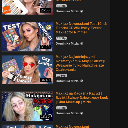
Nowości Eveline
1080p
26:55
Dominika Mizia
Makijaz Nowosciami Test 10h &
Tutorial GRWM Twicy Eveline
MaxFactor Rimmel
1080p
Dominika Mizia
31:23
Makijaż Najładniejszymi
Kosmetykam w Mojej Kolekcji
Wyzwanie Tylko Najładniejsze
Opakowania
1080p
34:40
Dominika Mizia
Makijaż na Kaca (na Kacu;) |
Szybki Świeży Dziewczęcy Look
| Chat Make-up | Mizia
1080p
Dominika Mizia
18:30
Makijaż Nowościami