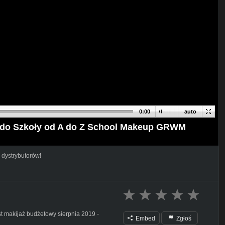
0:00
auto
l do Szkoły od A do Z School Makeup GRWM
 dystrybutorów!
st makijaż budżetowy sierpnia 2019 -
Embed
Zgłoś