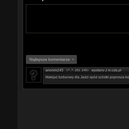
Najlepsze komentarze
anonim245
wysłano z m.cda.pl
(*.*.252.245)
Makijaż bzdurowy dla Jadzi spód szóstki poprosza bo