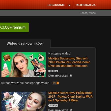
LOGOWANIE
REJESTRACJA
+ dodaj wideo
 CDA Premium
Wideo użytkowników
Następne wideo:
Makijaz Budzetowy Styczeń
2018 Paleta Re-Loaded Iconic
Division Makeup Revolution
1080p
19:27
Dominika Mizia
Autoodtwarzanie następnego wideo
on
Makijaz Budzetowy Październik
2017 - Paleta Cieni Soph x MUR
na 4 Sposoby! I Mizia
1080p
Dominika Mizia