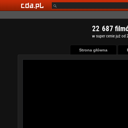
2
2
6
8
7
film
w super cenie już od 2
Strona główna