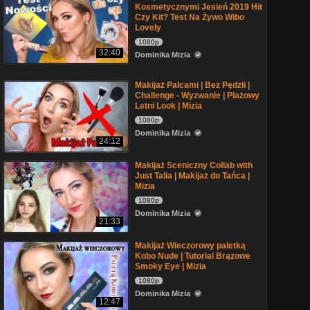
Kosmetycznymi Jesień 2019 Hit
Czy Kit? Test Na Żywo Wibo
Lovely
1080p
32:40
Dominika Mizia
Makijaż Palcami | Bez Pędzli |
Challenge - Wyzwanie | Plażowy
Letni Look | Mizia
1080p
Dominika Mizia
24:12
Makijaż Sceniczny Collab with
Just Talia | Makijaż do Tańca |
Mizia
1080p
Dominika Mizia
21:33
Makijaż Wieczorowy paletką
Kobo Nude | Tutorial Brązowe
Smoky Eye | Mizia
1080p
Dominika Mizia
12:47