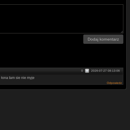
Dodaj komentarz
0
2026-07-27 08:13:06
 łona tam sie nie myje
Odpowiedz