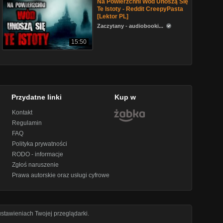
Na Powierzchni Wód Unoszą Się
Te Istoty - Reddit CreepyPasta
[Lektor PL]
Zaczytany - audiobooki...
15:50
Przydatne linki
Kup w
Kontakt
Regulamin
FAQ
Polityka prywatności
RODO - informacje
Zgłoś naruszenie
Prawa autorskie oraz usługi cyfrowe
stawieniach Twojej przeglądarki.