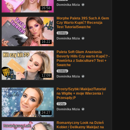
Dominika Mizia
26:58
Morphe Paleta 39S Such A Gem
Czy Warto Kupić? Recenzja
Test TutorialSwatche
1080p
Dominika Mizia
16:22
Paleta Soft Glam Anastasia
Beverly Hills Czy warto Kupić? -
Powtórka z Subculture? Test +
Swatche
1080p
12:09
Dominika Mizia
Prosty/Szybki Makijaż/Tutorial
na Wigilię + moje Wierzenia i
Przesądy;P
720p
Dominika Mizia
24:27
Romantyczny Look na Dzień
Kobiet / Delikatny Makijaż na