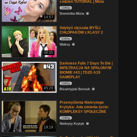
codzień TUTORIAL | Mizia
1080p
Dominika Mizia
14:57
Gdybyś słyszała MYŚLI
CHŁOPAKÓW z KLASY 2
1080p
Waksy
08:05
Darkness Falls 7 Days To Die |
INFILTRACJA NA SPALONYM
BIOMIE #43 | 7D2D A19
GAMEPLAY
1080p
45:29
Bizantyjski Borsuk
Przemyślenia Niekrytego
Krytyka: Jola zmienia życie:
KOMPLEKSY SPOŁECZNE
1080p
Niekryty Krytyk
19:19