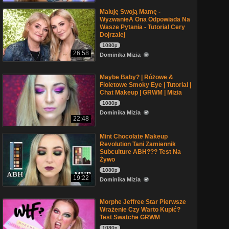
Maluję Swoją Mamę -
WyzwanieA Ona Odpowiada Na
Wasze Pytania - Tutorial Cery
Dojrzałej
1080p
26:58
Dominika Mizia
Maybe Baby? | Różowe &
Fioletowe Smoky Eye | Tutorial |
Chat Makeup | GRWM | Mizia
1080p
Dominika Mizia
22:48
Mint Chocolate Makeup
Revolution Tani Zamiennik
Subculture ABH??? Test Na
Żywo
1080p
19:22
Dominika Mizia
Morphe Jeffree Star Pierwsze
Wrażenie Czy Warto Kupić?
Test Swatche GRWM
1080p