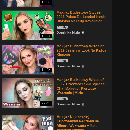
18:56
Makijaz Budzetowy Styczeń
2018 Paleta Re-Loaded Iconic
Division Makeup Revolution
1080p
Dominika Mizia
19:27
Makijaz Budzetowy Wrzesien
2019 Jesienny Look Na Każdą
Kieszeń
1080p
Dominika Mizia
19:43
Makijaz Budzetowy Wrzesień
2017 + Nowości z AliExpress |
Chat Makeup | Pierwsze
Wrażenie | Mizia
1080p
22:45
Dominika Mizia
Makijaz Najczesciej
Kupowanymi Pedzlami na
Allegro Wyzwanie + Test