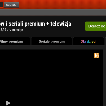
ów i seriali premium + telewizja
Dołącz
do
3,99 zł / miesiąc
Filmy premium
Seriale premium
Dla dzieci