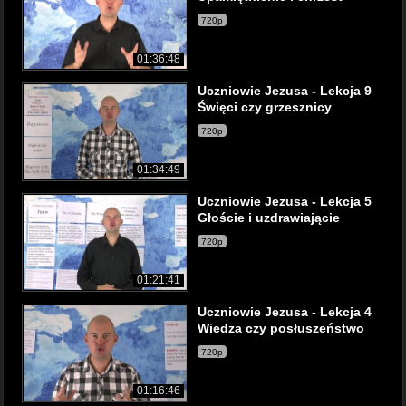
720p
01:36:48
Uczniowie Jezusa - Lekcja 9
Święci czy grzesznicy
720p
01:34:49
Uczniowie Jezusa - Lekcja 5
Głoście i uzdrawiającie
720p
01:21:41
Uczniowie Jezusa - Lekcja 4
Wiedza czy posłuszeństwo
720p
01:16:46