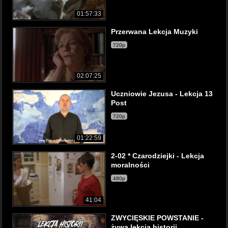
01:57:33
Przerwana Lekcja Muzyki
720p
02:07:25
Uczniowie Jezusa - Lekcja 13
Post
720p
01:22:59
2-02 * Czarodziejki - Lekcja
moralności
480p
41:04
ZWYCIĘSKIE POWSTANIE -
żywa lekcja historii