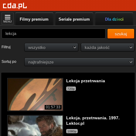
Filmy premium
Seriale premium
Dla dzieci
MENU
szukaj
Filtruj
Sortuj po
Lekcja przetrwania
720p
01:57:33
Lekcja. przetrwania. 1997.
Lektor.pl
1080p