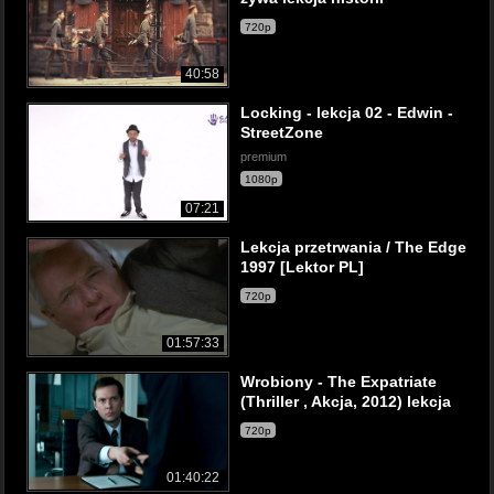
720p
40:58
Locking - lekcja 02 - Edwin -
StreetZone
premium
1080p
07:21
Lekcja przetrwania / The Edge
1997 [Lektor PL]
720p
01:57:33
Wrobiony - The Expatriate
(Thriller , Akcja, 2012) lekcja
720p
01:40:22