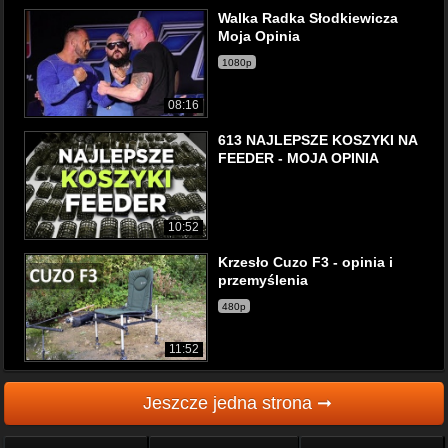
Walka Radka Słodkiewicza
Moja Opinia
1080p
08:16
613 NAJLEPSZE KOSZYKI NA
FEEDER - MOJA OPINIA
10:52
Krzesło Cuzo F3 - opinia i
przemyślenia
480p
11:52
Jeszcze jedna strona ➞