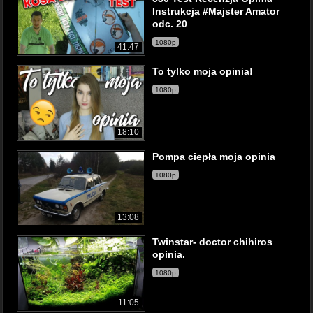
Instrukcja #Majster Amator
odc. 20
1080p
41:47
To tylko moja opinia!
1080p
18:10
Pompa ciepła moja opinia
1080p
13:08
Twinstar- doctor chihiros
opinia.
1080p
11:05