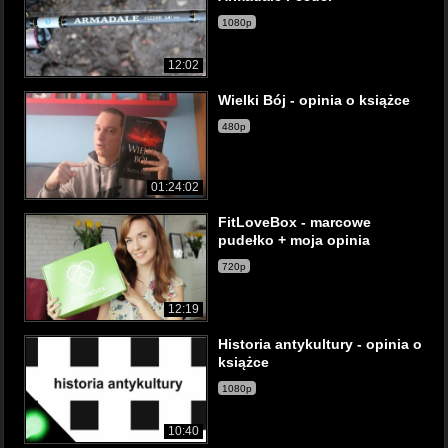
1080p
12:02
Wielki Bój - opinia o książce
480p
01:24:02
FitLoveBox - marcowe
pudełko + moja opinia
720p
12:19
Historia antykultury - opinia o
książce
1080p
10:40