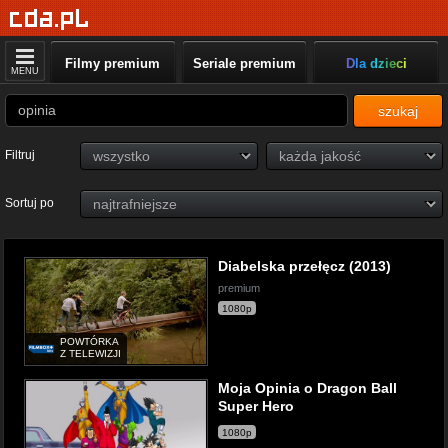
Filmy premium
Seriale premium
Dla dzieci
MENU
szukaj
Filtruj
Sortuj po
Diabelska przełęcz (2013)
premium
1080p
POWTÓRKA
Z TELEWIZJI
Moja Opinia o Dragon Ball
Super Hero
1080p