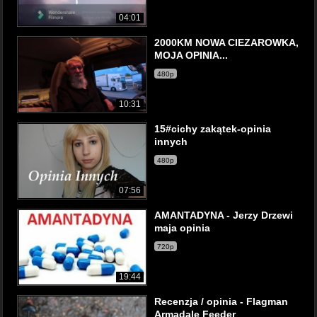
04:01
2000KM NOWA CIEZAROWKA,
MOJA OPINIA...
480p
10:31
15#cichy zakątek-opinia
innych
480p
07:56
AMANTADYNA - Jerzy Drzewi
maja opinia
720p
19:44
Recenzja / opinia - Flagman
Armadale Feeder