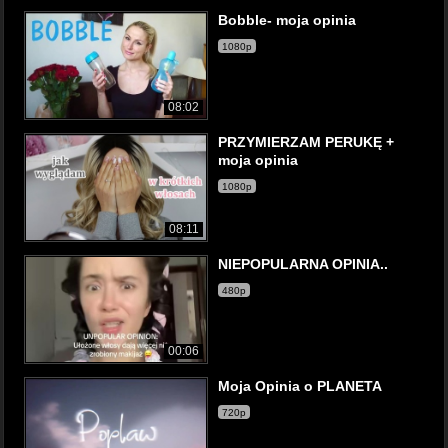
Bobble- moja opinia
1080p
08:02
PRZYMIERZAM PERUKĘ +
moja opinia
1080p
08:11
NIEPOPULARNA OPINIA..
480p
00:06
Moja Opinia o PLANETA
720p