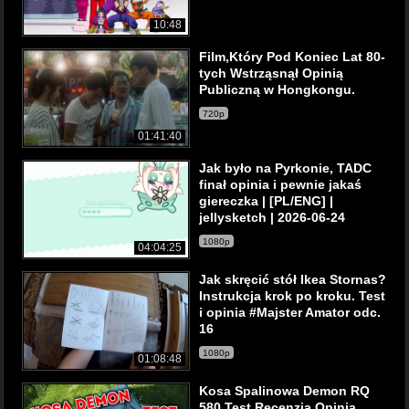
10:48
Film,Który Pod Koniec Lat 80-
tych Wstrząsnął Opinią
Publiczną w Hongkongu.
720p
01:41:40
Jak było na Pyrkonie, TADC
finał opinia i pewnie jakaś
giereczka | [PL/ENG] |
jellysketch | 2026-06-24
1080p
04:04:25
Jak skręcić stół Ikea Stornas?
Instrukcja krok po kroku. Test
i opinia #Majster Amator odc.
16
1080p
01:08:48
Kosa Spalinowa Demon RQ
580 Test Recenzja Opinia