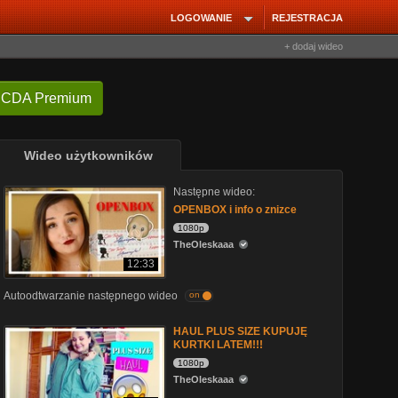
LOGOWANIE
REJESTRACJA
+ dodaj wideo
 CDA Premium
Wideo użytkowników
Następne wideo:
OPENBOX i info o znizce
1080p
TheOleskaaa
12:33
Autoodtwarzanie następnego wideo
on
HAUL PLUS SIZE KUPUJĘ
KURTKI LATEM!!!
1080p
TheOleskaaa