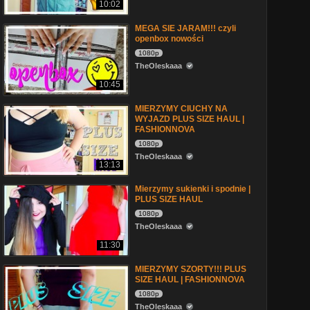
10:02
MEGA SIE JARAM!!! czyli
openbox nowości
1080p
TheOleskaaa
10:45
MIERZYMY CIUCHY NA
WYJAZD PLUS SIZE HAUL |
FASHIONNOVA
1080p
TheOleskaaa
13:13
Mierzymy sukienki i spodnie |
PLUS SIZE HAUL
1080p
TheOleskaaa
11:30
MIERZYMY SZORTY!!! PLUS
SIZE HAUL | FASHIONNOVA
1080p
TheOleskaaa