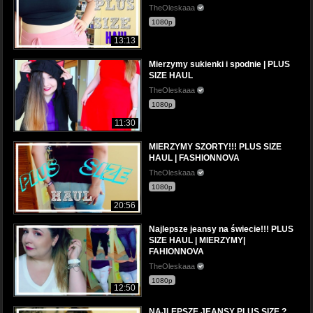
TheOleskaaa
1080p
13:13
Mierzymy sukienki i spodnie | PLUS
SIZE HAUL
TheOleskaaa
1080p
11:30
MIERZYMY SZORTY!!! PLUS SIZE
HAUL | FASHIONNOVA
TheOleskaaa
1080p
20:56
Najlepsze jeansy na świecie!!! PLUS
SIZE HAUL | MIERZYMY|
FAHIONNOVA
TheOleskaaa
1080p
12:50
NAJLEPSZE JEANSY PLUS SIZE ?