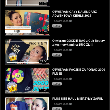
13:27
OTWIERAM CAŁY KALENDARZ
ADWENTOWY KIEHLS 2018
TheOleskaaa
1080p
18:20
Otwieram GOODIE BAG z Cult Beauty
z kosmetykami na 1500 ZŁ !!!
TheOleskaaa
1080p
21:51
OTWIERAM PACZKĘ ZA PONAD 2000
PLN !!!
TheOleskaaa
1080p
13:41
PLUS SIZE HAUL MIERZYMY ZAFUL
TheOleskaaa
1080p