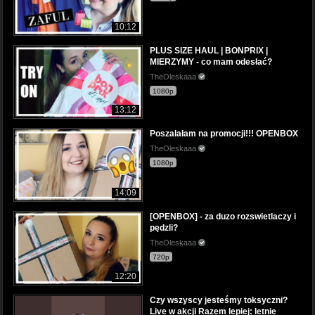
10:12
PLUS SIZE HAUL | BONPRIX |
MIERZYMY - co mam odesłać?
TheOleskaaa
1080p
13:12
Poszalałam na promocji!!! OPENBOX
TheOleskaaa
1080p
14:09
[OPENBOX] - za duzo rozswietlaczy i
pędzli?
TheOleskaaa
720p
12:20
Czy wszyscy jesteśmy toksyczni?
Live w akcji Razem lepiej: letnie