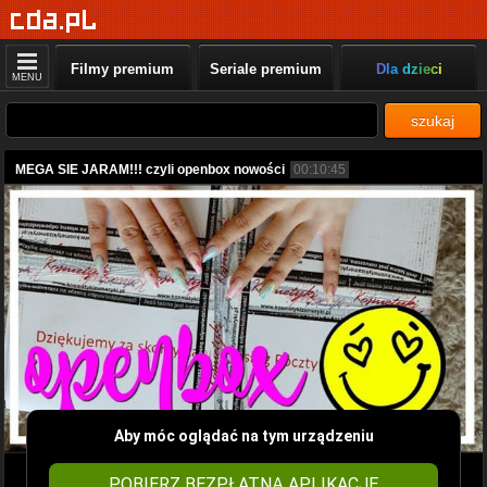
Filmy premium
Seriale premium
Dla dzieci
MENU
szukaj
MEGA SIE JARAM!!! czyli openbox nowości
00:10:45
Aby móc oglądać na tym urządzeniu
POBIERZ BEZPŁATNĄ APLIKACJĘ