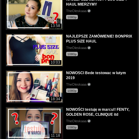
HAUL MIERZYMY
TheOleskaaa
1080p
13:58
NAJLEPSZE ZAMÓWIENIE! BONPRIX
PLUS SIZE HAUL
TheOleskaaa
1080p
10:03
NOWOSCI Bede testowac w lutym
2019
TheOleskaaa
1080p
18:34
NOWOŚCI testuję w marcu!! FENTY,
GOLDEN ROSE, CLINIQUE itd
TheOleskaaa
1080p
11:18