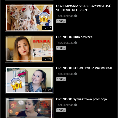
OCZEKIWANIA VS RZECZYWISTOŚĆ
SUKIENKI PLUS SIZE
TheOleskaaa
1080p
12:57
OPENBOX i info o znizce
TheOleskaaa
1080p
12:33
OPENBOX KOSMETYKI Z PROMOCJI
TheOleskaaa
1080p
11:22
OPENBOX Sylwestrowa promocja
TheOleskaaa
1080p