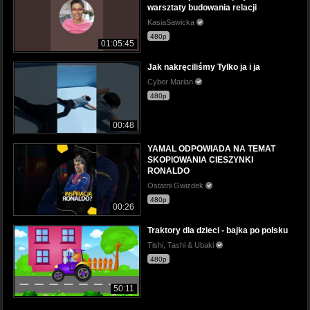
warsztaty budowania relacji
KasiaSawicka
480p
01:05:45
Jak nakręciliśmy Tylko ja i ja
Cyber Marian
480p
00:48
YAMAL ODPOWIADA NA TEMAT
SKOPIOWANIA CIESZYNKI
RONALDO
Ostatni Gwizdek
480p
00:26
Traktory dla dzieci - bajka po polsku
Tishi, Tashi & Ubaki
480p
50:11