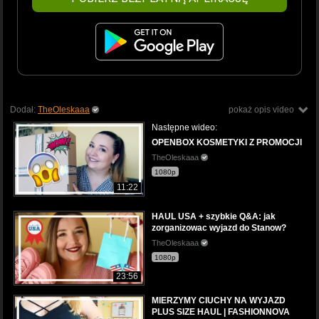
Dodał:
TheOleskaaa
pokaż opis video
Następne wideo:
OPENBOX KOSMETYKI Z PROMOCJI
TheOleskaaa
1080p
11:22
HAUL USA + szybkie Q&A: jak
zorganizowac wyjazd do Stanow?
TheOleskaaa
1080p
23:56
MIERZYMY CIUCHY NA WYJAZD
PLUS SIZE HAUL | FASHIONNOVA