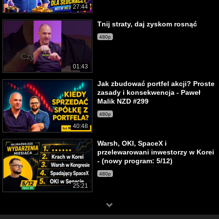
27:44
Tnij straty, daj zyskom rosnąć
480p
01:43
Jak zbudować portfel akcji? Proste
zasady i konsekwencja - Paweł
Malik NZD #299
480p
40:48
Warsh, OKI, SpaceX i
przelewarowani inwestorzy w Korei
- (nowy program: 5/12)
480p
25:21