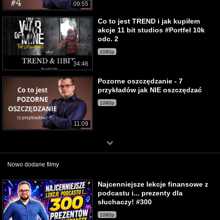
09:55
Co to jest TREND i jak kupiłem
akcje 11 bit studios #Portfel 10k
odc. 2
1080p
34:46
Pozorne oszczędzanie - 7
przykładów jak NIE oszczędzać
1080p
11:09
Nowo dodane filmy
Najcenniejsze lekcje finansowe z
podcastu i... prezenty dla
słuchaczy! #300
1080p