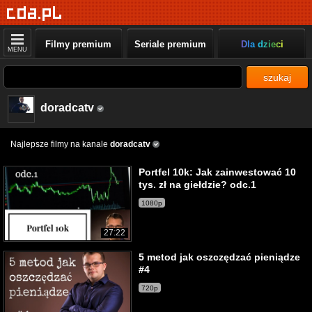
Filmy premium
Seriale premium
Dla dzieci
MENU
szukaj
doradcatv
Najlepsze filmy na kanale
doradcatv
Portfel 10k: Jak zainwestować 10
tys. zł na giełdzie? odc.1
1080p
27:22
5 metod jak oszczędzać pieniądze
#4
720p