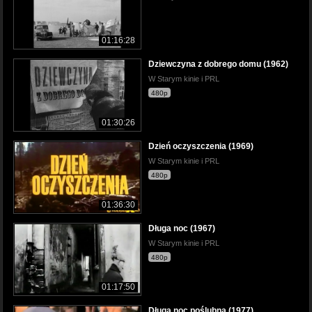
01:16:28
Dziewczyna z dobrego domu (1962)
W Starym kinie i PRL
480p
01:30:26
Dzień oczyszczenia (1969)
W Starym kinie i PRL
480p
01:36:30
Długa noc (1967)
W Starym kinie i PRL
480p
01:17:50
Długa noc poślubna (1977)