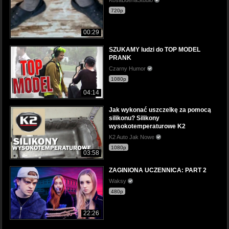
720p
00:29
SZUKAMY ludzi do TOP MODEL
PRANK
Czarny Humor
1080p
04:14
Jak wykonać uszczelkę za pomocą
silikonu? Silikony
wysokotemperaturowe K2
K2 Auto Jak Nowe
1080p
03:58
ZAGINIONA UCZENNICA: PART 2
Waksy
480p
22:26