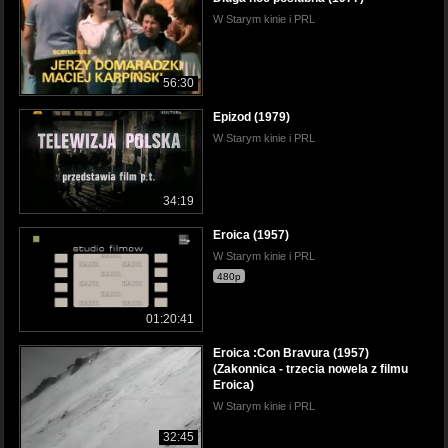
W Starym kinie i PRL
56:30
Epizod (1979)
W Starym kinie i PRL
34:19
Eroica (1957)
W Starym kinie i PRL
480p
01:20:41
Eroica :Con Bravura (1957)
(Zakonnica - trzecia nowela z filmu
Eroica)
W Starym kinie i PRL
32:45