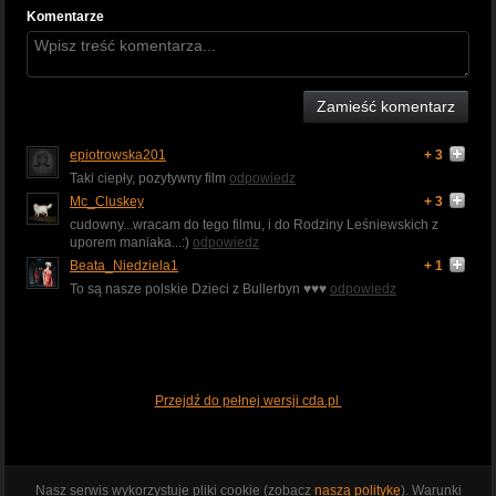
Komentarze
Zamieść komentarz
epiotrowska201
+ 3
Taki ciepły, pozytywny film
odpowiedz
Mc_Cluskey
+ 3
cudowny...wracam do tego filmu, i do Rodziny Leśniewskich z
uporem maniaka...:)
odpowiedz
Beata_Niedziela1
+ 1
To są nasze polskie Dzieci z Bullerbyn ♥️♥️♥️
odpowiedz
Przejdź do pełnej wersji cda.pl
Nasz serwis wykorzystuje pliki cookie (zobacz
naszą politykę
). Warunki