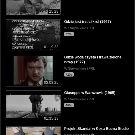
25:28
Gdzie jest trzeci król (1967)
W Starym kinie i PRL
720p
01:19:33
Gdzie woda czysta i trawa zielona
nowy (1977)
W Starym kinie i PRL
720p
02:03:25
Giuseppe w Warszawie (1965)
W Starym kinie i PRL
480p
01:35:13
Projekt Skandal w Kosa Buena Studio
KosaBuenaStudio