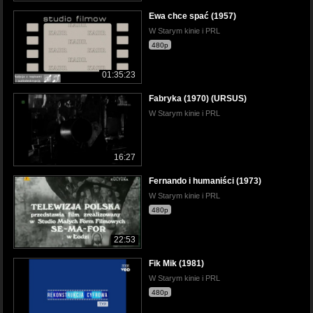
Ewa chce spać (1957)
W Starym kinie i PRL
480p
01:35:23
Fabryka (1970) (URSUS)
W Starym kinie i PRL
16:27
Fernando i humaniści (1973)
W Starym kinie i PRL
480p
22:53
Fik Mik (1981)
W Starym kinie i PRL
480p