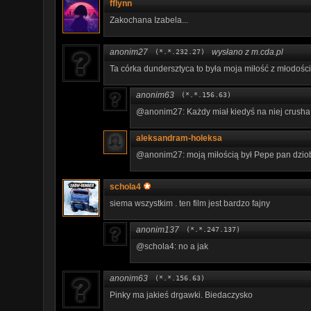
fflynn
Zakochana Izabela...
anonim27
wysłano z m.cda.pl
(*.*.232.27)
Ta córka dundersztyca to była moja miłość z młodośc
anonim63
(*.*.156.63)
@anonim27: Każdy miał kiedyś na niej crusha
aleksandram-holeksa
@anonim27: moją miłością był Pepe pan dzio
schola4
siema wszystkim . ten film jest bardzo fajny
anonim137
(*.*.247.137)
@schola4: no a jak
anonim63
(*.*.156.63)
Pinky ma jakieś drgawki. Biedaczysko