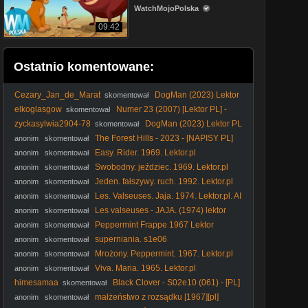
WatchMojoPolska
09:42
Ostatnio komentowane:
Cezary_Jan_de_Marat
DogMan (2023) Lektor
skomentował
PL
elkoglasgow
Numer 23 (2007) [Lektor PL] -
skomentował
The Number 23
zyckasylwia2904-78
DogMan (2023) Lektor PL
skomentował
The Forest Hills - 2023 - [NAPISY PL]
anonim
skomentował
Easy. Rider. 1969. Lektor.pl
anonim
skomentował
Swobodny. jeździec. 1969. Lektor.pl
anonim
skomentował
Jeden. fałszywy. ruch. 1992. Lektor.pl
anonim
skomentował
Les. Valseuses. Jaja. 1974. Lektor.pl. AI
anonim
skomentował
Les valseuses - JAJA. (1974) lektor
anonim
skomentował
Peppermint Frappe 1967 Lektor
anonim
skomentował
superniania. s1e06
anonim
skomentował
Mrożony. Peppermint. 1967. Lektor.pl
anonim
skomentował
Viva. Maria. 1965. Lektor.pl
anonim
skomentował
himesamaa
Black Clover - S02e10 (061) - [PL]
skomentował
małżeństwo z rozsądku [1967][pl]
anonim
skomentował