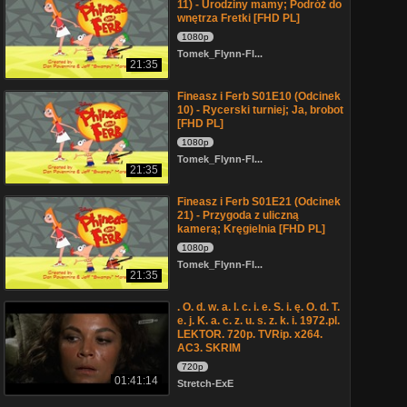
11) - Urodziny mamy; Podróż do
wnętrza Fretki [FHD PL]
1080p
Tomek_Flynn-Fl...
21:35
Fineasz i Ferb S01E10 (Odcinek
10) - Rycerski turniej; Ja, brobot
[FHD PL]
1080p
Tomek_Flynn-Fl...
21:35
Fineasz i Ferb S01E21 (Odcinek
21) - Przygoda z uliczną
kamerą; Kręgielnia [FHD PL]
1080p
Tomek_Flynn-Fl...
21:35
. O. d. w. a. l. c. i. e. S. i. ę. O. d. T.
e. j. K. a. c. z. u. s. z. k. i. 1972.pl.
LEKTOR. 720p. TVRip. x264.
AC3. SKRIM
720p
01:41:14
Stretch-ExE