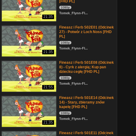
[FHD PL]
1080p
Tomek_Flynn-Fl...
21:35
Fineasz i Ferb S02E01 (Odcinek
27) - Potwór z Loch Noss [FHD
PL]
1080p
Tomek_Flynn-Fl...
21:35
Fineasz i Ferb S01E08 (Odcinek
8) - Cyrk z alergią; Kup pan
dziecku cegłę [FHD PL]
1080p
Tomek_Flynn-Fl...
21:55
Fineasz i Ferb S01E14 (Odcinek
14) - Stary, zbieramy znów
kapelę [FHD PL]
1080p
Tomek_Flynn-Fl...
21:35
Fineasz i Ferb S01E11 (Odcinek