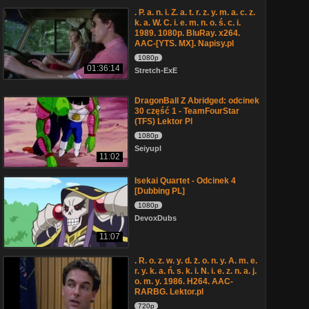
. P. a. n. i. Z. a. t. r. z. y. m. a. c. z.
k. a. W. C. i. e. m. n. o. ś. c. i.
1989. 1080p. BluRay. x264.
AAC-[YTS. MX]. Napisy.pl
1080p
01:36:14
Stretch-ExE
DragonBall Z Abridged: odcinek
30 część 1 - TeamFourStar
(TFS) Lektor Pl
1080p
Seiyupl
11:02
Isekai Quartet - Odcinek 4
[Dubbing PL]
1080p
DevoxDubs
11:07
. R. o. z. w. y. d. ż. o. n. y. A. m. e.
r. y. k. a. ń. s. k. i. N. i. e. z. n. a. j.
o. m. y. 1986. H264. AAC-
RARBG. Lektor.pl
720p