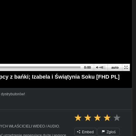
0:00
auto
pcy z bańki; Izabela i Świątynia Soku [FHD PL]
 dystrybutorów!
YCH WŁAŚCICIELI WIDEO / AUDIO.
Embed
Zgłoś
ać urządzenie generujące duże i wysoce