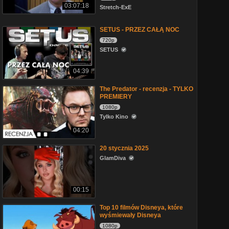
03:07:18
Stretch-ExE
SETUS - PRZEZ CAŁĄ NOC
720p
SETUS
04:39
The Predator - recenzja - TYLKO
PREMIERY
1080p
Tylko Kino
04:20
20 stycznia 2025
GlamDiva
00:15
Top 10 filmów Disneya, które
wyśmiewały Disneya
1080p