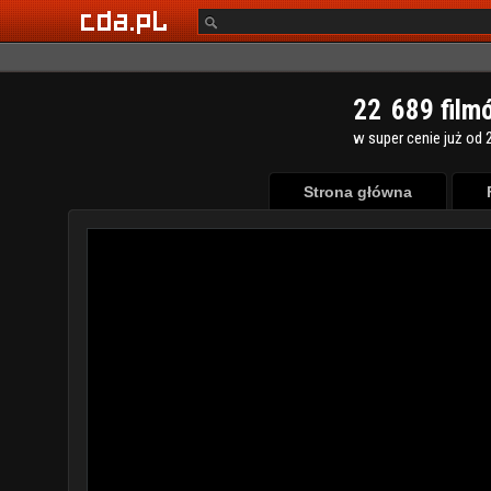
2
2
6
8
9
film
w super cenie już od 2
Strona główna