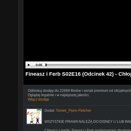
0:00
Fineasz i Ferb S02E16 (Odcinek 42) - Chło
Odblokuj dostęp do 22689 filmów i seriali premium od oficjalnych
Oglądaj legalnie i w najlepszej jakości.
Włącz dostęp
Dodał:
Tomek_Flynn-Fletcher
WSZYSTKIE PRAWA NALEŻĄ DO DISNEY I / LUB INN
Chłopcy z bańki: Fineasz i Ferb postanawiają zbudow