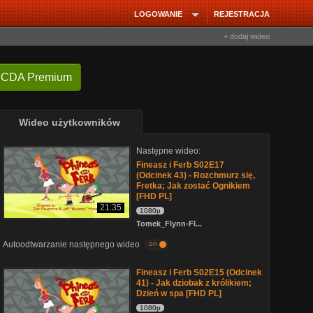
LOGOWANIE
REJESTRACJA
+ dodaj wideo
 CDA Premium
Wideo użytkowników
Następne wideo:
Fineasz i Ferb S02E17
(Odcinek 43) - Rozchmurz się,
Fretka; Jak zostać Ognikiem
[FHD PL]
21:35
1080p
Tomek_Flynn-Fl...
Autoodtwarzanie następnego wideo
on
Fineasz i Ferb S02E15 (Odcinek
41) - Jak dziobak z królikiem;
Dzień w spa [FHD PL]
1080p