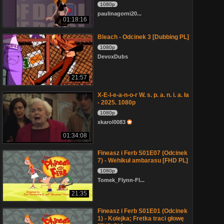
1080p
paulinagorni20...
01:18:16
Bleach - Odcinek 3 [Dubbing PL]
1080p
DevoxDubs
21:57
X-E-l-e-a-n-o-r W. s. p. a. n. i. a. ła
- 2025. 1080p
1080p
xkarol0083
01:34:08
Fineasz i Ferb S01E07 (Odcinek
7) - Wehikuł ambarasu [FHD PL]
1080p
Tomek_Flynn-Fl...
21:35
Fineasz i Ferb S01E01 (Odcinek
1) - Kolejka; Fretka traci głowę