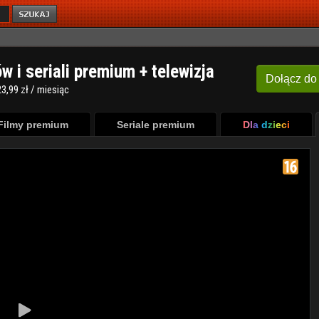
ów i seriali premium + telewizja
Dołącz
do
3,99 zł / miesiąc
Filmy premium
Seriale premium
Dla dzieci