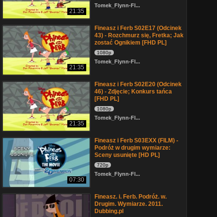
Tomek_Flynn-Fl...
21:35
Fineasz i Ferb S02E17 (Odcinek
43) - Rozchmurz się, Fretka; Jak
zostać Ognikiem [FHD PL]
1080p
Tomek_Flynn-Fl...
21:35
Fineasz i Ferb S02E20 (Odcinek
46) - Zdjęcie; Konkurs tańca
[FHD PL]
1080p
Tomek_Flynn-Fl...
21:35
Fineasz i Ferb S03EXX (FILM) -
Podróż w drugim wymiarze:
Sceny usunięte [HD PL]
720p
Tomek_Flynn-Fl...
07:30
Fineasz. i. Ferb. Podróż. w.
Drugim. Wymiarze. 2011.
Dubbing.pl