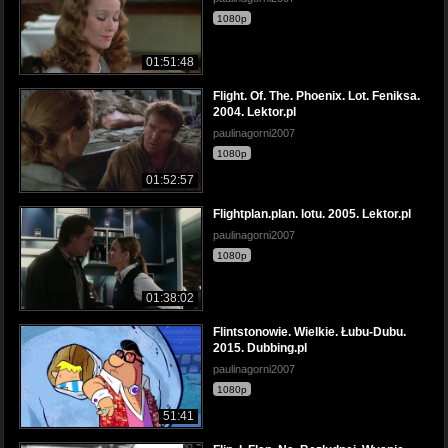
1080p
01:51:48
Flight. Of. The. Phoenix. Lot. Feniksa.
2004. Lektor.pl
paulinagorni2007
1080p
01:52:57
Flightplan.plan. lotu. 2005. Lektor.pl
paulinagorni2007
1080p
01:38:02
Flintstonowie. Wielkie. Łubu-Dubu.
2015. Dubbing.pl
paulinagorni2007
1080p
51:41