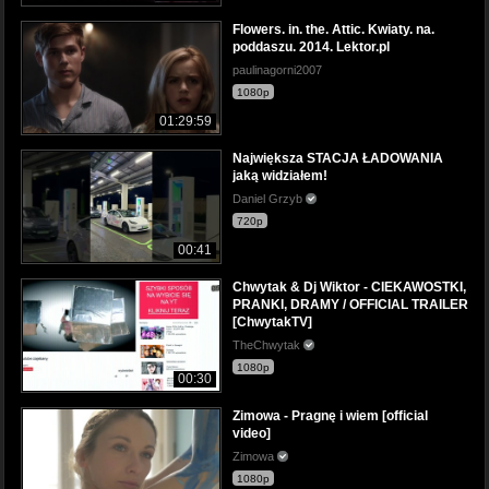
Flowers. in. the. Attic. Kwiaty. na.
poddaszu. 2014. Lektor.pl
paulinagorni2007
1080p
01:29:59
Największa STACJA ŁADOWANIA
jaką widziałem!
Daniel Grzyb
720p
00:41
Chwytak & Dj Wiktor - CIEKAWOSTKI,
PRANKI, DRAMY / OFFICIAL TRAILER
[ChwytakTV]
TheChwytak
1080p
00:30
Zimowa - Pragnę i wiem [official
video]
Zimowa
1080p