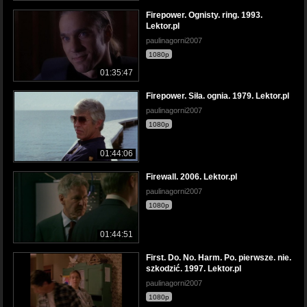
Firepower. Ognisty. ring. 1993.
Lektor.pl
paulinagorni2007
1080p
01:35:47
Firepower. Siła. ognia. 1979. Lektor.pl
paulinagorni2007
1080p
01:44:06
Firewall. 2006. Lektor.pl
paulinagorni2007
1080p
01:44:51
First. Do. No. Harm. Po. pierwsze. nie.
szkodzić. 1997. Lektor.pl
paulinagorni2007
1080p