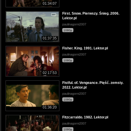
01:34:07
First. Snow. Pierwszy. Śnieg. 2006.
Lektor.pl
paulinagorni2007
1080p
01:37:35
Fisher. King. 1991. Lektor.pl
paulinagorni2007
1080p
02:17:53
Fistful. of. Vengeance. Pięść. zemsty.
2022. Lektor.pl
paulinagorni2007
1080p
01:36:20
Fitzcarraldo. 1982. Lektor.pl
paulinagorni2007
1080p