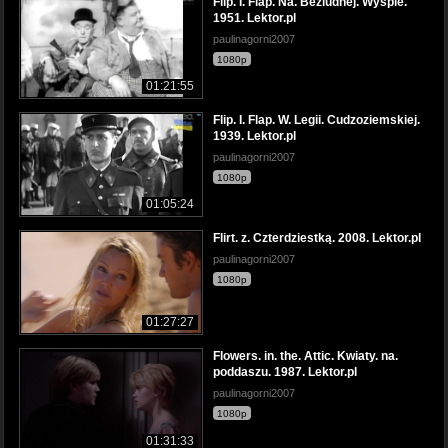
Flip. I. Flap. Na. Bezludnej. Wyspie.
1951. Lektor.pl
paulinagorni2007
1080p
01:21:55
Flip. I. Flap. W. Legii. Cudzoziemskiej.
1939. Lektor.pl
paulinagorni2007
1080p
01:05:24
Flirt. z. Czterdziestką. 2008. Lektor.pl
paulinagorni2007
1080p
01:27:27
Flowers. in. the. Attic. Kwiaty. na.
poddaszu. 1987. Lektor.pl
paulinagorni2007
1080p
01:31:33