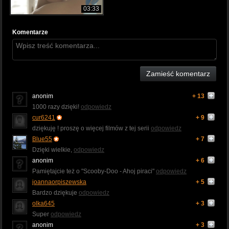
03:33
Komentarze
Zamieść komentarz
anonim
+ 13
1000 razy dzięki!
odpowiedz
cur6241
+ 9
dziękuję ! proszę o więcej filmów z tej serii
odpowiedz
Blue55
+ 7
Dzięki wielkie,
odpowiedz
anonim
+ 6
Pamiętajcie też o "Scooby-Doo - Ahoj piraci"
odpowiedz
joannaorpiszewska
+ 5
Bardzo dziękuje
odpowiedz
olka645
+ 3
Super
odpowiedz
anonim
+ 3