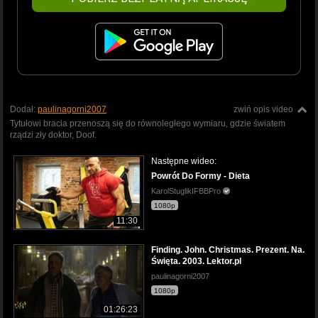
Dodał:
paulinagorni2007
zwiń opis video
Tytułowi bracia przenoszą się do równoległego wymiaru, gdzie światem
rządzi zły doktor, Doof.
Następne wideo:
Powrót Do Formy - Dieta
KarolStuglikIFBBPro
1080p
11:30
Finding. John. Christmas. Prezent. Na.
Święta. 2003. Lektor.pl
paulinagorni2007
1080p
01:26:23