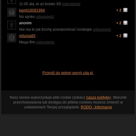
11:00 ała, to aż bolało XD
odpowiedz
kamil16081994
+ 2
No spoko
odpowiedz
anonim
+ 2
Nie ma to jak trochę powspominać nostalgie
odpowiedz
milunia85
+ 2
Mega film
odpowiedz
Przejdź do pełnej wersji cda.pl
Nasz serwis wykorzystuje pliki cookie (zobacz
naszą politykę
). Warunki
przechowywania lub dostępu do plików cookies możesz zmienić w
ustawieniach Twojej przeglądarki.
RODO - Informacje