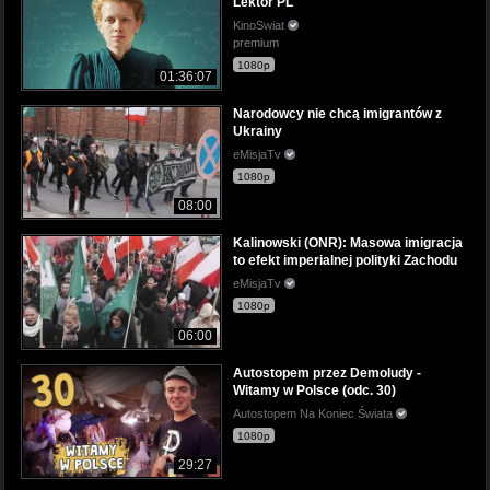
Lektor PL
KinoSwiat
premium
1080p
01:36:07
Narodowcy nie chcą imigrantów z
Ukrainy
eMisjaTv
1080p
08:00
Kalinowski (ONR): Masowa imigracja
to efekt imperialnej polityki Zachodu
eMisjaTv
1080p
06:00
Autostopem przez Demoludy -
Witamy w Polsce (odc. 30)
Autostopem Na Koniec Świata
1080p
29:27