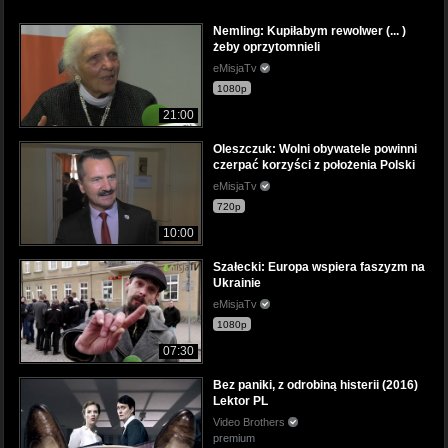
Nemling: Kupiłabym rewolwer (... )
żeby oprzytomnieli
eMisjaTv
1080p
21:00
Oleszczuk: Wolni obywatele powinni
czerpać korzyści z położenia Polski
eMisjaTv
720p
10:00
Szałecki: Europa wspiera faszyzm na
Ukrainie
eMisjaTv
1080p
07:30
Bez paniki, z odrobiną histerii (2016)
Lektor PL
Video Brothers
premium