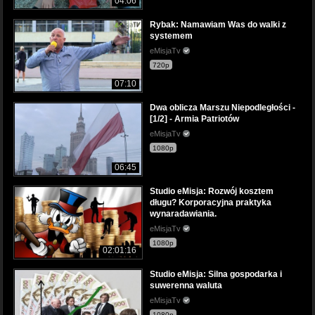
04:06
Rybak: Namawiam Was do walki z
systemem
eMisjaTv
720p
07:10
Dwa oblicza Marszu Niepodległości -
[1/2] - Armia Patriotów
eMisjaTv
1080p
06:45
Studio eMisja: Rozwój kosztem
długu? Korporacyjna praktyka
wynaradawiania.
eMisjaTv
1080p
02:01:16
Studio eMisja: Silna gospodarka i
suwerenna waluta
eMisjaTv
1080p