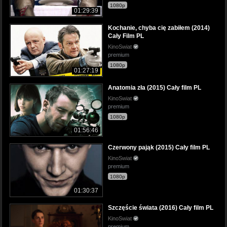
1080p
01:29:39
Kochanie, chyba cię zabiłem (2014)
Cały Film PL
KinoSwiat
premium
1080p
01:27:19
Anatomia zła (2015) Cały film PL
KinoSwiat
premium
1080p
01:56:46
Czerwony pająk (2015) Cały film PL
KinoSwiat
premium
1080p
01:30:37
Szczęście świata (2016) Cały film PL
KinoSwiat
premium