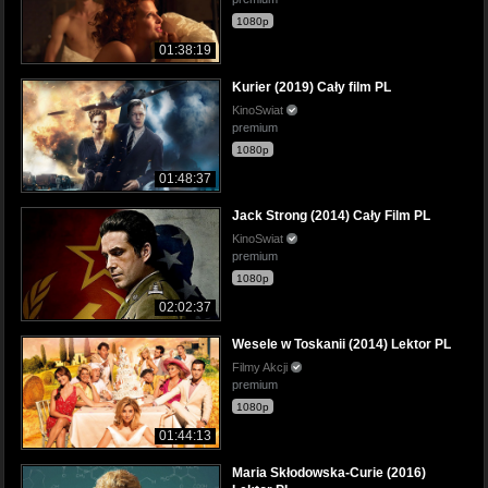
1080p
01:38:19
Kurier (2019) Cały film PL
KinoSwiat
premium
1080p
01:48:37
Jack Strong (2014) Cały Film PL
KinoSwiat
premium
1080p
02:02:37
Wesele w Toskanii (2014) Lektor PL
Filmy Akcji
premium
1080p
01:44:13
Maria Skłodowska-Curie (2016)