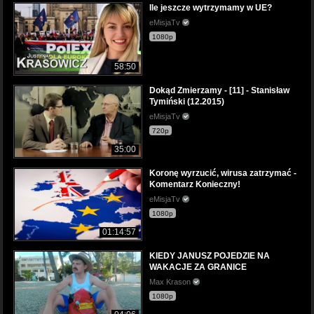
Ile jeszcze wytrzymamy w UE?
eMisjaTv
1080p
58:50
Dokąd Zmierzamy - [11] - Stanisław
Tymiński (12.2015)
eMisjaTv
720p
35:00
Koronę wyrzucić, wirusa zatrzymać -
Komentarz Konieczny!
eMisjaTv
1080p
01:14:57
KIEDY JANUSZ POJEDZIE NA
WAKACJE ZA GRANICE
Max Krason
1080p