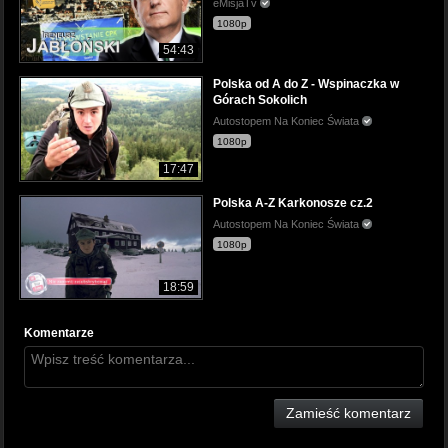
eMisjaTv
1080p
54:43
Polska od A do Z - Wspinaczka w
Górach Sokolich
Autostopem Na Koniec Świata
1080p
17:47
Polska A-Z Karkonosze cz.2
Autostopem Na Koniec Świata
1080p
18:59
Komentarze
Zamieść komentarz