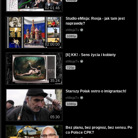
02:01:46
Studio eMisja: Rosja - jak tam jest
naprawdę?
eMisjaTv
1080p
02:00:00
[6] KK! - Sens życia i kobiety
eMisjaTv
720p
35:24
Starszy Polak ostro o imigrantach!
eMisjaTv
1080p
05:30
Bez planu, bez prognoz, bez sensu. Po
co Polsce CPK?