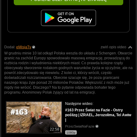
Dodał:
eMisjaTv
zwiń opis video
W grudniu minie 10 lat odkąd Polska weszła do układu z Schengen. Otwarcie
granic na zachód Europy spowodowało masową emigrację, prowadzącą do
rozbicia rodzin i wyludnienia niektórych miast. Co prawda kolejne rządy
obiecywały stworzenie rodakom godnych warunków życia w ojczyźnie, ale na
powrót zdecydowało się niewielu. Z kolei ci, którzy wrócili, często
doświadczali rozczarowania. Obecnie szacuje się, że poza granicami
naszego kraju żyje ponad 20 milionów Polaków. Większość z nich może już
nigdy nie wrócić. Dlaczego? Na to pytanie odpowiada bohater tego
programu. Anonimowy Polak żyjący od lat na emigracji.
Następne wideo:
#163 Przez Świat na Fazie - Ostry
poślizg | IZRAEL, Jerozolima, Tel Awiw
|
PrzezSwiatNaFazie
22:58
1080p