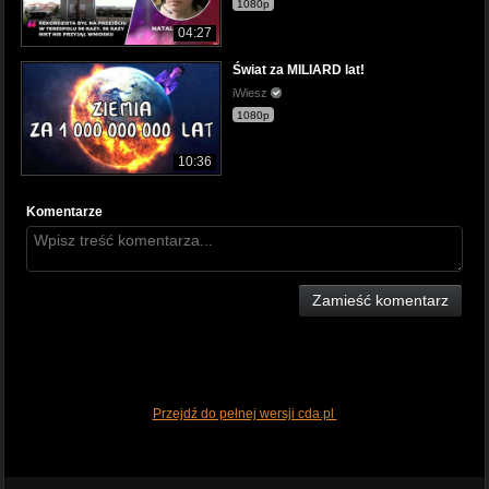
1080p
04:27
Świat za MILIARD lat!
iWiesz
1080p
10:36
Komentarze
Zamieść komentarz
Przejdź do pełnej wersji cda.pl