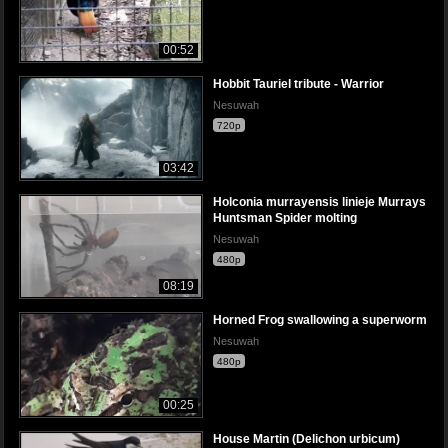
00:52
Hobbit Tauriel tribute - Warrior
Nesuwah
720p
03:42
Holconia murrayensis linieje Murrays
Huntsman Spider molting
Nesuwah
480p
08:19
Horned Frog swallowing a superworm
Nesuwah
480p
00:25
House Martin (Delichon urbicum)