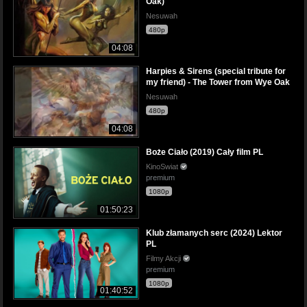
Oak)
Nesuwah
480p
04:08
Harpies & Sirens (special tribute for
my friend) - The Tower from Wye Oak
Nesuwah
480p
04:08
Boże Ciało (2019) Cały film PL
KinoSwiat
premium
1080p
01:50:23
Klub złamanych serc (2024) Lektor
PL
Filmy Akcji
premium
1080p
01:40:52