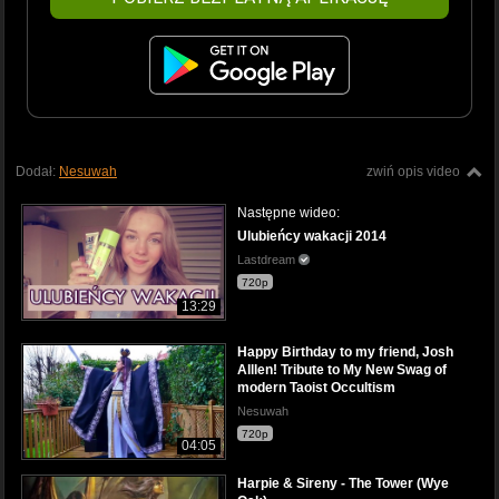
Dodał:
Nesuwah
zwiń opis video
Następne wideo:
Ulubieńcy wakacji 2014
Lastdream
720p
13:29
Happy Birthday to my friend, Josh
Alllen! Tribute to My New Swag of
modern Taoist Occultism
Nesuwah
720p
04:05
Harpie & Sireny - The Tower (Wye