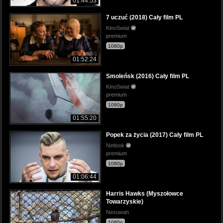
01:44:53
7 uczuć (2018) Cały film PL
KinoSwiat
premium
1080p
01:52:24
Smoleńsk (2016) Cały film PL
KinoSwiat
premium
1080p
01:55:20
Popek za życia (2017) Cały film PL
Netlook
premium
1080p
01:06:44
Harris Hawks (Myszołowce
Towarzyskie)
Nesuwah
1080p