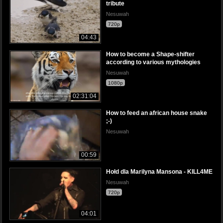
tribute
Nesuwah
720p
04:43
How to become a Shape-shifter
according to various mythologies
Nesuwah
1080p
02:31:04
How to feed an african house snake
;-)
Nesuwah
00:59
Hołd dla Marilyna Mansona - KILL4ME
Nesuwah
720p
04:01