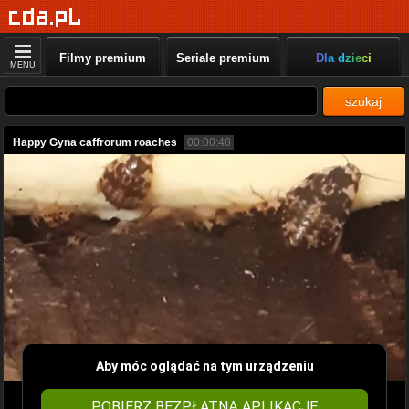
Filmy premium
Seriale premium
Dla dzieci
MENU
szukaj
Happy Gyna caffrorum roaches
00:00:48
Aby móc oglądać na tym urządzeniu
POBIERZ BEZPŁATNĄ APLIKACJĘ