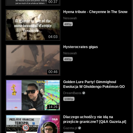
00:37
Hyena tribute - Cheyenne In The Snow
Nesuwah
480p
04:03
Hysterocrates gigas
Nesuwah
480p
00:46
Golden Lure Party! Gimmighoul
Ewolucja W Gholdengo Pokémon GO
DreamBasta
1080p
14:26
Dlaczego uchodźcy nie idą na
przejście graniczne? [Q&A Gazeta.pl]
Gazeta.pl