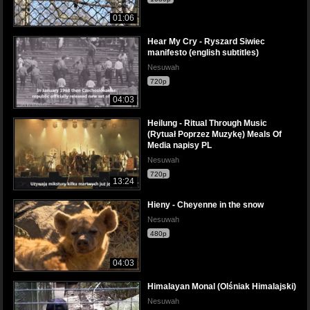
01:06
Hear My Cry - Ryszard Siwiec
manifesto (english subtitles)
Nesuwah
720p
04:03
Heilung - Ritual Through Music
(Rytuał Poprzez Muzykę) Meals Of
Media napisy PL
Nesuwah
720p
13:24
Hieny - Cheyenne in the snow
Nesuwah
480p
04:03
Himalayan Monal (Olśniak Himalajski)
Nesuwah