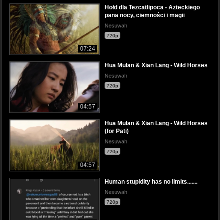
Hołd dla Tezcatlipoca - Azteckiego
pana nocy, ciemności i magii
Nesuwah
720p
07:24
Hua Mulan & Xian Lang - Wild Horses
Nesuwah
720p
04:57
Hua Mulan & Xian Lang - Wild Horses
(for Pati)
Nesuwah
720p
04:57
Human stupidity has no limits.......
Nesuwah
720p