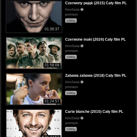
Czerwony pająk (2015) Cały film PL
KinoSwiat
premium
1080p
01:30:37
Czerwone maki (2024) Cały film PL
KinoSwiat
premium
1080p
01:58:09
Zabawa zabawa (2018) Cały film PL
KinoSwiat
premium
1080p
01:24:57
Carte blanche (2015) Cały film PL
KinoSwiat
premium
1080p