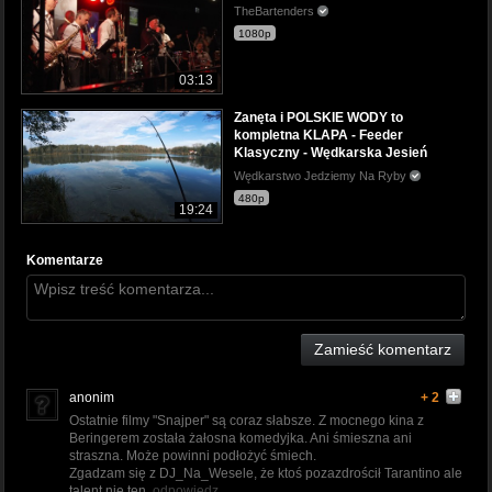
TheBartenders
1080p
03:13
Zanęta i POLSKIE WODY to
kompletna KLAPA - Feeder
Klasyczny - Wędkarska Jesień
Wędkarstwo Jedziemy Na Ryby
480p
19:24
Komentarze
Zamieść komentarz
anonim
+ 2
Ostatnie filmy "Snajper" są coraz słabsze. Z mocnego kina z
Beringerem została żałosna komedyjka. Ani śmieszna ani
straszna. Może powinni podłożyć śmiech.
Zgadzam się z DJ_Na_Wesele, że ktoś pozazdrościł Tarantino ale
talent nie ten.
odpowiedz