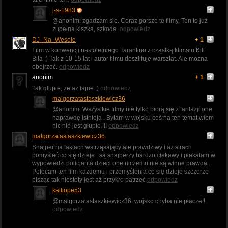
j-s-1983
@anonim: zgadzam się. Coraz gorsze te filmy, Ten to już
zupełna kiszka, szkoda.
odpowiedz
DJ_Na_Wesele
+ 1
Film w konwencji nastoletniego Tarantino z cząstką klimatu Kill
Bila :) Tak z 10-15 lat i autor filmu doszlifuje warsztat. Ale można
obejrzeć.
odpowiedz
anonim
+ 1
Tak głupie, że aż fajne ;)
odpowiedz
malgorzatastaszkiewicz36
@anonim: Wszystkie filmy nie tylko biorą się z fantazji one
naprawdę istnieją . Byłam w wojsku coś na ten temat wiem
nic nie jest głupie !!!
odpowiedz
malgorzatastaszkiewicz36
Snajper na faktach wstrząsający ale prawdziwy i aż strach
pomyśleć co się dzieje , są snajperzy bardzo ciekawy i płakałam w
wypowiedzi policjanta dzieci one niczemu nie są winne prawda .
Polecam ten film każdemu i przemyślenia co się dzieje szczerze
pisząc tak niestety jest aż przykro patrzeć
odpowiedz
kalliope53
@malgorzatastaszkiewicz36: wojsko chyba nie płacze!!
odpowiedz