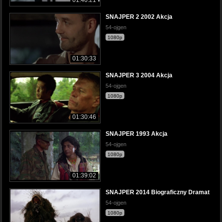
SNAJPER 2 2002 Akcja
54-ojgen
1080p
01:30:33
SNAJPER 3 2004 Akcja
54-ojgen
1080p
01:30:46
SNAJPER 1993 Akcja
54-ojgen
1080p
01:39:02
SNAJPER 2014 Biograficzny Dramat
54-ojgen
1080p