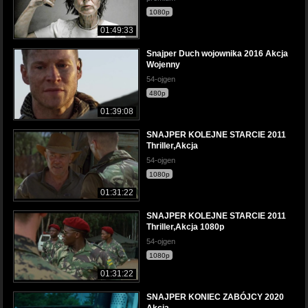
1080p
01:49:33
Snajper Duch wojownika 2016 Akcja
Wojenny
54-ojgen
480p
01:39:08
SNAJPER KOLEJNE STARCIE 2011
Thriller,Akcja
54-ojgen
1080p
01:31:22
SNAJPER KOLEJNE STARCIE 2011
Thriller,Akcja 1080p
54-ojgen
1080p
01:31:22
SNAJPER KONIEC ZABÓJCY 2020