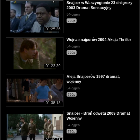
Snajper w Waszyngtonie 23 dni grozy
2003 Dramat Sensacyjny
54-ojgen
720p
01:25:36
Wojna snajperów 2004 Akcja Thriller
54-ojgen
720p
01:23:39
Aleja Snajperów 1997 dramat,
wojenny
54-ojgen
720p
01:38:13
Snajper - Broń odwetu 2009 Dramat
Wojenny
54-ojgen
720p
01:40:21