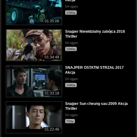
Akcja
54-ojgen
1080p
01:35:06
Snajper Niewidzialny zabójca 2016
Thriller
54-ojgen
1080p
01:34:48
SNAJPER OSTATNI STRZAŁ 2017
Akcja
54-ojgen
1080p
01:33:18
Snajper Sun cheung sau 2009 Akcja
Thriller
54-ojgen
720p
01:22:46