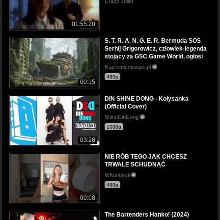
Crazy Juliet
01:55:20
S. T. R. A. N. G. E. R. Bermuda SOS
Serhij Grigorowicz, człowiek-legenda
stojący za GSC Game World, ogłosi
Napromieniowani.pl
480p
00:15
DIN SHINE DONG - Kołysanka
(Official Cover)
ShineDinDong
1080p
03:28
NIE RÓB TEGO JAK CHCESZ
TRWALE SCHUDNĄĆ
WKondycji
480p
00:08
The Bartenders Hanko! (2024)