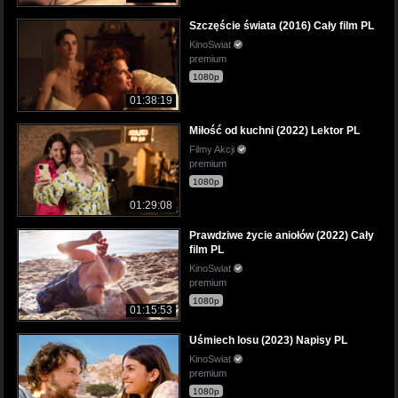
Szczęście świata (2016) Cały film PL
KinoSwiat
premium
1080p
01:38:19
Miłość od kuchni (2022) Lektor PL
Filmy Akcji
premium
1080p
01:29:08
Prawdziwe życie aniołów (2022) Cały
film PL
KinoSwiat
premium
1080p
01:15:53
Uśmiech losu (2023) Napisy PL
KinoSwiat
premium
1080p