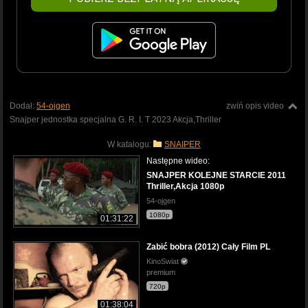
Dodał:
54-ojgen
zwiń opis video
Snajper jednostka specjalna G. R. I. T 2023 Akcja,Thriller
W katalogu:
SNAIPER
Następne wideo:
SNAJPER KOLEJNE STARCIE 2011
Thriller,Akcja 1080p
54-ojgen
1080p
01:31:22
Zabić bobra (2012) Cały Film PL
KinoSwiat
premium
720p
01:38:04