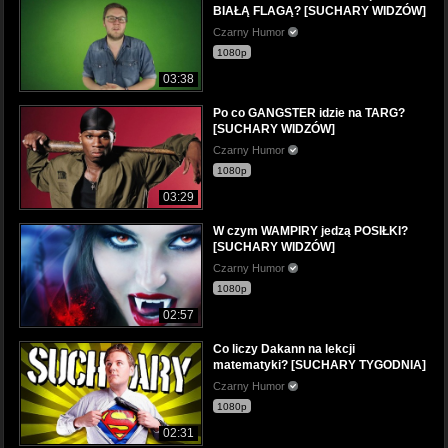
BIAŁĄ FLAGĄ? [SUCHARY WIDZÓW]
Czarny Humor
1080p
03:38
Po co GANGSTER idzie na TARG?
[SUCHARY WIDZÓW]
Czarny Humor
1080p
03:29
W czym WAMPIRY jedzą POSIŁKI?
[SUCHARY WIDZÓW]
Czarny Humor
1080p
02:57
Co liczy Dakann na lekcji
matematyki? [SUCHARY TYGODNIA]
Czarny Humor
1080p
02:31