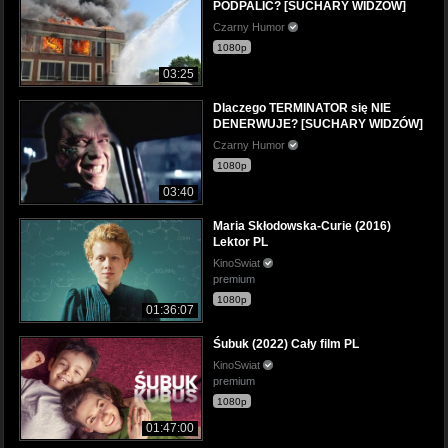
PODPALIĆ? [SUCHARY WIDZÓW]
Czarny Humor
1080p
03:25
Dlaczego TERMINATOR się NIE
DENERWUJE? [SUCHARY WIDZÓW]
Czarny Humor
1080p
03:40
Maria Skłodowska-Curie (2016)
Lektor PL
KinoSwiat
premium
1080p
01:36:07
Śubuk (2022) Cały film PL
KinoSwiat
premium
1080p
01:47:00