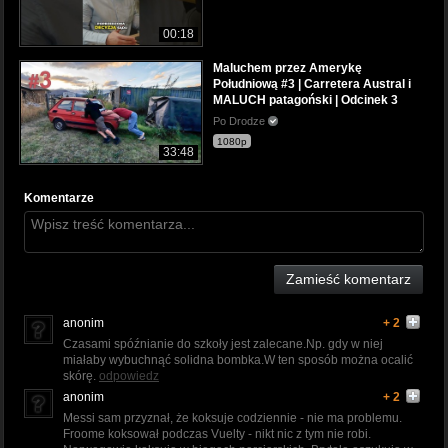
00:18
Maluchem przez Amerykę
Południową #3 | Carretera Austral i
MALUCH patagoński | Odcinek 3
Po Drodze
1080p
33:48
Komentarze
Zamieść komentarz
anonim
+ 2
Czasami spóźnianie do szkoły jest zalecane.Np. gdy w niej
miałaby wybuchnąć solidna bombka.W ten sposób można ocalić
skórę.
odpowiedz
anonim
+ 2
Messi sam przyznał, że koksuje codziennie - nie ma problemu.
Froome koksował podczas Vuelty - nikt nic z tym nie robi.