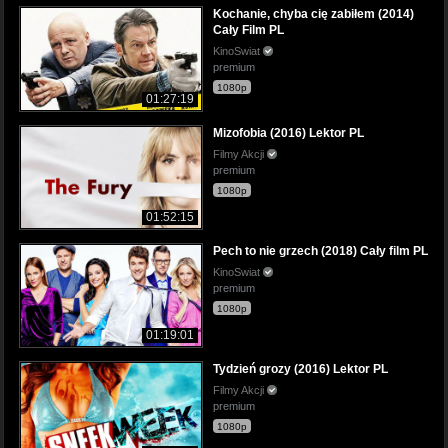
Kochanie, chyba cię zabiłem (2014)
Cały Film PL
KinoSwiat
premium
1080p
01:27:19
Mizofobia (2016) Lektor PL
Filmy Akcji
premium
1080p
01:52:15
Pech to nie grzech (2018) Cały film PL
KinoSwiat
premium
1080p
01:19:01
Tydzień grozy (2016) Lektor PL
Filmy Akcji
premium
1080p