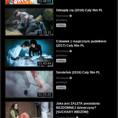
01:48:03
Odnajdę cię (2018) Cały film PL
KinoSwiat
premium
1080p
01:19:11
Człowiek z magicznym pudełkiem
(2017) Cały film PL
KinoSwiat
premium
1080p
01:40:44
Smoleńsk (2016) Cały film PL
KinoSwiat
premium
1080p
01:55:20
Jaka jest ZALETA posiadania
BEZDOMNEJ dziewczyny?
[SUCHARY WIDZÓW]
Czarny Humor