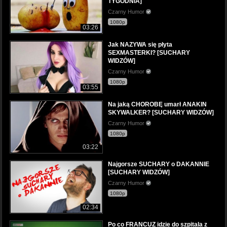
TYGODNIA]
Czarny Humor
1080p
03:26
Jak NAZYWA się płyta
SEXMASTERKI? [SUCHARY
WIDZÓW]
Czarny Humor
1080p
03:55
Na jaką CHOROBĘ umarł ANAKIN
SKYWALKER? [SUCHARY WIDZÓW]
Czarny Humor
1080p
03:22
Najgorsze SUCHARY o DAKANNIE
[SUCHARY WIDZÓW]
Czarny Humor
1080p
02:34
Po co FRANCUZ idzie do szpitala z