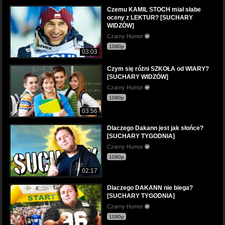
Czemu KAMIL STOCH miał słabe
oceny z LEKTUR? [SUCHARY
WIDZÓW]
Czarny Humor
1080p
03:03
Czym się różni SZKOŁA od WIARY?
[SUCHARY WIDZÓW]
Czarny Humor
1080p
03:56
Dlaczego Dakann jest jak słońce?
[SUCHARY TYGODNIA]
Czarny Humor
1080p
02:17
Dlaczego DAKANN nie biega?
[SUCHARY TYGODNIA]
Czarny Humor
1080p