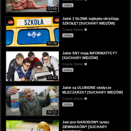
1080p
03:49
Jakie 3 SŁOWA najlepiej określają
SZKOŁĘ? [SUCHARY WIDZÓW]
Czarny Humor
1080p
03:38
Jakie SNY mają INFORMATYCY?
[SUCHARY WIDZÓW]
Czarny Humor
1080p
03:40
Jakie są ULUBIONE słodycze
MLECZARZA? [SUCHARY WIDZÓW]
Czarny Humor
1080p
04:10
Jaki jest NARODOWY taniec
ZIEMNIAKÓW? [SUCHARY