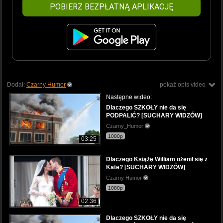
POBIERZ BEZPŁATNĄ APLIKACJĘ
Dodał:
Czarny Humor
pokaż opis video
Następne wideo:
Dlaczego SZKOŁY nie da się
PODPALIĆ? [SUCHARY WIDZÓW]
Czarny_Humor
1080p
03:25
Dlaczego Książę William ożenił się z
Kate? [SUCHARY WIDZÓW]
Czarny Humor
1080p
02:36
Dlaczego SZKOŁY nie da się