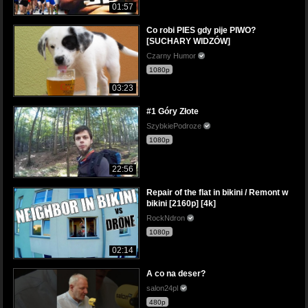
01:57
Co robi PIES gdy pije PIWO?
[SUCHARY WIDZÓW]
Czarny Humor
1080p
03:23
#1 Góry Złote
SzybkiePodroze
1080p
22:56
Repair of the flat in bikini / Remont w
bikini [2160p] [4k]
RockNdron
1080p
02:14
A co na deser?
salon24pl
480p