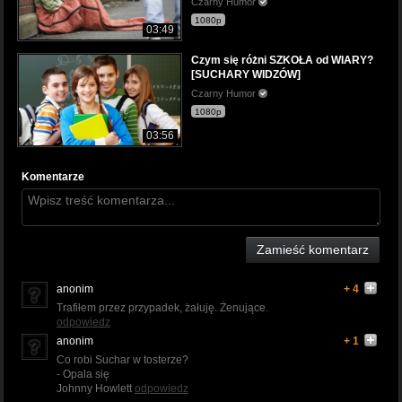
Czarny Humor
1080p
03:49
Czym się różni SZKOŁA od WIARY?
[SUCHARY WIDZÓW]
Czarny Humor
1080p
03:56
Komentarze
Zamieść komentarz
anonim
+ 4
Trafiłem przez przypadek, żałuję. Żenujące.
odpowiedz
anonim
+ 1
Co robi Suchar w tosterze?
- Opala się
Johnny Howlett
odpowiedz