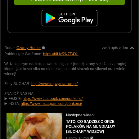
Dodał:
Czarny Humor
zwiń opis video
Pobierz grę Warframe:
https://bit.ly/2NZF4Ye
W dzisiejszym odcinku dowiecie się co z jednej strony się liże a z drugiej
klepie, jaki krzak sika na niebiesko, co robi strażak na siłowni oraz wiele
więcej!
Złoty SUCHAR:
http://www.trojwymiarowi.pl/
ZNAJDŹ NAS NA:
▶️ FEJSIE:
https://www.facebook.com/ponkersi/
▶️ INSTA:
https://www.instagram.com/ponkersi/
Następne wideo:
TATO, CO SĄDZISZ O GRZE
POLAKÓW NA MUNDIALU?
[SUCHARY WIDZÓW]
Czarny_Humor