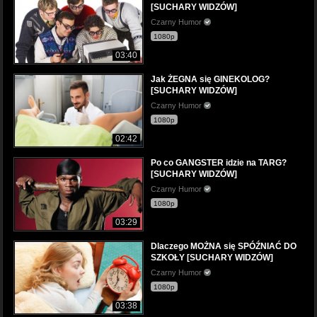
[SUCHARY WIDZÓW]
Czarny Humor
1080p
03:40
Jak ŻEGNA się GINEKOLOG?
[SUCHARY WIDZÓW]
Czarny Humor
1080p
02:42
Po co GANGSTER idzie na TARG?
[SUCHARY WIDZÓW]
Czarny Humor
1080p
03:29
Dlaczego MOŻNA się SPÓŹNIAĆ DO
SZKOŁY [SUCHARY WIDZÓW]
Czarny Humor
1080p
03:38