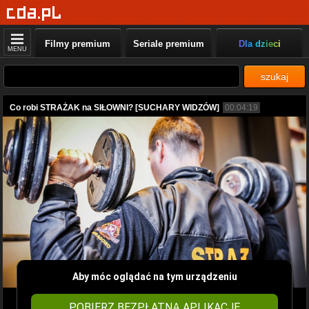
Filmy premium
Seriale premium
Dla dzieci
MENU
szukaj
Co robi STRAŻAK na SIŁOWNI? [SUCHARY WIDZÓW]
00:04:19
Aby móc oglądać na tym urządzeniu
POBIERZ BEZPŁATNĄ APLIKACJĘ