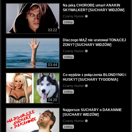
Na jaką CHOROBĘ umarł ANAKIN
SKYWALKER? [SUCHARY WIDZÓW]
Czarny Humor
1080p
03:22
Dlaczego MĄŻ nie uratował TONĄCEJ
ŻONY? [SUCHARY WIDZÓW]
Czarny Humor
1080p
03:44
Co wyjdzie z połączenia BLONDYNKI i
HUSKY? [SUCHARY TYGODNIA]
Czarny Humor
1080p
04:20
Najgorsze SUCHARY o DAKANNIE
[SUCHARY WIDZÓW]
Czarny Humor
1080p