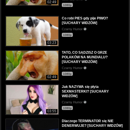
02:49
1080p
Co robi PIES gdy pije PIWO?
[SUCHARY WIDZÓW]
Czarny Humor
1080p
03:23
TATO, CO SĄDZISZ O GRZE
POLAKÓW NA MUNDIALU?
[SUCHARY WIDZÓW]
Czarny Humor
1080p
02:49
Jak NAZYWA się płyta
SEXMASTERKI? [SUCHARY
WIDZÓW]
Czarny Humor
1080p
03:55
Dlaczego TERMINATOR się NIE
DENERWUJE? [SUCHARY WIDZÓW]