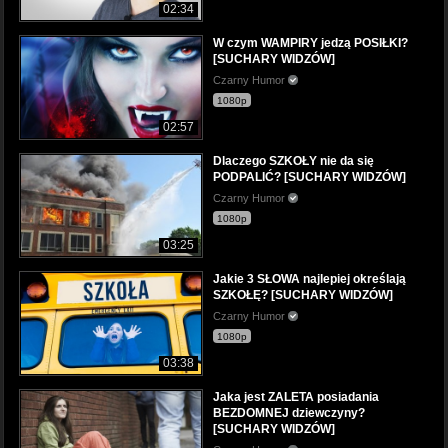
02:34
W czym WAMPIRY jedzą POSIŁKI?
[SUCHARY WIDZÓW]
Czarny Humor
1080p
02:57
Dlaczego SZKOŁY nie da się
PODPALIĆ? [SUCHARY WIDZÓW]
Czarny Humor
1080p
03:25
Jakie 3 SŁOWA najlepiej określają
SZKOŁĘ? [SUCHARY WIDZÓW]
Czarny Humor
1080p
03:38
Jaka jest ZALETA posiadania
BEZDOMNEJ dziewczyny?
[SUCHARY WIDZÓW]