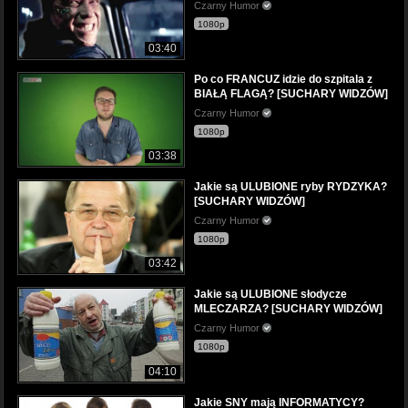
Czarny Humor
1080p
03:40
Po co FRANCUZ idzie do szpitala z
BIAŁĄ FLAGĄ? [SUCHARY WIDZÓW]
Czarny Humor
1080p
03:38
Jakie są ULUBIONE ryby RYDZYKA?
[SUCHARY WIDZÓW]
Czarny Humor
1080p
03:42
Jakie są ULUBIONE słodycze
MLECZARZA? [SUCHARY WIDZÓW]
Czarny Humor
1080p
04:10
Jakie SNY mają INFORMATYCY?