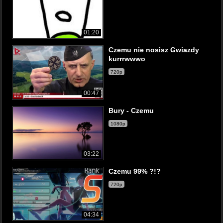
01:20
Czemu nie nosisz Gwiazdy
kurrrwwwo
720p
00:47
Bury - Czemu
1080p
03:22
Czemu 99% ?!?
720p
04:34