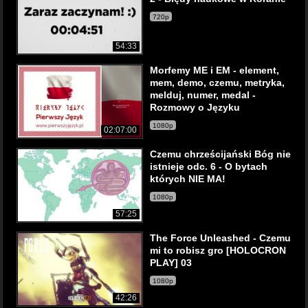
720p
54:33
Morfemy ME i EM - element,
mem, demo, czemu, metryka,
melduj, numer, medal -
Rozmowy o Języku
1080p
02:07:00
Czemu chrześcijański Bóg nie
istnieje odc. 6 - O bytach
których NIE MA!
1080p
57:25
The Force Unleashed - Czemu
mi to robisz gro [HOLOCRON
PLAY] 03
1080p
42:26