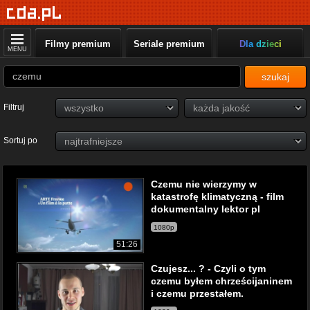
Filmy premium
Seriale premium
Dla dzieci
MENU
szukaj
Filtruj
Sortuj po
Czemu nie wierzymy w
katastrofę klimatyczną - film
dokumentalny lektor pl
1080p
51:26
Czujesz... ? - Czyli o tym
czemu byłem chrześcijaninem
i czemu przestałem.