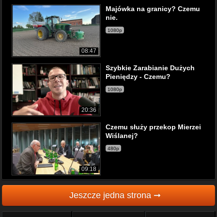
Majówka na granicy? Czemu
nie.
1080p
08:47
Szybkie Zarabianie Dużych
Pieniędzy - Czemu?
1080p
20:36
Czemu służy przekop Mierzei
Wiślanej?
480p
09:18
Jeszcze jedna strona ➞