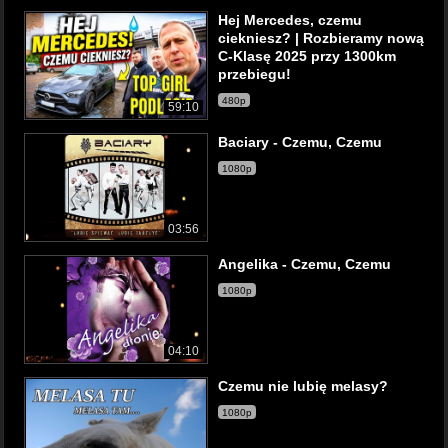
Hej Mercedes, czemu
ciekniesz? | Rozbieramy nową
C-Klasę 2025 przy 1300km
przebiegu!
480p
59:10
Baciary - Czemu, Czemu
1080p
03:56
Angelika - Czemu, Czemu
1080p
04:10
Czemu nie lubię melasy?
1080p