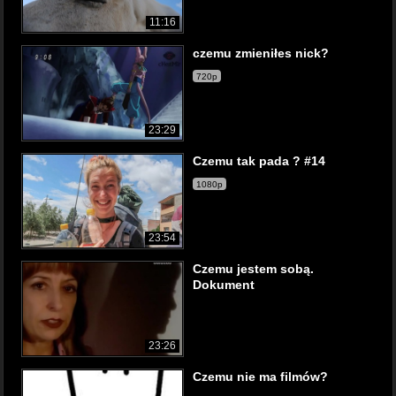
11:16
czemu zmieniłes nick?
720p
23:29
Czemu tak pada ? #14
1080p
23:54
Czemu jestem sobą.
Dokument
23:26
Czemu nie ma filmów?