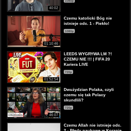
1080p
40:02
Czemu katolicki Bóg nie
istnieje odc. 1 - Piekło!
1080p
01:10:46
LEEDS WYGRYWA LM ?!
CZEMU NIE !!! | FIFA 20
Kariera LIVE
720p
01:52:54
Dwużydzian Polaka, czyli
czemu się tak Polacy
skundlili?
720p
46:07
Czemu Allah nie istnieje odc.
2 - Błędy naukowe w Koranie