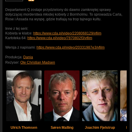
Departament Q zostaje przydzielony do dawno zamkniętej sprawy
dotyczącej morderstwa młodej kobiety z Bornholmu. To sprowadza Carla,
Rose i Assada na wyspę, gdzie trafiają na trop tajnego kultu.
Inne z tej serii:
Kobieta w klatce:
https://www.cda.pl/video/2208068129/vfilm
Kartoteka 64:
https://www.cda.pl/video/7870802f3/vfilm
Wersja z napisami:
https://www.cda.pl/video/20331987e3/vfilm
Produkcja:
Dania
Reżyser:
Ole Christian Madsen
Ulrich Thomsen
Søren Malling
Joachim Fjelstrup
Met