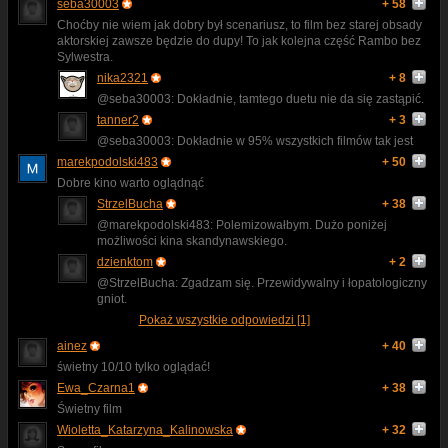
seba30003
+ 58
Choćby nie wiem jak dobry był scenariusz, to film bez starej obsady
aktorskiej zawsze będzie do dupy! To jak kolejna część Rambo bez
Sylwestra.
nika2321
+ 8
@seba30003: Dokładnie, tamtego duetu nie da się zastąpić.
tanner2
+ 3
@seba30003: Dokładnie w 95% wszystkich filmów tak jest
marekpodolski483
+ 50
Dobre kino warto oglądnąć
StrzelBucha
+ 38
@marekpodolski483: Polemizowałbym. Dużo poniżej
możliwości kina skandynawskiego.
dzienktom
+ 2
@StrzelBucha: Zgadzam się. Przewidywalny i łopatologiczny
gniot.
Pokaż wszystkie odpowiedzi [1]
ainez
+ 40
świetny 10/10 tylko oglądać!
Ewa_Czarna1
+ 38
Świetny film
Wioletta_Katarzyna_Kalinowska
+ 32