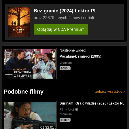
Bez granic (2024) Lektor PL
oraz 22679 innych filmów i seriali
Oglądaj w CDA Premium
Następne wideo:
Pocałunek śmierci (1995)
premium
1080p
POWTÓRKA
Z TELEWIZJI
Podobne filmy
zobacz wszystkie »
Surinam: Gra o władzę (2020) Lektor PL
Filmy Akcji
premium
1080p
01:32:01