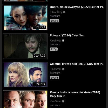
Dobra, zła dziewczyna (2022) Lektor PL
Filmy Akcji
premium
1080p
01:19:24
Fotograf (2014) Cały film
KinoSwiat
premium
720p
01:47:16
Ciemno, prawie noc (2019) Cały film PL
KinoSwiat
premium
1080p
01:49:04
Prosta historia o morderstwie (2016)
Cały film PL
KinoSwiat
premium