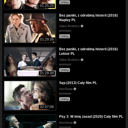
1080p
01:25:29
Bez paniki, z odrobiną histerii (2016)
Napisy PL
Video Brothers
premium
1080p
01:29:39
Bez paniki, z odrobiną histerii (2016)
Lektor PL
Video Brothers
premium
1080p
01:29:39
Sęp (2013) Cały film PL
KinoSwiat
premium
1080p
02:07:08
Psy 3: W imię zasad (2020) Cały film PL
KinoSwiat
premium