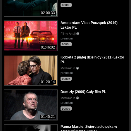
1080p
02:00:33
Amsterdam Vice: Początek (2019)
Lektor PL
Filmy Akcji
premium
1080p
01:46:02
Kobieta z piątej dzielnicy (2011) Lektor
PL
Media4fun
premium
1080p
01:20:14
Dom zły (2009) Cały film PL
Media4fun
premium
1080p
01:45:21
Panna Marple: Zwierciadło pęka w