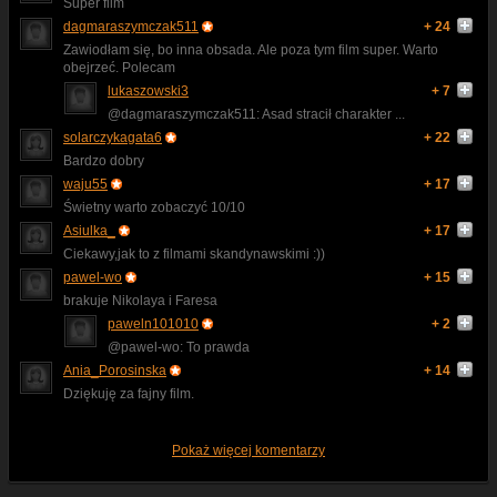
Super film
dagmaraszymczak511
+ 24
Zawiodłam się, bo inna obsada. Ale poza tym film super. Warto
obejrzeć. Polecam
lukaszowski3
+ 7
@dagmaraszymczak511: Asad stracił charakter ...
solarczykagata6
+ 22
Bardzo dobry
waju55
+ 17
Świetny warto zobaczyć 10/10
Asiulka_
+ 17
Ciekawy,jak to z filmami skandynawskimi :))
pawel-wo
+ 15
brakuje Nikolaya i Faresa
paweln101010
+ 2
@pawel-wo: To prawda
Ania_Porosinska
+ 14
Dziękuję za fajny film.
Pokaż więcej komentarzy