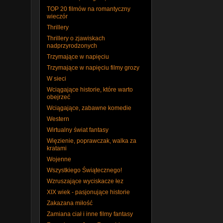
TOP 20 filmów na romantyczny
wieczór
Thrillery
Thrillery o zjawiskach
nadprzyrodzonych
Trzymające w napięciu
Trzymające w napięciu filmy grozy
W sieci
Wciągające historie, które warto
obejrzeć
Wciągające, zabawne komedie
Western
Wirtualny świat fantasy
Więzienie, poprawczak, walka za
kratami
Wojenne
Wszystkiego Świątecznego!
Wzruszające wyciskacze łez
XIX wiek - pasjonujące historie
Zakazana miłość
Zamiana ciał i inne filmy fantasy