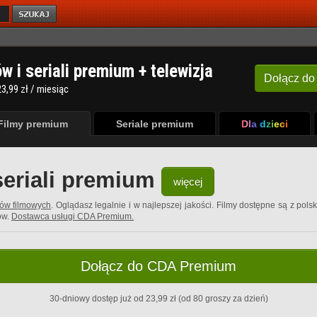
ów i seriali premium + telewizja
Dołącz
do
3,99 zł / miesiąc
Filmy premium
Seriale premium
Dla dzieci
seriali premium
więcej
rów filmowych
. Oglądasz legalnie i w najlepszej jakości. Filmy dostępne są z pols
ów.
Dostawca usługi CDA Premium.
Dołącz do CDA Premium
30-dniowy dostęp już od 23,99 zł (od 80 groszy za dzień)