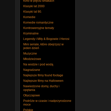
Kino w pięciu smakach
Klasyki lat 2000
Klasyki lat 90.
Komedie
Komedie romantyczne
Kontrowersyjne tematy
Kryminalne
Legendy i Mity & Bogowie i Herosi
Mini seriale, które obejrzysz w
jeden dzień
Muzyczne
Młodzieżowe
Na wodzie i pod wodą
Nagradzane
Najlepsze filmy found footage
Najlepsze filmy na Halloween
Nawiedzone domy, duchy i
opętania
Obyczajowe
Podróże w czasie i nadprzyrodzone
moce
Polskie