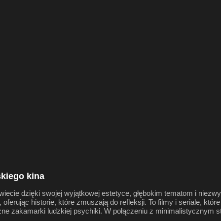
kiego kina
iecie dzięki swojej wyjątkowej estetyce, głębokim tematom i niezwyk
ferując historie, które zmuszają do refleksji. To filmy i seriale, któr
zne zakamarki ludzkiej psychiki. W połączeniu z minimalistycznym s