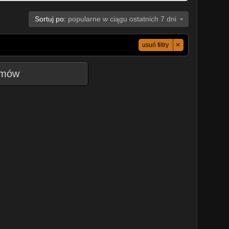
Sortuj po:
popularne w ciągu ostatnich 7 dni
×
usuń filtry
ilmów