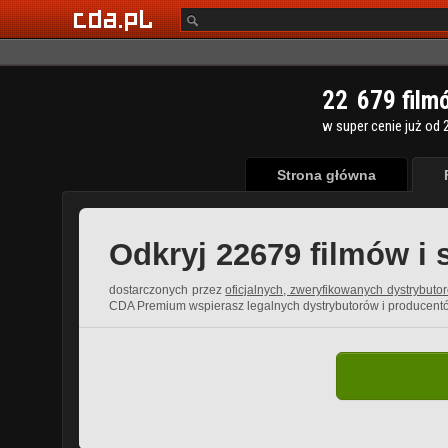
2
2
6
7
9
film
w super cenie już od 2
Strona główna
Odkryj 22679 filmów i 
dostarczonych przez
oficjalnych, zweryfikowanych dystrybuto
CDA Premium wspierasz legalnych dystrybutorów i producent