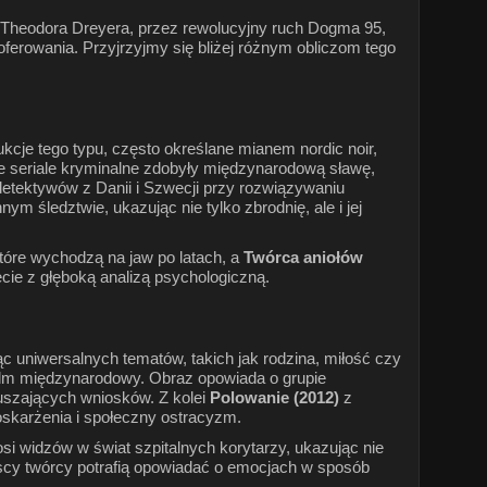
 Theodora Dreyera, przez rewolucyjny ruch Dogma 95,
ferowania. Przyjrzyjmy się bliżej różnym obliczom tego
dukcje tego typu, często określane mianem nordic noir,
kie seriale kryminalne zdobyły międzynarodową sławę,
detektywów z Danii i Szwecji przy rozwiązywaniu
nnym śledztwie, ukazując nie tylko zbrodnię, ale i jej
tóre wychodzą na jaw po latach, a
Twórca aniołów
ęcie z głęboką analizą psychologiczną.
c uniwersalnych tematów, takich jak rodzina, miłość czy
film międzynarodowy. Obraz opowiada o grupie
uszających wniosków. Z kolei
Polowanie (2012)
z
oskarżenia i społeczny ostracyzm.
osi widzów w świat szpitalnych korytarzy, ukazując nie
ńscy twórcy potrafią opowiadać o emocjach w sposób