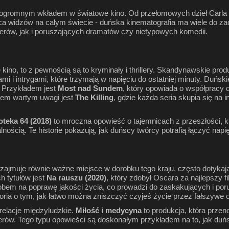
ię ogromnym wkładem w światowe kino. Od przełomowych dzieł Carla
rca widzów na całym świecie - duńska kinematografia ma wiele do zao
lerów, jak i poruszających dramatów czy nietypowych komedii.
e kino, to z pewnością są to kryminały i thrillery. Skandynawskie pro
mi i intrygami, które trzymają w napięciu do ostatniej minuty. Duńs
e. Przykładem jest
Most nad Sundem
, który opowiada o współpracy 
ułem wartym uwagi jest
The Killing
, gdzie każda seria skupia się na i
oteka 64 (2018)
to mroczna opowieść o tajemnicach z przeszłości, k
ością. Te historie pokazują, jak duńscy twórcy potrafią łączyć napi
 zajmuje równie ważne miejsce w dorobku tego kraju, często dotykają
h tytułów jest
Na rauszu (2020)
, który zdobył Oscara za najlepszy 
obem na poprawę jakości życia, co prowadzi do zaskakujących i por
oria o tym, jak łatwo można zniszczyć czyjeś życie przez fałszywe 
 relacje międzyludzkie.
Miłość i medycyna
to produkcja, która przen
erów. Tego typu opowieści są doskonałym przykładem na to, jak du