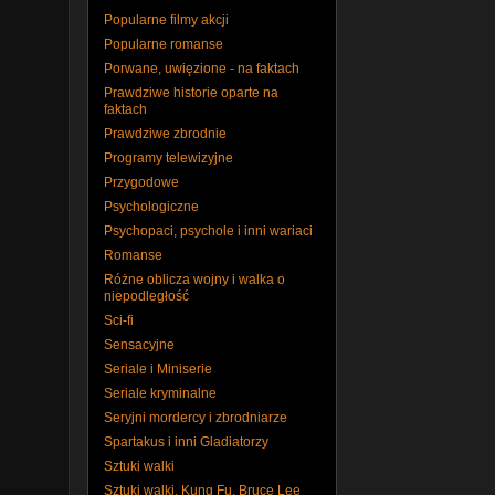
Popularne filmy akcji
Popularne romanse
Porwane, uwięzione - na faktach
Prawdziwe historie oparte na
faktach
Prawdziwe zbrodnie
Programy telewizyjne
Przygodowe
Psychologiczne
Psychopaci, psychole i inni wariaci
Romanse
Różne oblicza wojny i walka o
niepodległość
Sci-fi
Sensacyjne
Seriale i Miniserie
Seriale kryminalne
Seryjni mordercy i zbrodniarze
Spartakus i inni Gladiatorzy
Sztuki walki
Sztuki walki, Kung Fu, Bruce Lee