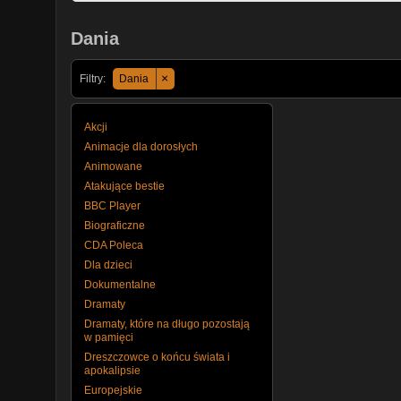
Dania
×
Filtry:
Dania
Akcji
Animacje dla dorosłych
Animowane
Atakujące bestie
BBC Player
Biograficzne
CDA Poleca
Dla dzieci
Dokumentalne
Dramaty
Dramaty, które na długo pozostają
w pamięci
Dreszczowce o końcu świata i
apokalipsie
Europejskie