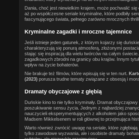
Dania, choć jest niewielkim krajem, może pochwalić s
aż po współczesne seriale kryminalne, które podbiły se
fascynującego świata, pełnego zarówno mrocznych thril
Kryminalne zagadki i mroczne tajemnice
Jeśli istnieje jeden gatunek, z którym kojarzy się duński
charakteryzują się ponurą atmosferą, złożonymi postacia
stając się inspiracją dla wielu twórców na całym świeci
zagadkowych zbrodni na granicy obu krajów. Innym tyt
wpływ na życie bohaterów.
Nie brakuje też filmów, które wpisują się w ten nurt.
Kart
(2023)
porusza trudne tematy związane z obsesją i moraln
Dramaty obyczajowe z głębią
Duńskie kino to nie tylko kryminały. Dramat obyczajowy
poszukiwanie sensu życia. Jednym z najbardziej znanyc
nauczycieli eksperymentujących z alkoholem jako spos
Madsem Mikkelsenem w roli głównej to przejmująca hist
Warto również zwrócić uwagę na seriale, które zgłębiają
tylko zawodowe wyzwania, ale i osobiste dramaty bohat
subtelny, ale niezwykle przejmujący.