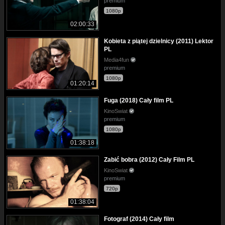
premium
1080p
02:00:33
Kobieta z piątej dzielnicy (2011) Lektor
PL
Media4fun
premium
1080p
01:20:14
Fuga (2018) Cały film PL
KinoSwiat
premium
1080p
01:38:18
Zabić bobra (2012) Cały Film PL
KinoSwiat
premium
720p
01:38:04
Fotograf (2014) Cały film