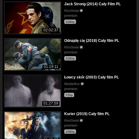
Jack Strong (2014) Cały Film PL
KinoSwiat
premium
1080p
02:02:37
Odnajdę cię (2018) Cały film PL
KinoSwiat
premium
1080p
01:19:11
Łowcy skór (2003) Cały film PL
Media4fun
premium
720p
01:27:59
Kurier (2019) Cały film PL
KinoSwiat
premium
1080p