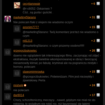
cecylianowak
+ 6
@r-c6052: Oskarowo ?
Cóż , są gusta i guściki .
marketing5tarano
+ 31
Nie polecam flaki z olejem nie wiadomo oczym
anonim7777
+ 15
@marketing5tarano: Twòj komentarz jest też nie wiadomo o
czym
nit1213
+ 2
@marketing5tarano: o czym piszemy osobno!!!!!!
grzegorzbukowiec
+ 26
dawno nie oglądałem tak interesującego filmu. zaczynając od zdjęć -
ekstraklasa, muzyki świetnie wkomponowanej w obraz i tworzącej
niesamowity klimat, po fabułę. kryminał ale na pograniczu mistyki i
horroru. polecam
slawomirmrowka
+ 15
@grzegorzbukowiec: Potwierdzam. Film jest niezwykly i
zjawiskowy. Perla
mishejk
+ 24
nie polecam
dar8014
+ 17
Chory, schizofreniczny, meczący....nawet, gdybym nie miał nic do
robienia, to wolałbym nie robić nic, niż faszerować się takimi