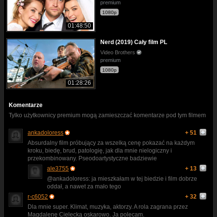
premium
1080p
01:48:50
Nerd (2019) Cały film PL
Video Brothers
premium
1080p
01:28:26
Komentarze
Tylko użytkownicy premium mogą zamieszczać komentarze pod tym filmem
ankadoloress
+ 51
Absurdalny film próbujący za wszelką cenę pokazać na każdym
kroku, biedę, brud, patologię, jak dla mnie nielogiczny i
przekombinowany. Pseodoartystyczne badziewie
ale3755
+ 13
@ankadoloress: ja mieszkałam w tej biedzie i film dobrze
oddał, a nawet za mało tego
r-c6052
+ 32
Dla mnie super. Klimat, muzyka, aktorzy. A rola zagrana przez
Magdalenę Cielecką oskarowo. Ja polecam.