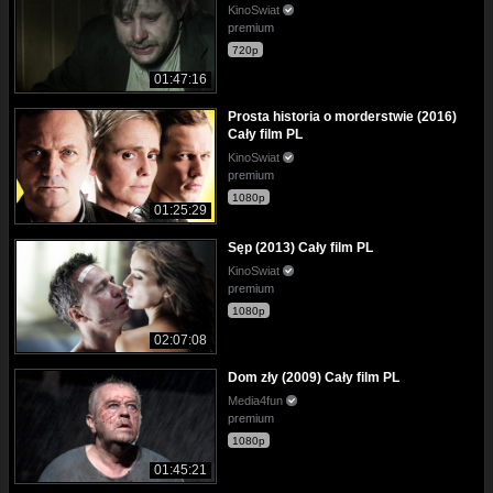
KinoSwiat
premium
720p
01:47:16
Prosta historia o morderstwie (2016)
Cały film PL
KinoSwiat
premium
1080p
01:25:29
Sęp (2013) Cały film PL
KinoSwiat
premium
1080p
02:07:08
Dom zły (2009) Cały film PL
Media4fun
premium
1080p
01:45:21