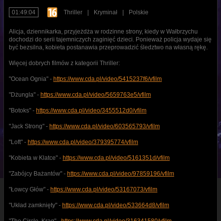
01:49:04
Thriller
|
Kryminał
|
Polskie
Alicja, dziennikarka, przyjeżdża w rodzinne strony, kiedy w Wałbrzychu
dochodzi do serii tajemniczych zaginięć dzieci. Ponieważ policja wydaje się
być bezsilna, kobieta postanawia przeprowadzić śledztwo na własną rękę.
Więcej dobrych filmów z kategorii Thriller:
"Ocean Ognia" -
https://www.cda.pl/video/5415237f6/vfilm
"Dżungla" -
https://www.cda.pl/video/5659763e5/vfilm
"Botoks" -
https://www.cda.pl/video/3455512d0/vfilm
"Jack Strong" -
https://www.cda.pl/video/603565793/vfilm
"Loft" -
https://www.cda.pl/video/379395774/vfilm
"Kobieta w Klatce" -
https://www.cda.pl/video/5161351d/vfilm
"Zabójcy Bażantów" -
https://www.cda.pl/video/97859196/vfilm
"Łowcy Głów" -
https://www.cda.pl/video/53167073/vfilm
"Układ zamknięty" -
https://www.cda.pl/video/533664d8/vfilm