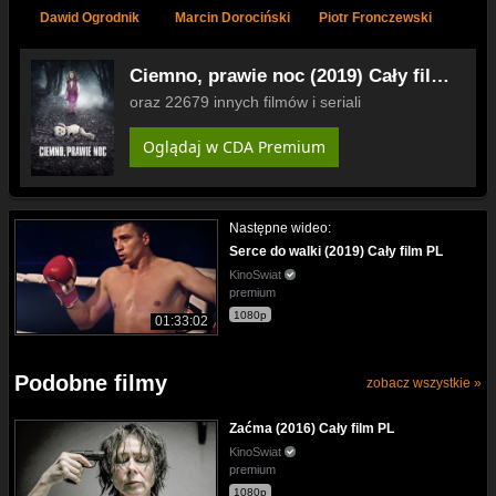
Dawid Ogrodnik
Marcin Dorociński
Piotr Fronczewski
Je
Ciemno, prawie noc (2019) Cały film
PL
oraz 22679 innych filmów i seriali
Oglądaj w CDA Premium
Następne wideo:
Serce do walki (2019) Cały film PL
KinoSwiat
premium
1080p
01:33:02
Podobne filmy
zobacz wszystkie »
Zaćma (2016) Cały film PL
KinoSwiat
premium
1080p