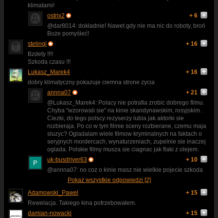
klimatami!
ostrix2
+ 6
@dar8014: dokładnie! Nawet gdy nie ma nic do roboty, broń
Boże pomyśleć!
stelingi
+ 16
Bzdety !!!!
Szkoda czasu !!!
Lukasz_Marek4
+ 16
dobry klimatyczny pokazuje ciemna strone zycia
annna07
+ 21
@Lukasz_Marek4: Polacy nie potrafia zrobic dobrego filmu.
Chyba "wzorowali sie" na kinie skandynawskim, rosyjskim .
Ciezki, do tego polscy rezyserzy lubia jak aktorki sie
rozbieraja. Po co w tym filmie sceny rozbierane, czemu maja
sluzyc? Ogladalam wiele filmow kryminalnych na faktach o
seryjnych mordercach, wynaturzeniach, zupelnie sie inaczej
oglada. Polskie filmy musza sie ciagnac jak flaki z olejem.
uk-busdriver63
+ 10
@annna07: no coz o kinie masz nie wielkie pojecie szkoda
Pokaż wszystkie odpowiedzi [2]
Adamowski_Pawel
+ 15
Rewelacja. Takiego kina potrzebowałem.
damian-nowacki
+ 15