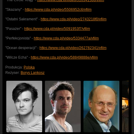
"The Circle. Krąg" -
https://www.cda.pl/video/316341580/vfilm
"Skazany" -
https://www.cda.pl/video/5506952c6/vfilm
"Ostatni Sakrament" -
https://www.cda.pl/video/2743218f0/vfilm
"Pasażer" -
https://www.cda.pl/video/5091953f7/vfilm
"Perfekcjonista" -
https://www.cda.pl/video/5334477a/vfilm
"Ocean desperacji" -
https://www.cda.pl/video/262782341/vfilm
"Wilcze Echa" -
https://www.cda.pl/video/58849888e/vfilm
Produkcja:
Polska
Reżyser:
Borys Lankosz