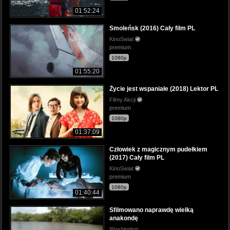
01:52:24
Smoleńsk (2016) Cały film PL
KinoSwiat
premium
1080p
01:55:20
Życie jest wspaniałe (2018) Lektor PL
Filmy Akcji
premium
1080p
01:37:09
Człowiek z magicznym pudełkiem
(2017) Cały film PL
KinoSwiat
premium
1080p
01:40:44
Sfilmowano naprawdę wielką
anakondę
Washington