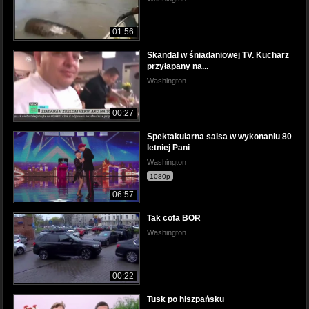
01:56
Skandal w śniadaniowej TV. Kucharz
przyłapany na...
Washington
00:27
Spektakularna salsa w wykonaniu 80
letniej Pani
Washington
1080p
06:57
Tak cofa BOR
Washington
00:22
Tusk po hiszpańsku