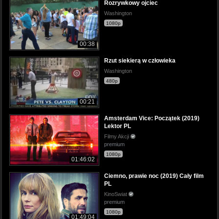
Rozrywkowy ojciec
Washington
1080p
00:38
Rzut siekierą w człowieka
Washington
480p
00:21
Amsterdam Vice: Początek (2019)
Lektor PL
Filmy Akcji
premium
1080p
01:46:02
Ciemno, prawie noc (2019) Cały film
PL
KinoSwiat
premium
1080p
01:49:04