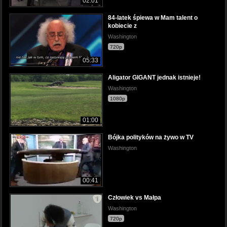
02:01
84-latek śpiewa w Mam talent o
kobiecie z
Washington
720p
05:33
Aligator GIGANT jednak istnieje!
Washington
1080p
01:00
Bójka polityków na żywo w TV
Washington
00:41
Człowiek vs Małpa
Washington
720p