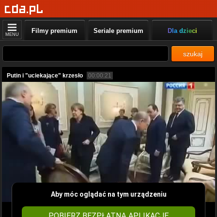
Filmy premium
Seriale premium
Dla dzieci
MENU
szukaj
Putin i "uciekające" krzesło
00:00:21
Aby móc oglądać na tym urządzeniu
POBIERZ BEZPŁATNĄ APLIKACJĘ