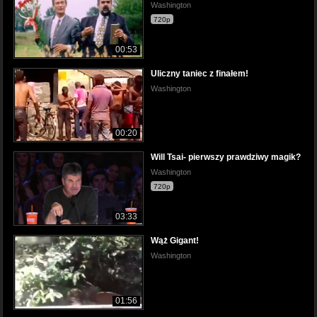
Washington
720p
00:53
Uliczny taniec z finałem!
Washington
00:20
Will Tsai- pierwszy prawdziwy magik?
Washington
720p
03:33
Wąż Gigant!
Washington
01:56