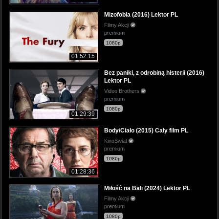
Mizofobia (2016) Lektor PL
Filmy Akcji
premium
1080p
01:52:15
Bez paniki, z odrobiną histerii (2016)
Lektor PL
Video Brothers
premium
1080p
01:29:39
Body/Ciało (2015) Cały film PL
KinoSwiat
premium
1080p
01:28:36
Miłość na Bali (2024) Lektor PL
Filmy Akcji
premium
1080p