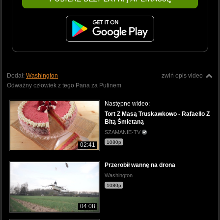
Dodał:
Washington
zwiń opis video
Odważny człowiek z tego Pana za Putinem
Następne wideo:
Tort Z Masą Truskawkowo - Rafaello Z
Bitą Śmietaną
SZAMANIE-TV
1080p
02:41
Przerobił wannę na drona
Washington
1080p
04:08