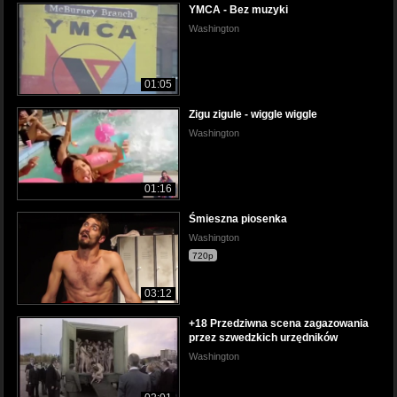
YMCA - Bez muzyki
Washington
01:05
Zigu zigule - wiggle wiggle
Washington
01:16
Śmieszna piosenka
Washington
720p
03:12
+18 Przedziwna scena zagazowania
przez szwedzkich urzędników
Washington