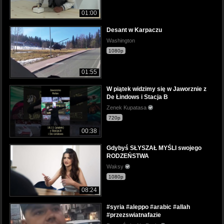
01:00
Desant w Karpaczu
Washington
1080p
01:55
W piątek widzimy się w Jaworznie z
De Łindows i Stacja B
Zenek Kupatasa
720p
00:38
Gdybyś SŁYSZAŁ MYŚLI swojego
RODZEŃSTWA
Waksy
1080p
08:24
#syria #aleppo #arabic #allah
#przezswiatnafazie