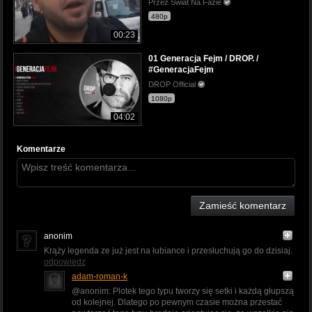
Przez Świat Na Fazie
480p
00:23
01 Generacja Fejm / DROP. /
#GeneracjaFejm
DROP Official
1080p
04:02
Komentarze
Zamieść komentarz
anonim
Krąży legenda ze już jest na łubiance i przesłuchują go do dzisiaj.
odpowiedz
adam-roman-k
@anonim: Plotek tego typu tworzy się setki i każdą głupszą
od kolejnej. Dlatego po pewnym czasie można przestać