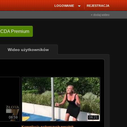
LOGOWANIE
REJESTRACJA
+ dodaj wideo
 CDA Premium
Wideo użytkowników
08:59
06:21