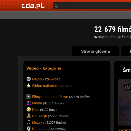
2
2
6
7
9
film
w super cenie już od 2
Strona główna
Wideo - kategorie
Śmi
Najnowsze wideo
Wideo najlepiej ocenione
Filmy pełnometrażowe
(22679
filmów
)
Media
(41657 filmów)
Kids
(9122 filmy)
Edukacja
(27751 filmów)
Muzyka
(31327 filmów)
Komedia
(8329 filmów)