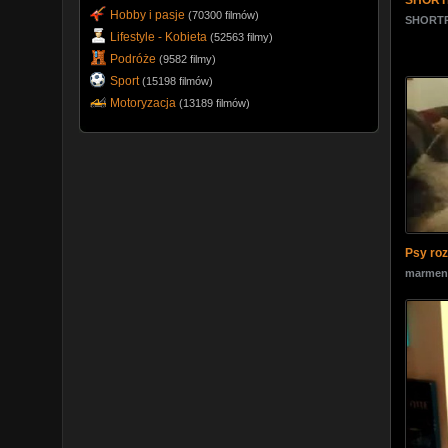
SHORTR
Hobby i pasje
(70300 filmów)
SHORTR
Lifestyle - Kobieta
(52563 filmy)
Podróże
(9582 filmy)
Sport
(15198 filmów)
Motoryzacja
(13189 filmów)
Psy ro
marmen