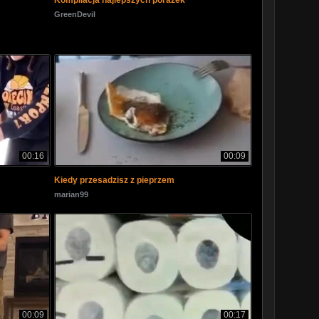
Kompilacja najlepszych porażek
GreenDevil
00:16
00:09
Kiedy przesadzisz z pieprzem
marian99
00:09
00:17