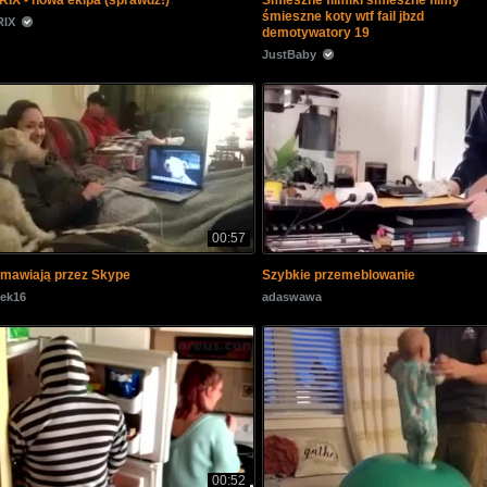
IX - nowa ekipa (sprawdź!)
Śmieszne filmiki śmieszne filmy
śmieszne koty wtf fail jbzd
IX
demotywatory 19
JustBaby
00:57
zmawiają przez Skype
Szybkie przemeblowanie
ek16
adaswawa
00:52