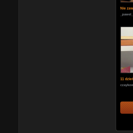
Nie zaw
_pawel_
11 dzi
czaykow