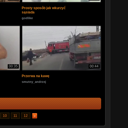
Prosty sposób jak wkurzyć
sąsiada
godlike
00:35
00:44
Przerwa na kawę
smutny_andrzej
10
11
12