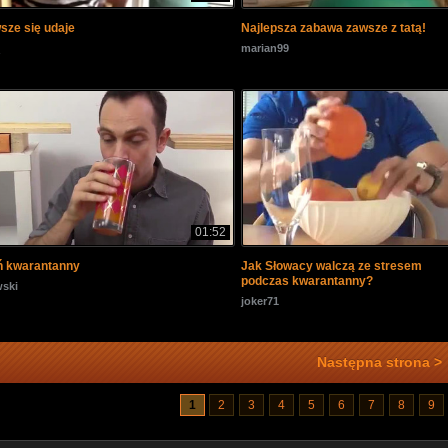
sze się udaje
Najlepsza zabawa zawsze z tatą!
marian99
01:52
eń kwarantanny
Jak Słowacy walczą ze stresem
podczas kwarantanny?
ski
joker71
Następna strona >
1
2
3
4
5
6
7
8
9