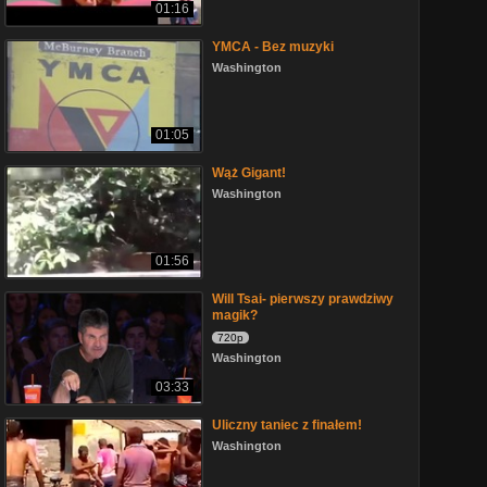
01:16
YMCA - Bez muzyki
Washington
01:05
Wąż Gigant!
Washington
01:56
Will Tsai- pierwszy prawdziwy
magik?
720p
Washington
03:33
Uliczny taniec z finałem!
Washington