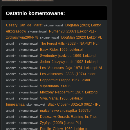
Ostatnio komentowane:
Cezary_Jan_de_Marat
DogMan (2023) Lektor
skomentował
PL
elkoglasgow
Numer 23 (2007) [Lektor PL] -
skomentował
The Number 23
zyckasylwia2904-78
DogMan (2023) Lektor PL
skomentował
The Forest Hills - 2023 - [NAPISY PL]
anonim
skomentował
Easy. Rider. 1969. Lektor.pl
anonim
skomentował
Swobodny. jeździec. 1969. Lektor.pl
anonim
skomentował
Jeden. fałszywy. ruch. 1992. Lektor.pl
anonim
skomentował
Les. Valseuses. Jaja. 1974. Lektor.pl. AI
anonim
skomentował
Les valseuses - JAJA. (1974) lektor
anonim
skomentował
Peppermint Frappe 1967 Lektor
anonim
skomentował
superniania. s1e06
anonim
skomentował
Mrożony. Peppermint. 1967. Lektor.pl
anonim
skomentował
Viva. Maria. 1965. Lektor.pl
anonim
skomentował
himesamaa
Black Clover - S02e10 (061) - [PL]
skomentował
małżeństwo z rozsądku [1967][pl]
anonim
skomentował
Deszcz. w. Górach. Raining. In. The.
anonim
skomentował
Mountain. 1979. Lektor.pl. AI
Zygfryd (2005) [Lektor PL]
anonim
skomentował
Porcile. Chlew. 1969. Lektor.pl
anonim
skomentował