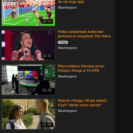
da się tego ująć
Washington
00:54
Polka zaśpiewała kolorowe
jarmarki w rosyjskim The Voice
720p
Washington
02:42
Plan rozbioru Ukrainy przez
Polskę i Rosję w TV НТВ
Washington
01:26
Piotrek i Kinga z M jak miłość
Czyli "niezły masz sprzęt"
Washington
01:56