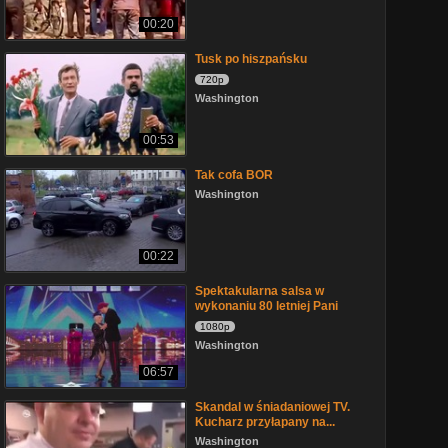
00:20
Tusk po hiszpańsku
720p
Washington
00:53
Tak cofa BOR
Washington
00:22
Spektakularna salsa w
wykonaniu 80 letniej Pani
1080p
Washington
06:57
Skandal w śniadaniowej TV.
Kucharz przyłapany na...
Washington