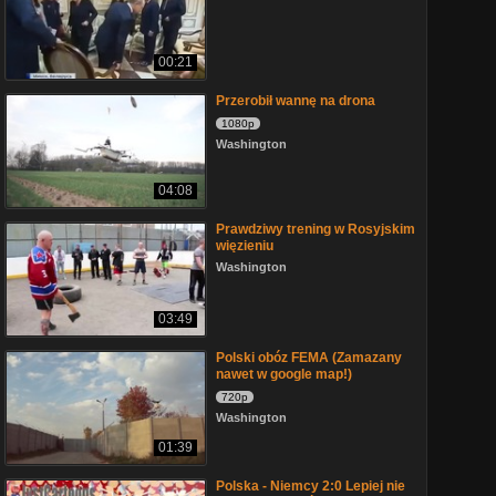
00:21
Przerobił wannę na drona
1080p
Washington
04:08
Prawdziwy trening w Rosyjskim
więzieniu
Washington
03:49
Polski obóz FEMA (Zamazany
nawet w google map!)
720p
Washington
01:39
Polska - Niemcy 2:0 Lepiej nie