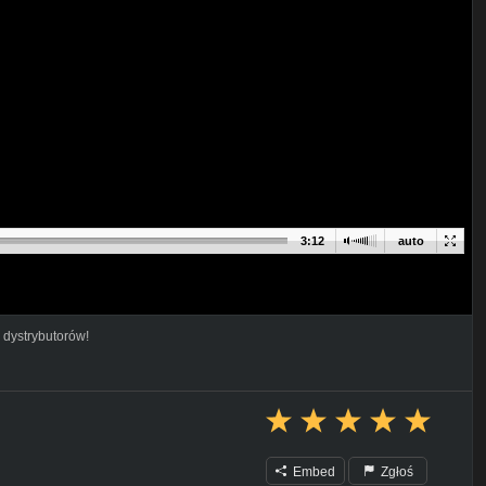
3:12
auto
 dystrybutorów!
Embed
Zgłoś