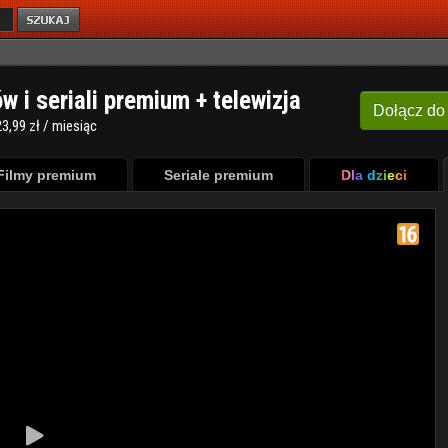
ów i seriali premium + telewizja
Dołącz
do
3,99 zł / miesiąc
Filmy premium
Seriale premium
Dla dzieci