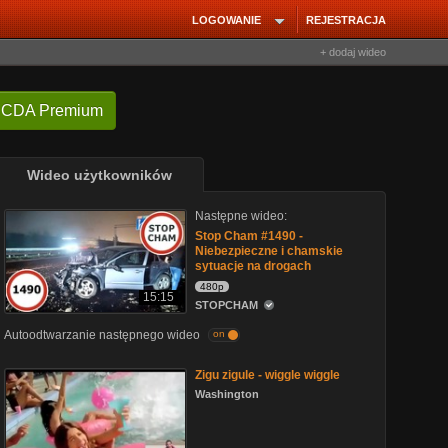
LOGOWANIE
REJESTRACJA
+ dodaj wideo
 CDA Premium
Wideo użytkowników
Następne wideo:
Stop Cham #1490 -
Niebezpieczne i chamskie
sytuacje na drogach
480p
15:15
STOPCHAM
Autoodtwarzanie następnego wideo
on
Zigu zigule - wiggle wiggle
Washington