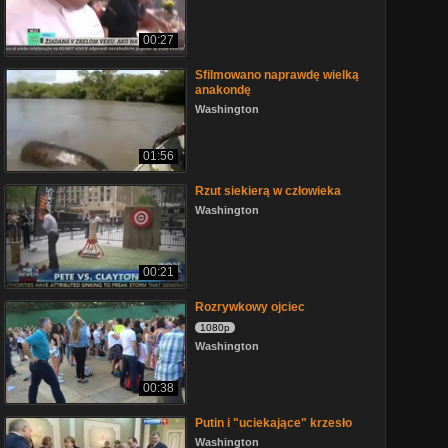
00:27
Sfilmowano naprawdę wielką
anakondę
Washington
01:56
Rzut siekierą w człowieka
Washington
00:21
Rozrywkowy ojciec
1080p
Washington
00:38
Putin i "uciekające" krzesło
Washington