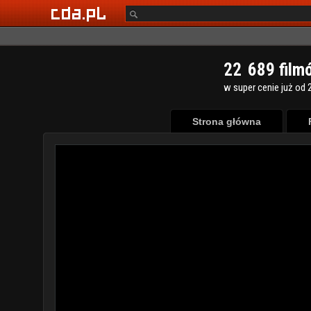
2
2
6
8
9
film
w super cenie już od 2
Strona główna