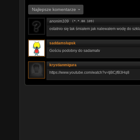
Najlepsze komentarze
anonim109
(*.*.80.109)
ostatnio się tak śmiałem jak nalewałem wodę do szkl
saddamslupsk
Gościu podobny do sadamatv
krystianmigura
https://www.youtube.com/watch?v=tjBCjfB3Hq8