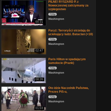
PILNE! RYSZARD P. z
Nowoczesnej zatrzymany za
szpiegostwo
720p
Washington
00:31
Paryż: Terroryści strzelają do
uciekający ludzi. Bataclan (+18)
720p
Washington
02:47
Paris Hilton w spadającym
samolocie (Prank)
720p
Washington
08:26
Oto idzie Naczelnik Państwa,
Prezes PiS-u,
720p
Washington
01:03