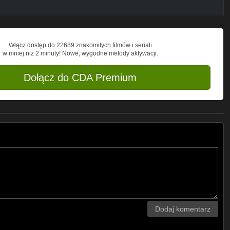
Włącz dostęp do 22689 znakomitych filmów i seriali
w mniej niż 2 minuty! Nowe, wygodne metody aktywacji.
Dołącz do CDA Premium
Dodaj komentarz