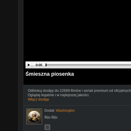
0:00
Śmieszna piosenka
Odblokuj dostęp do 22689 filmów i seriali premium od oficjalnych
Oglądaj legalnie i w najlepszej jakości.
Włącz dostęp
Dodał:
Washington
Biju Biju