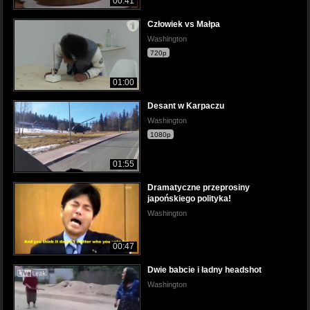
00:41
Człowiek vs Małpa
Washington
720p
01:00
Desant w Karpaczu
Washington
1080p
01:55
Dramatyczne przeprosiny
japońskiego polityka!
Washington
00:47
Dwie babcie i ładny headshot
Washington