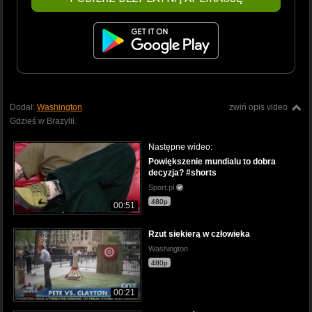
Dodał:
Washington
zwiń opis video
Gdzieś w Brazylii.
Następne wideo:
Powiększenie mundialu to dobra
decyzja? #shorts
Sport.pl
480p
00:51
Rzut siekierą w człowieka
Washington
480p
00:21