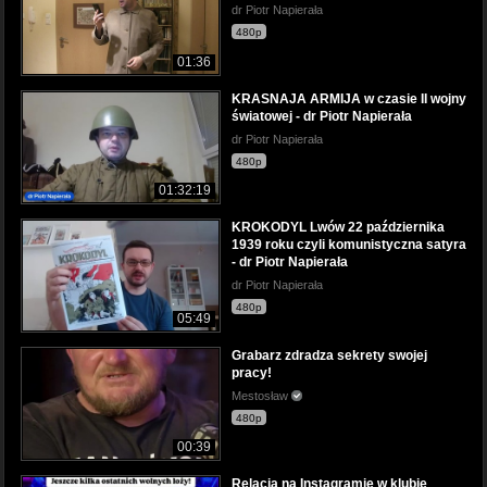
dr Piotr Napierała
480p
01:36
KRASNAJA ARMIJA w czasie II wojny
światowej - dr Piotr Napierała
dr Piotr Napierała
480p
01:32:19
KROKODYL Lwów 22 października
1939 roku czyli komunistyczna satyra
- dr Piotr Napierała
dr Piotr Napierała
480p
05:49
Grabarz zdradza sekrety swojej
pracy!
Mestosław
480p
00:39
Relacja na Instagramie w klubie