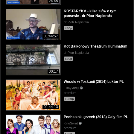
24:45
KOSTARYKA - kilka słów o tym
państwie - dr Piotr Napierała
dr Piotr Napierała
480p
01:44:57
Kot Balkonowy Theatrum Illuminatum
dr Piotr Napierała
480p
00:17
Wesele w Toskanii (2014) Lektor PL
Filmy Akcji
premium
1080p
01:44:13
Pech to nie grzech (2018) Cały film PL
KinoSwiat
premium