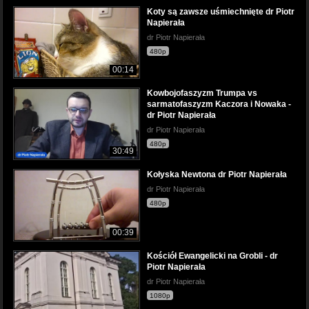
Koty są zawsze uśmiechnięte dr Piotr
Napierała
dr Piotr Napierała
480p
00:14
Kowbojofaszyzm Trumpa vs
sarmatofaszyzm Kaczora i Nowaka -
dr Piotr Napierała
dr Piotr Napierała
480p
30:49
Kołyska Newtona dr Piotr Napierała
dr Piotr Napierała
480p
00:39
Kościół Ewangelicki na Grobli - dr
Piotr Napierała
dr Piotr Napierała
1080p