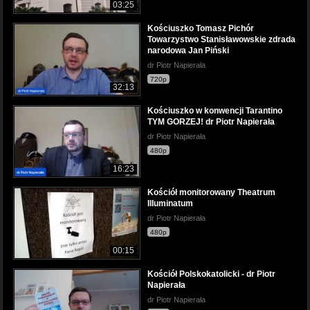
03:25
Kościuszko Tomasz Pichór
Towarzystwo Stanisławowskie zdrada
narodowa Jan Piński
dr Piotr Napierała
720p
32:13
Kościuszko w konwencji Tarantino
TYM GORZEJ! dr Piotr Napierała
dr Piotr Napierała
480p
16:23
Kościół monitorowany Theatrum
Illuminatum
dr Piotr Napierała
480p
00:15
Kościół Polskokatolicki - dr Piotr
Napierała
dr Piotr Napierała