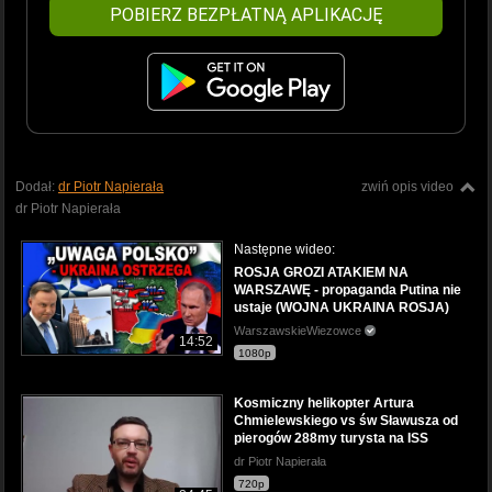
POBIERZ BEZPŁATNĄ APLIKACJĘ
Dodał:
dr Piotr Napierała
zwiń opis video
dr Piotr Napierała
Następne wideo:
ROSJA GROZI ATAKIEM NA
WARSZAWĘ - propaganda Putina nie
ustaje (WOJNA UKRAINA ROSJA)
WarszawskieWiezowce
14:52
1080p
Kosmiczny helikopter Artura
Chmielewskiego vs św Sławusza od
pierogów 288my turysta na ISS
dr Piotr Napierała
720p