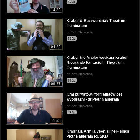
480p
14:23
Kraber & Buzzwordziak Theatrum
Illuminatum
dr Piotr Napierała
720p
04:22
Kraber the Angler wędkarz Kraber
Riogrande Fantasion - Theatrum
Illuminatum
dr Piotr Napierała
720p
09:27
Kraj purystów i formalistów bez
wyobraźni - dr Piotr Napierała
dr Piotr Napierała
480p
11:55
Krasnaja Armija vseh siljnej - sings
Piotr Napierala RUSKIJ