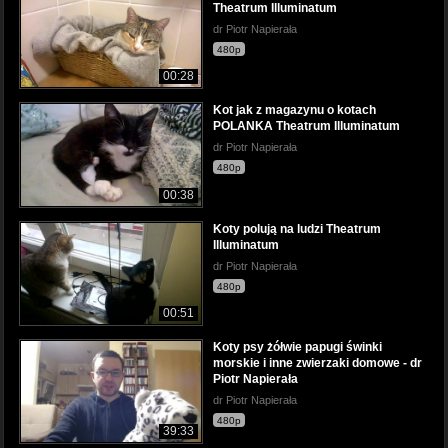
Theatrum Illuminatum
dr Piotr Napierała
480p
00:28
Kot jak z magazynu o kotach
POLANKA Theatrum Illuminatum
dr Piotr Napierała
480p
00:38
Koty polują na ludzi Theatrum
Illuminatum
dr Piotr Napierała
480p
00:51
Koty psy żółwie papugi świnki
morskie i inne zwierzaki domowe - dr
Piotr Napierała
dr Piotr Napierała
480p
39:33