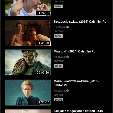
premium
1080p
01:24:57
Szczęście świata (2016) Cały film PL
KinoSwiat
premium
1080p
01:38:19
Miasto 44 (2014) Cały film PL
KinoSwiat
premium
1080p
02:06:46
Maria Skłodowska-Curie (2016)
Lektor PL
KinoSwiat
premium
1080p
01:36:07
Kot jak z magazynu o kotach LISIA