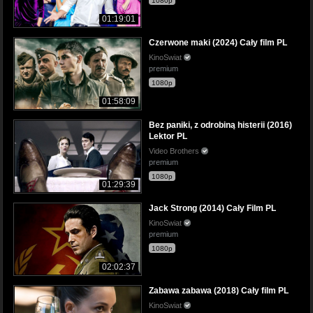
1080p
01:19:01
Czerwone maki (2024) Cały film PL
KinoSwiat
premium
1080p
01:58:09
Bez paniki, z odrobiną histerii (2016)
Lektor PL
Video Brothers
premium
1080p
01:29:39
Jack Strong (2014) Cały Film PL
KinoSwiat
premium
1080p
02:02:37
Zabawa zabawa (2018) Cały film PL
KinoSwiat