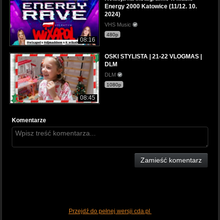
Energy 2000 Katowice (11/12. 10.
2024)
VHS Music
480p
08:16
OSKI STYLISTA | 21-22 VLOGMAS |
DLM
DLM
1080p
08:45
Komentarze
Zamieść komentarz
Przejdź do pełnej wersji cda.pl