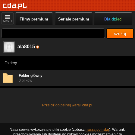
Filmy premium
Seriale premium
Dla dzieci
MENU
szukaj
ala8015
Foldery
Folder główny
0 plików
Przejdź do pełnej wersji cda.pl
Nasz serwis wykorzystuje pliki cookie (zobacz
naszą politykę
). Warunki
przechowywania lub dostępu do plików cookies możesz zmienić w