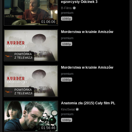
egzorcysty Odcinek 3
B-Films
premium
1080p
01:06:06
Morderstwa w krainie Amiszów
premium
1080p
POWTÓRKA
Z TELEWIZJI
Morderstwa w krainie Amiszów
premium
1080p
POWTÓRKA
Z TELEWIZJI
Anatomia zła (2015) Cały film PL
KinoSwiat
premium
1080p
01:56:46