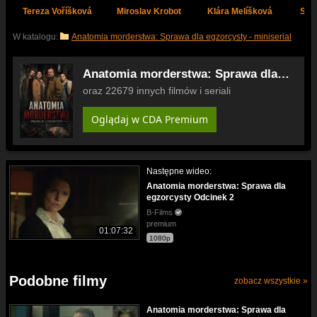
Tereza Voříšková
Miroslav Krobot
Klára Melíšková
Stan
W katalogu:
Anatomia morderstwa: Sprawa dla egzorcysty - miniserial
Anatomia morderstwa: Sprawa dla
egzorcysty Odcinek 1
oraz 22679 innych filmów i seriali
Oglądaj w CDA Premium
Następne wideo:
Anatomia morderstwa: Sprawa dla
egzorcysty Odcinek 2
B-Films
premium
01:07:32
1080p
Podobne filmy
zobacz wszystkie »
Anatomia morderstwa: Sprawa dla