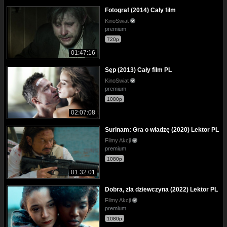
Fotograf (2014) Cały film
KinoSwiat
premium
720p
01:47:16
Sęp (2013) Cały film PL
KinoSwiat
premium
1080p
02:07:08
Surinam: Gra o władzę (2020) Lektor PL
Filmy Akcji
premium
1080p
01:32:01
Dobra, zła dziewczyna (2022) Lektor PL
Filmy Akcji
premium
1080p