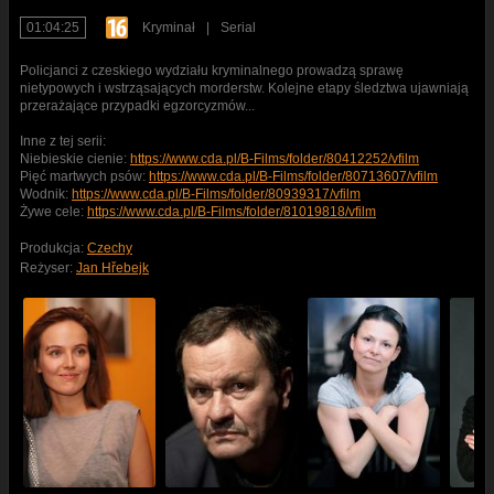
01:04:25
Kryminał
|
Serial
Policjanci z czeskiego wydziału kryminalnego prowadzą sprawę
nietypowych i wstrząsających morderstw. Kolejne etapy śledztwa ujawniają
przerażające przypadki egzorcyzmów...
Inne z tej serii:
Niebieskie cienie:
https://www.cda.pl/B-Films/folder/80412252/vfilm
Pięć martwych psów:
https://www.cda.pl/B-Films/folder/80713607/vfilm
Wodnik:
https://www.cda.pl/B-Films/folder/80939317/vfilm
Żywe cele:
https://www.cda.pl/B-Films/folder/81019818/vfilm
Produkcja:
Czechy
Reżyser:
Jan Hřebejk