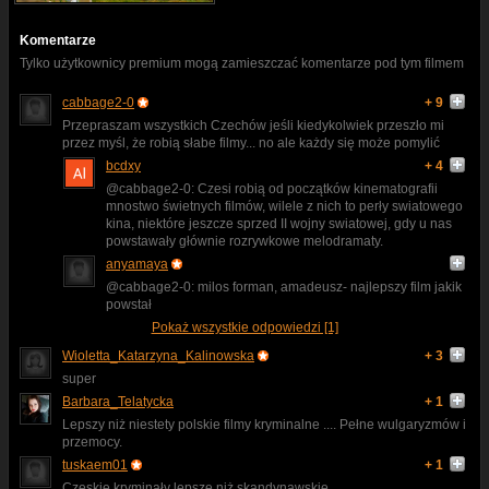
Komentarze
Tylko użytkownicy premium mogą zamieszczać komentarze pod tym filmem
cabbage2-0
+ 9
Przepraszam wszystkich Czechów jeśli kiedykolwiek przeszło mi
przez myśl, że robią słabe filmy... no ale każdy się może pomylić
bcdxy
+ 4
@cabbage2-0: Czesi robią od początków kinematografii
mnostwo świetnych filmów, wilele z nich to perły swiatowego
kina, niektóre jeszcze sprzed II wojny swiatowej, gdy u nas
powstawały głównie rozrywkowe melodramaty.
anyamaya
@cabbage2-0: milos forman, amadeusz- najlepszy film jakik
powstał
Pokaż wszystkie odpowiedzi [1]
Wioletta_Katarzyna_Kalinowska
+ 3
super
Barbara_Telatycka
+ 1
Lepszy niż niestety polskie filmy kryminalne .... Pełne wulgaryzmów i
przemocy.
tuskaem01
+ 1
Czeskie kryminały lepsze niż skandynawskie.