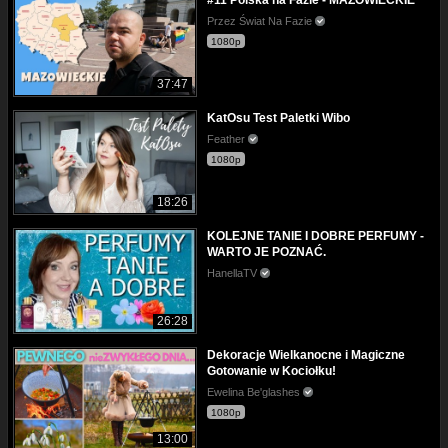
#11 Polska na Fazie - MAZOWIECKIE
Przez Świat Na Fazie
1080p
37:47
KatOsu Test Paletki Wibo
Feather
1080p
18:26
KOLEJNE TANIE I DOBRE PERFUMY -
WARTO JE POZNAĆ.
HanellaTV
26:28
Dekoracje Wielkanocne i Magiczne
Gotowanie w Kociołku!
Ewelina Be'glashes
1080p
13:00