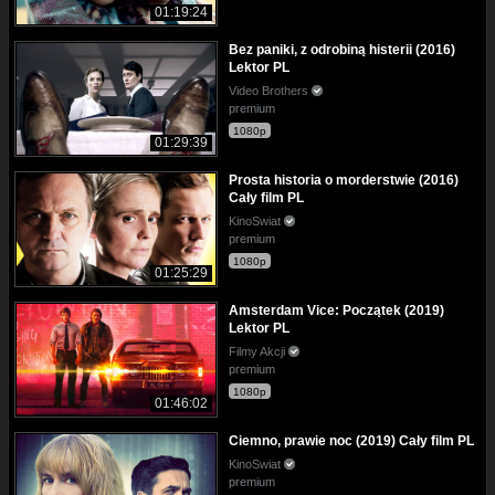
01:19:24
Bez paniki, z odrobiną histerii (2016)
Lektor PL
Video Brothers
premium
1080p
01:29:39
Prosta historia o morderstwie (2016)
Cały film PL
KinoSwiat
premium
1080p
01:25:29
Amsterdam Vice: Początek (2019)
Lektor PL
Filmy Akcji
premium
1080p
01:46:02
Ciemno, prawie noc (2019) Cały film PL
KinoSwiat
premium