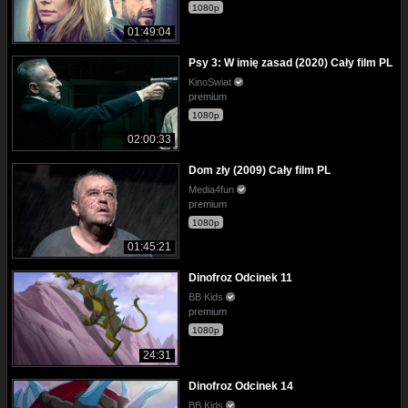
1080p
01:49:04
Psy 3: W imię zasad (2020) Cały film PL
KinoSwiat
premium
1080p
02:00:33
Dom zły (2009) Cały film PL
Media4fun
premium
1080p
01:45:21
Dinofroz Odcinek 11
BB Kids
premium
1080p
24:31
Dinofroz Odcinek 14
BB Kids