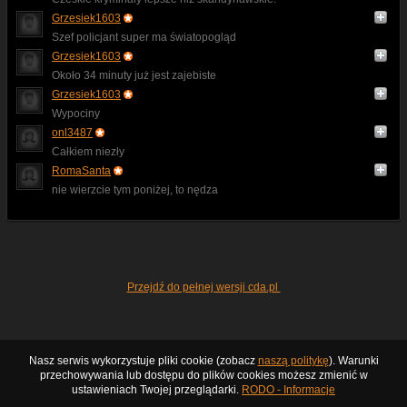
Grzesiek1603
Szef policjant super ma światopogląd
Grzesiek1603
Około 34 minuty już jest zajebiste
Grzesiek1603
Wypociny
onl3487
Całkiem niezły
RomaSanta
nie wierzcie tym poniżej, to nędza
Przejdź do pełnej wersji cda.pl
Nasz serwis wykorzystuje pliki cookie (zobacz
naszą politykę
). Warunki
przechowywania lub dostępu do plików cookies możesz zmienić w
ustawieniach Twojej przeglądarki.
RODO - Informacje