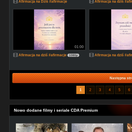
Afirmacja na Dziś #afirmacje
Afirmacja na dziś #af
01:00
Afirmacja na dziś #afirmacje
Afirmacja na dziś #af
1080p
Następna str
1
2
3
4
5
6
Nowo dodane filmy i seriale CDA Premium