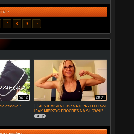
ona >
7
8
9
>
06:10
05:21
 dla dziecka?
JESTEM SILNIEJSZA NIZ PRZED CIAZA
I JAK MIERZYC PROGRES NA SILOWNI?
1080p