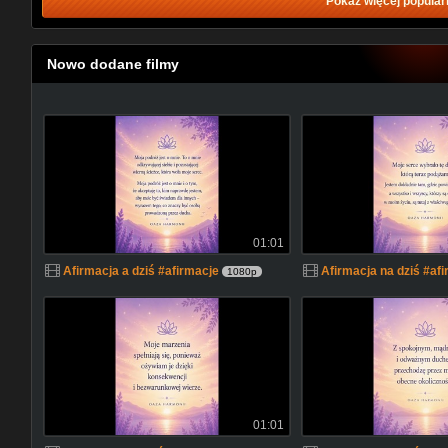
Pokaż więcej popular
Nowo dodane filmy
01:01
Afirmacja a dziś #afirmacje
Afirmacja na dziś #af
1080p
01:01