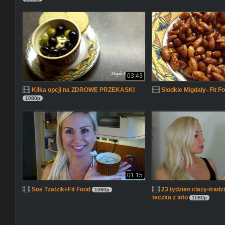
03:43
Kilka opcji na ZDROWE PRZEKASKI
Slodkie Migdaly- Fit F
1080p
01:15
Sos Tzatziki-Fit Food
23 tydzien ciazy-tradzi
1080p
teczka z info
1080p