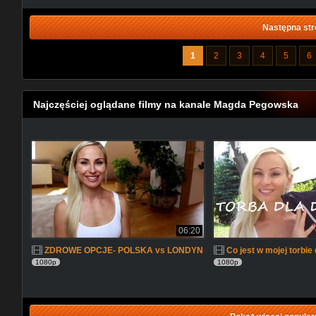
Następna str
1
2
3
4
5
6
Najczęściej oglądane filmy na kanale Magda Pegowska
06:20
ZDROWE OPCJE- POLSKA vs LONDYN
Co jest w mojej torbie
1080p
1080p