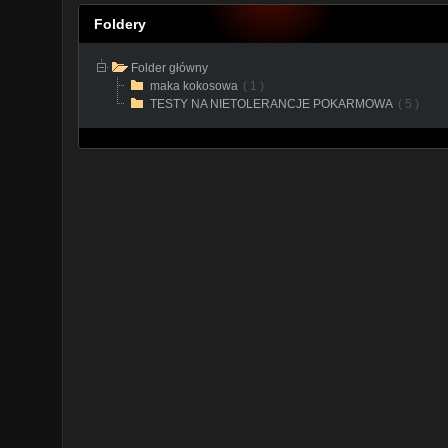
Foldery
Folder główny
maka kokosowa
( 1 )
TESTY NA NIETOLERANCJE POKARMOWA
( 5 )