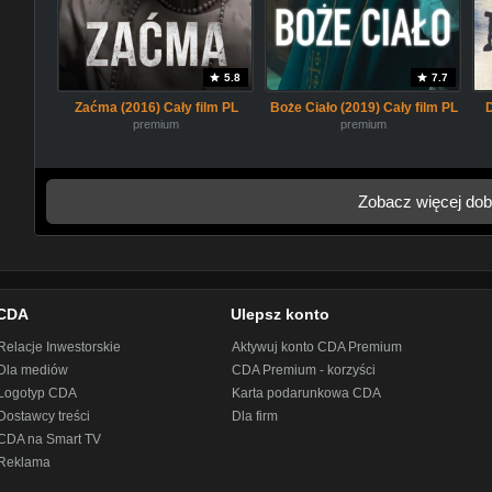
5.8
7.7
Zaćma (2016) Cały film PL
Boże Ciało (2019) Cały film PL
premium
premium
Zobacz więcej dob
CDA
Ulepsz konto
Relacje Inwestorskie
Aktywuj konto CDA Premium
Dla mediów
CDA Premium - korzyści
Logotyp CDA
Karta podarunkowa CDA
Dostawcy treści
Dla firm
CDA na Smart TV
Reklama