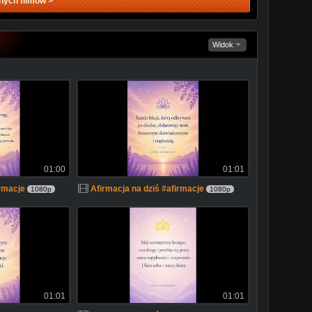
nych filmów >
Widok
01:00
01:01
irmacje
Afirmacja na dziś #afirmacje
1080p
1080p
01:01
01:01