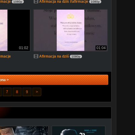
irmacje
Afirmacja na dziś #afirmacje
1080p
1080p
01:02
01:04
irmacje
Afirmacja na dziś
1080p
ona >
7
8
9
>