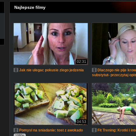
Najlepsze filmy
02:31
Jak nie ulegac pokusie zlego jedzenia
Dlaczego nie pije krow
substytut- przeczytaj opi
04:53
Pomysl na sniadanie: tost z awokado
Fit Trening: Krotki i i
1080p