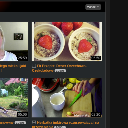
Widok
25:59
05:50
iego mleka i jaki
Fit Przepis: Deser Orzechowo-
s!
Czekoladowy
1080p
05:06
02:20
ntensywny
Herbatka imbirowa rozgrzewajaca i na
1080p
przeziebienia
1080p