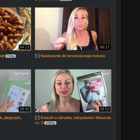
04:13
06:17
ood
Nawiazanie do wczorajszego tematu
720p
09:50
08:52
k, pieprzyki,
Ksiazki o zdrowiu, odzywianiu i fitnessie
cz. 3
1080p