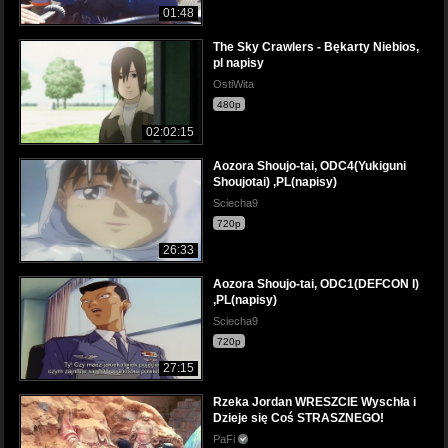
01:48
The Sky Crawlers - Bękarty Niebios,
pl napisy
OstiWita
480p
02:02:15
Aozora Shoujo-tai, ODC4(Yukiguni
Shoujotai) ,PL(napisy)
Sciecha9
720p
26:33
Aozora Shoujo-tai, ODC1(DEFCON I)
,PL(napisy)
Sciecha9
720p
27:15
Rzeka Jordan WRESZCIE Wyschła i
Dzieje się Coś STRASZNEGO!
PaFi