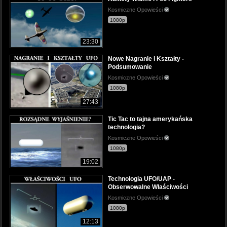
Kosmiczne Opowieści
1080p
23:30
Nowe Nagranie i Kształty -
Podsumowanie
Kosmiczne Opowieści
1080p
27:43
Tic Tac to tajna amerykańska
technologia?
Kosmiczne Opowieści
1080p
19:02
Technologia UFO/UAP -
Obserwowalne Właściwości
Kosmiczne Opowieści
1080p
12:13