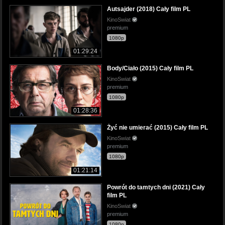
Autsajder (2018) Cały film PL
KinoSwiat
premium
1080p
01:29:24
Body/Ciało (2015) Cały film PL
KinoSwiat
premium
1080p
01:28:36
Żyć nie umierać (2015) Cały film PL
KinoSwiat
premium
1080p
01:21:14
Powrót do tamtych dni (2021) Cały
film PL
KinoSwiat
premium
1080p