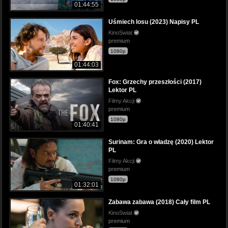
01:44:55
Uśmiech losu (2023) Napisy PL
KinoSwiat
premium
1080p
01:44:03
Fox: Grzechy przeszłości (2017)
Lektor PL
Filmy Akcji
premium
1080p
01:40:41
Surinam: Gra o władzę (2020) Lektor
PL
Filmy Akcji
premium
1080p
01:32:01
Zabawa zabawa (2018) Cały film PL
KinoSwiat
premium