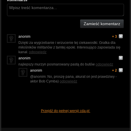
Komentarze
Zamieść komentarz
anonim
+ 3
Dzięki za wygrzebanie i wrzucenie tej ciekawostki. Gratka dla
miłośników militariów z tamtej epoki. Interesująco zapowiada się
kanał.
odpowiedz
anonim
najlepszy murzyn posmarowany pastą do butów
odpowiedz
anonim
+ 2
@anonim: No, proszę pana, akurat on jest prawdziwy -
aktor Bob Cymba)
odpowiedz
Przejdź do pełnej wersji cda.pl