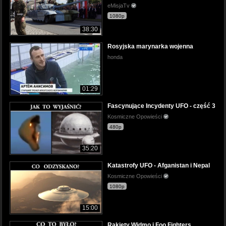
eMisjaTv
1080p
38:30
Rosyjska marynarka wojenna
honda
01:29
Fascynujące Incydenty UFO - część 3
Kosmiczne Opowieści
480p
35:20
Katastrofy UFO - Afganistan i Nepal
Kosmiczne Opowieści
1080p
15:00
Rakiety Widmo i Foo Fighters