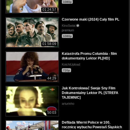
1080p
01:24:57
Czerwone maki (2024) Cały film PL
KinoSwiat
premium
1080p
01:58:09
Katastrofa Promu Columbia - film
dokumentalny Lektor PL[HD]
KoichiUpload
720p
44:29
Jak Kontrolować Swoje Sny Film
Dokumentalny Lektor PL [STREFA
TAJEMNIC]
arturinho
50:03
Defilada Wierni Polsce w 100.
rocznicę wybuchu Powstań Śląskich