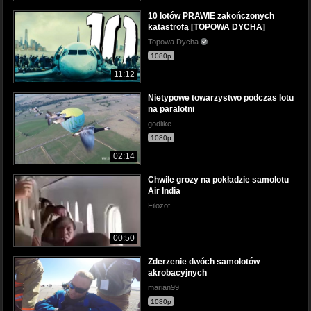
10 lotów PRAWIE zakończonych
katastrofą [TOPOWA DYCHA]
Topowa Dycha
1080p
11:12
Nietypowe towarzystwo podczas lotu
na paralotni
godlike
1080p
02:14
Chwile grozy na pokładzie samolotu
Air India
Filozof
00:50
Zderzenie dwóch samolotów
akrobacyjnych
marian99
1080p