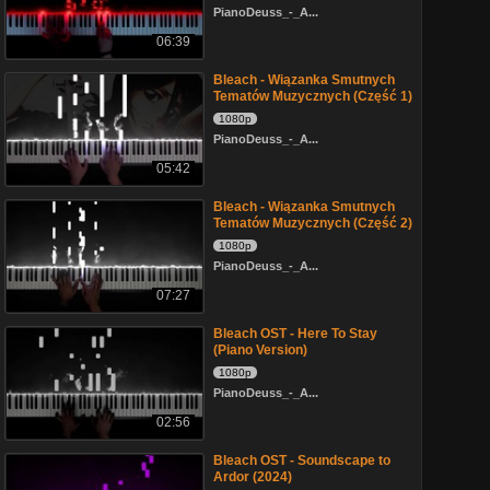
PianoDeuss_-_A...
06:39
Bleach - Wiązanka Smutnych
Tematów Muzycznych (Część 1)
1080p
PianoDeuss_-_A...
05:42
Bleach - Wiązanka Smutnych
Tematów Muzycznych (Część 2)
1080p
PianoDeuss_-_A...
07:27
Bleach OST - Here To Stay
(Piano Version)
1080p
PianoDeuss_-_A...
02:56
Bleach OST - Soundscape to
Ardor (2024)