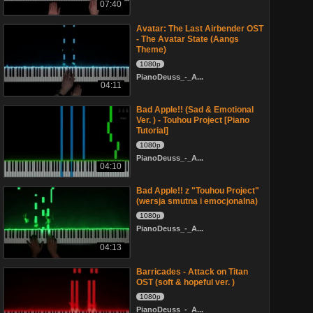
07:40
Avatar: The Last Airbender OST
- The Avatar State (Aangs
Theme)
1080p
PianoDeuss_-_A...
04:11
Bad Apple!! (Sad & Emotional
Ver. ) - Touhou Project [Piano
Tutorial]
1080p
PianoDeuss_-_A...
04:10
Bad Apple!! z "Touhou Project"
(wersja smutna i emocjonalna)
1080p
PianoDeuss_-_A...
04:13
Barricades - Attack on Titan
OST (soft & hopeful ver. )
1080p
PianoDeuss_-_A...