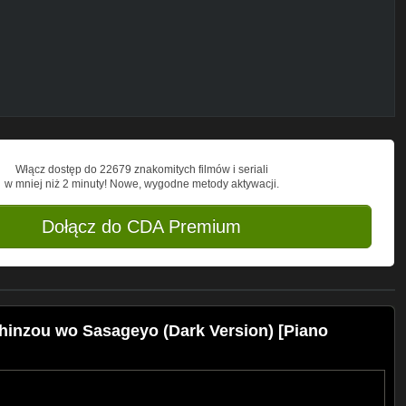
)
pnMN0218900
Włącz dostęp do 22679 znakomitych filmów i seriali
w mniej niż 2 minuty! Nowe, wygodne metody aktywacji.
 incorrect from a technical point of view.
dalisation or consult it with the teacher.
Dołącz do CDA Premium
.
Shinzou wo Sasageyo (Dark Version) [Piano