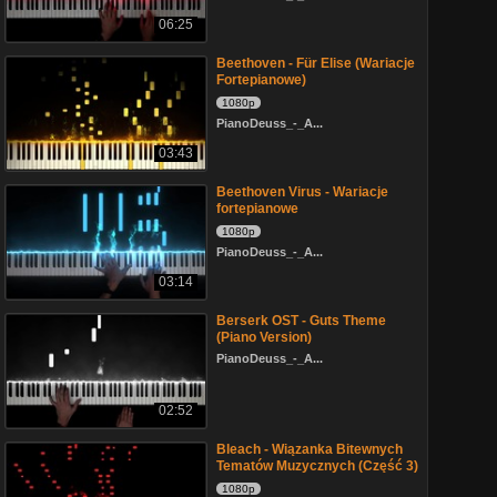
06:25
Beethoven - Für Elise (Wariacje
Fortepianowe)
1080p
PianoDeuss_-_A...
03:43
Beethoven Virus - Wariacje
fortepianowe
1080p
PianoDeuss_-_A...
03:14
Berserk OST - Guts Theme
(Piano Version)
PianoDeuss_-_A...
02:52
Bleach - Wiązanka Bitewnych
Tematów Muzycznych (Część 3)
1080p