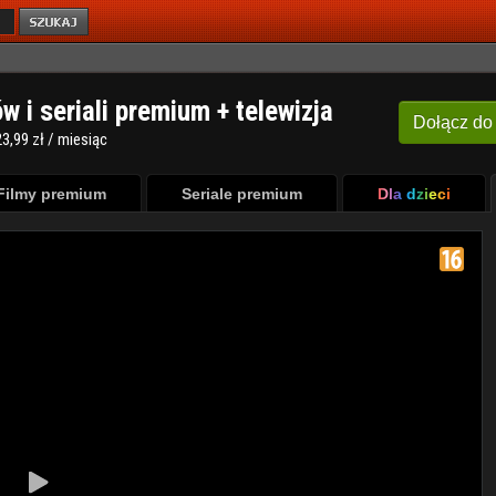
ów i seriali premium + telewizja
Dołącz
do
3,99 zł / miesiąc
Filmy premium
Seriale premium
Dla dzieci