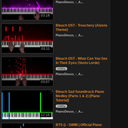
PianoDeuss_-_A...
03:18
Bleach OST - Treachery (Aizens
Theme)
PianoDeuss_-_A...
03:11
Bleach OST - What Can You See
In Their Eyes (Vasto Lorde)
1080p
PianoDeuss_-_A...
03:07
Bleach Sad Soundtrack Piano
Medley (Parts 1 & 2) [Piano
Tutorial]
1080p
PianoDeuss_-_A...
12:16
BTS () - SWIM | Official Piano