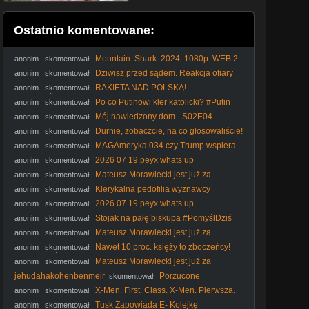
Ostatnio komentowane:
Mountain. Shark. 2024. 1080p. WEB 2
anonim
skomentował
Dziwisz przed sądem. Reakcja ofiary
anonim
skomentował
księdza I IPP
RAKIETA NAD POLSKĄ!
anonim
skomentował
PRZERAŻAJĄCA NIEKOMPETENCJA RZĄDU
Po co Putinowi kler katolicki? #Putin
anonim
skomentował
#Rosja #kler #katokomuna #polityka
Mój nawiedzony dom - S02E04 -
anonim
skomentował
Akademik, sekretny pokój
Durnie, zobaczcie, na co głosowaliście!
anonim
skomentował
#Nawrocki #Batyr #protestanci #wybory2025 #polityka
MAGAmeryka 034 czy Trump wspiera
anonim
skomentował
Rosję
2026 07 19 peyx whats up
anonim
skomentował
Mateusz Morawiecki jest już za
anonim
skomentował
kompromisem aborcyjnym
Klerykalna pedofilia wyznawcy
anonim
skomentował
molocha #kler #katolicyzm #Kościółkatolicki #katokomuna
2026 07 19 peyx whats up
anonim
skomentował
#polityka
Stojak na pałę biskupa #PomyślDziś
anonim
skomentował
odc. 2644
Mateusz Morawiecki jest już za
anonim
skomentował
kompromisem aborcyjnym
Nawet 10 proc. księży to zboczeńcy!
anonim
skomentował
#IPPTVNaŻywo #ksiądz #kler
Mateusz Morawiecki jest już za
anonim
skomentował
kompromisem aborcyjnym
jehudahakohenbenmeir
Porzucone
skomentował
konstrukcje - co się stało - szczegóły w opisie
X-Men. First. Class. X-Men. Pierwsza.
anonim
skomentował
klasa. 2011. Lektor.pl
Tusk Zapowiada E- Kolejkę
anonim
skomentował