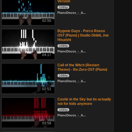
Version
1080p
PianoDeuss_-_A...
02:50
Bygone Days - Porco Rosso
OST (Piano) | Studio Ghibli, Joe
Hisaishi
1080p
PianoDeuss_-_A...
04:17
Call of the Witch (Restart
Theme) - Re:Zero OST (Piano)
1080p
PianoDeuss_-_A...
02:51
Castle in the Sky but its actually
not for kids anymore
1080p
PianoDeuss_-_A...
03:58