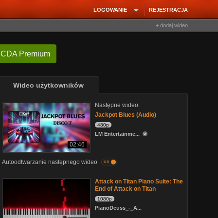
LOGOWANIE
REJESTRACJA
+ dodaj wideo
 CDA Premium
Wideo użytkowników
Następne wideo:
Jackpot Blues (Audio)
480p
LM Entertainme...
02:46
Autoodtwarzanie następnego wideo
on
Attack on Titan Piano Suite: The
End of Attack on Titan
1080p
PianoDeuss_-_A...