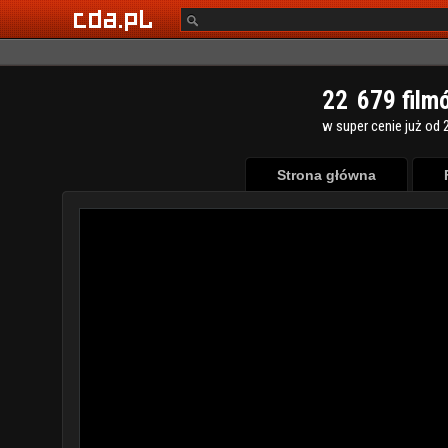
2
2
6
7
9
film
w super cenie już od 2
Strona główna