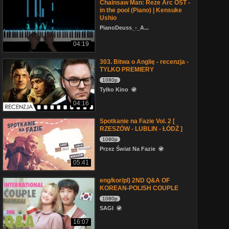
Chainsaw Man: Reze Arc OST -
in the pool (Piano) | Kensuke
Ushio
PianoDeuss_-_A...
04:19
303. Bitwa o Anglię - recenzja -
TYLKO PREMIERY
1080p
Tylko Kino
04:16
Spotkanie na Fazie Vol. 2 [
RZESZÓW - LUBLIN - ŁÓDŹ ]
1080p
Przez Świat Na Fazie
05:41
eng/kor/pl) 2ND Q&A OF
KOREAN-POLISH COUPLE
1080p
SAGI
16:07