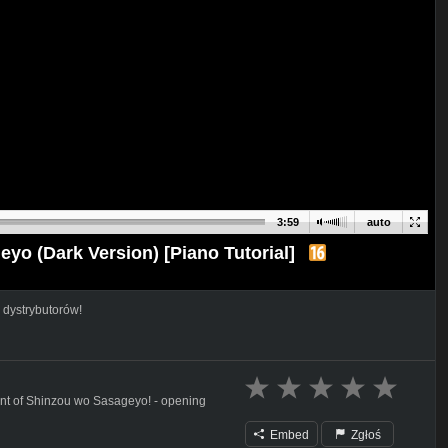
3:59
auto
yo (Dark Version) [Piano Tutorial]
 dystrybutorów!
ment of Shinzou wo Sasageyo! - opening
Embed
Zgłoś