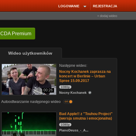
LOGOWANIE
REJESTRACJA
+ dodaj wideo
 CDA Premium
Wideo użytkowników
Następne wideo:
Nocny Kochanek zaprasza na
koncert w Berlinie – Urban
Spree 15.09.2017
1080p
00:26
Nocny Kochanek
Autoodtwarzanie następnego wideo
on
Bad Apple!! z "Touhou Project"
(wersja smutna i emocjonalna)
1080p
PianoDeuss_-_A...