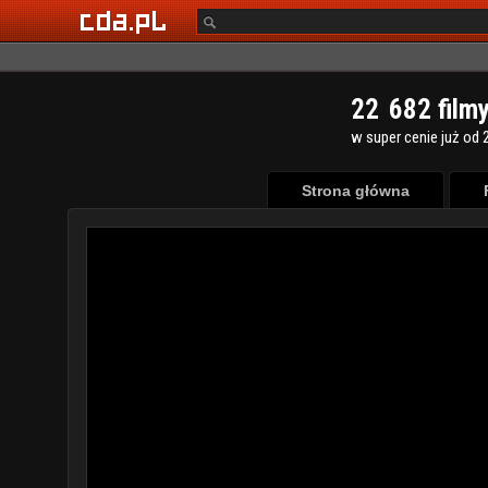
2
2
6
8
2
film
w super cenie już od 2
Strona główna