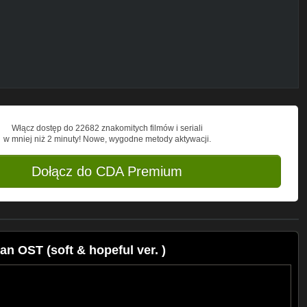
)
Włącz dostęp do 22682 znakomitych filmów i seriali
w mniej niż 2 minuty! Nowe, wygodne metody aktywacji.
Dołącz do CDA Premium
an OST (soft & hopeful ver. )
with it. Of course, credits to my channel
 ID, so If you will use them in your