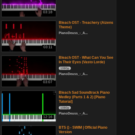
03:18
Bleach OST - Treachery (Aizens
Theme)
PianoDeuss_-_A...
03:11
Bleach OST - What Can You See
In Their Eyes (Vasto Lorde)
1080p
PianoDeuss_-_A...
03:07
Bleach Sad Soundtrack Piano
Medley (Parts 1 & 2) [Piano
Tutorial]
1080p
PianoDeuss_-_A...
12:16
BTS () - SWIM | Official Piano
Version