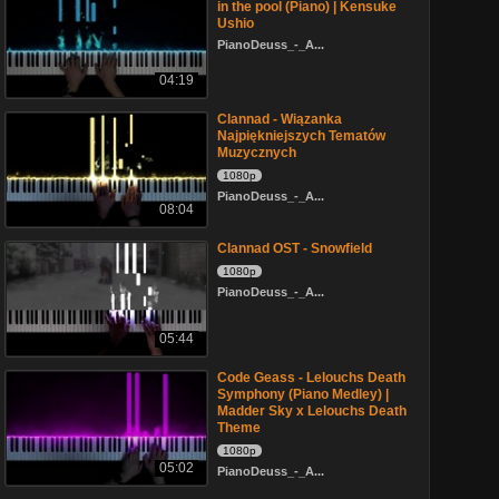
in the pool (Piano) | Kensuke
Ushio
PianoDeuss_-_A...
04:19
Clannad - Wiązanka
Najpiękniejszych Tematów
Muzycznych
1080p
PianoDeuss_-_A...
08:04
Clannad OST - Snowfield
1080p
PianoDeuss_-_A...
05:44
Code Geass - Lelouchs Death
Symphony (Piano Medley) |
Madder Sky x Lelouchs Death
Theme
1080p
05:02
PianoDeuss_-_A...