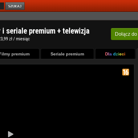
y i seriale premium + telewizja
Dołącz
do
3,99 zł / miesiąc
Filmy premium
Seriale premium
Dla dzieci