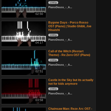
1080p
PianoDeuss_-_A...
02:50
Bygone Days - Porco Rosso
OST (Piano) | Studio Ghibli, Joe
Hisaishi
1080p
PianoDeuss_-_A...
04:17
Call of the Witch (Restart
Theme) - Re:Zero OST (Piano)
1080p
PianoDeuss_-_A...
02:51
Castle in the Sky but its actually
not for kids anymore
1080p
PianoDeuss_-_A...
03:58
Chainsaw Man: Reze Arc OST -