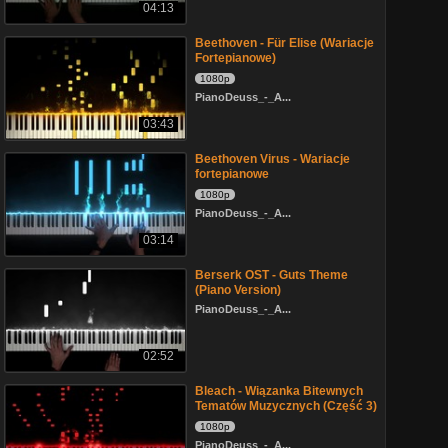
04:13
Beethoven - Für Elise (Wariacje
Fortepianowe)
1080p
PianoDeuss_-_A...
03:43
Beethoven Virus - Wariacje
fortepianowe
1080p
PianoDeuss_-_A...
03:14
Berserk OST - Guts Theme
(Piano Version)
PianoDeuss_-_A...
02:52
Bleach - Wiązanka Bitewnych
Tematów Muzycznych (Część 3)
1080p
PianoDeuss_-_A...