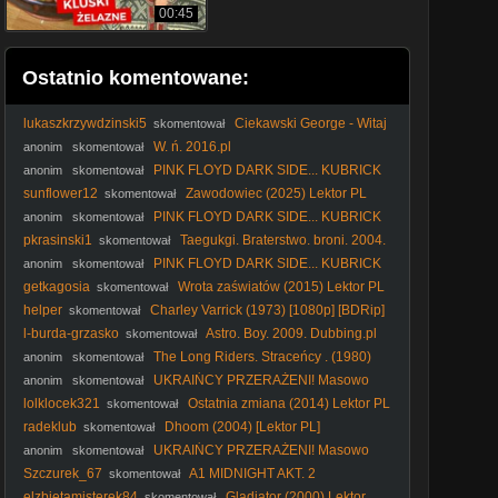
00:45
Ostatnio komentowane:
lukaszkrzywdzinski5
Ciekawski George - Witaj
skomentował
wiosno ! (2013)
W. ń. 2016.pl
anonim
skomentował
PINK FLOYD DARK SIDE... KUBRICK
anonim
skomentował
ODYSSEY ARTEMIS II PŁASKA ZIEMIA FLAT EARTH NASA
sunflower12
Zawodowiec (2025) Lektor PL
skomentował
DRUGS FOR GOIM
PINK FLOYD DARK SIDE... KUBRICK
anonim
skomentował
ODYSSEY ARTEMIS II PŁASKA ZIEMIA FLAT EARTH NASA
pkrasinski1
Taegukgi. Braterstwo. broni. 2004.
skomentował
DRUGS FOR GOIM
Lektor.pl
PINK FLOYD DARK SIDE... KUBRICK
anonim
skomentował
ODYSSEY ARTEMIS II PŁASKA ZIEMIA FLAT EARTH NASA
getkagosia
Wrota zaświatów (2015) Lektor PL
skomentował
DRUGS FOR GOIM
helper
Charley Varrick (1973) [1080p] [BDRip]
skomentował
[REMASTERED]
l-burda-grzasko
Astro. Boy. 2009. Dubbing.pl
skomentował
The Long Riders. Straceńcy . (1980)
anonim
skomentował
lektor
UKRAIŃCY PRZERAŻENI! Masowo
anonim
skomentował
PAKUJĄ WALIZKI i Uciekają z Polski [ NAGRANIA ]
lolklocek321
Ostatnia zmiana (2014) Lektor PL
skomentował
radeklub
Dhoom (2004) [Lektor PL]
skomentował
UKRAIŃCY PRZERAŻENI! Masowo
anonim
skomentował
PAKUJĄ WALIZKI i Uciekają z Polski [ NAGRANIA ]
Szczurek_67
A1 MIDNIGHT AKT. 2
skomentował
(CzarnyWróbel)
elzbietamisterek84
Gladiator (2000) Lektor
skomentował