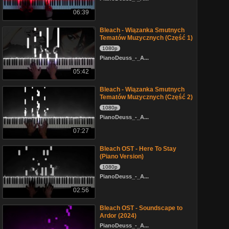
06:39
Bleach - Wiązanka Smutnych
Tematów Muzycznych (Część 1)
1080p
PianoDeuss_-_A...
05:42
Bleach - Wiązanka Smutnych
Tematów Muzycznych (Część 2)
1080p
PianoDeuss_-_A...
07:27
Bleach OST - Here To Stay
(Piano Version)
1080p
PianoDeuss_-_A...
02:56
Bleach OST - Soundscape to
Ardor (2024)
PianoDeuss_-_A...