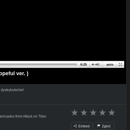
6:25
auto
peful ver. )
 dystrybutorów!
arricades from Attack on Titan.
Embed
Zgłoś