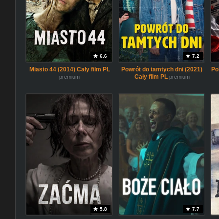
6.6
7.2
Miasto 44 (2014) Cały film PL
Powrót do tamtych dni (2021)
Po
Cały film PL
premium
premium
5.8
7.7