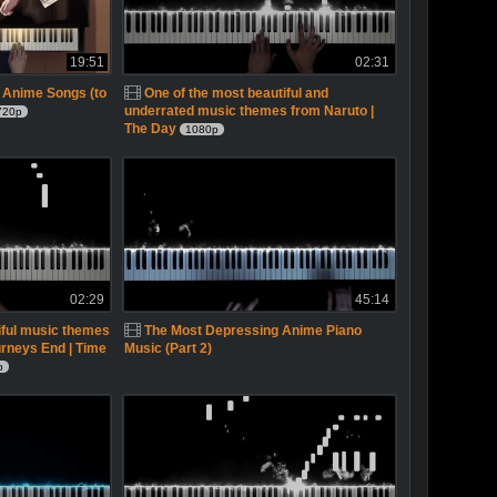
19:51
02:31
 Anime Songs (to
One of the most beautiful and
underrated music themes from Naruto |
720p
The Day
1080p
02:29
45:14
iful music themes
The Most Depressing Anime Piano
rneys End | Time
Music (Part 2)
p