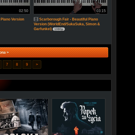
02:50
03:15
l Piano Version
Scarborough Fair - Beautiful Piano
Version (WorldEnd/SukaSuka, Simon &
Garfunkel)
1080p
ona >
7
8
9
>