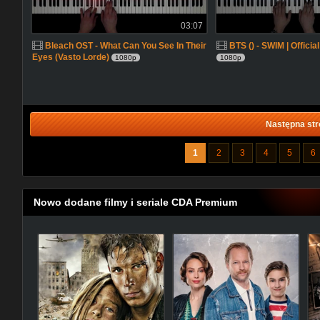
03:07
Bleach OST - What Can You See In Their
BTS () - SWIM | Officia
Eyes (Vasto Lorde)
1080p
1080p
Następna str
1
2
3
4
5
6
Nowo dodane filmy i seriale CDA Premium