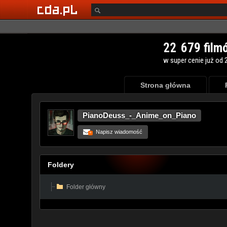
Strona główna
PianoDeuss_-_Anime_on_Piano
Napisz wiadomość
+
Foldery
Folder główny