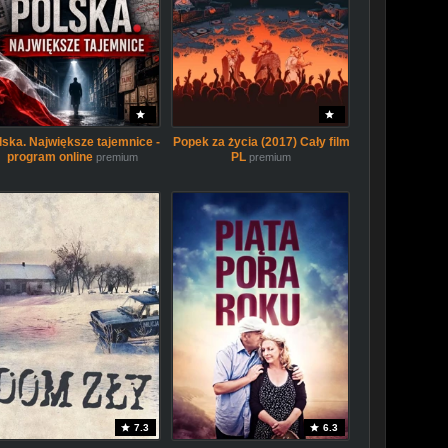
lska. Największe tajemnice -
Popek za życia (2017) Cały film
program online
PL
premium
premium
7.3
6.3