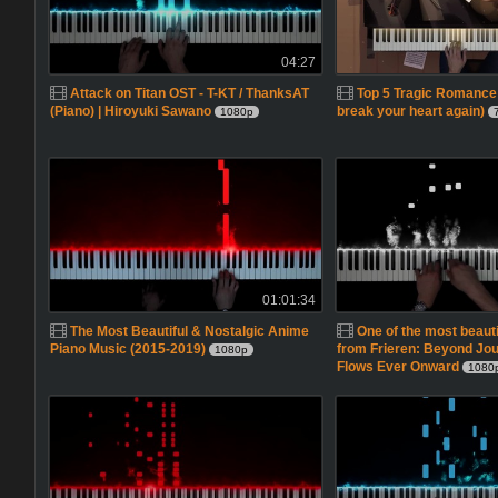
04:27
Attack on Titan OST - T-KT / ThanksAT
Top 5 Tragic Romance
(Piano) | Hiroyuki Sawano
break your heart again)
1080p
01:01:34
The Most Beautiful & Nostalgic Anime
One of the most beaut
Piano Music (2015-2019)
from Frieren: Beyond Jou
1080p
Flows Ever Onward
1080