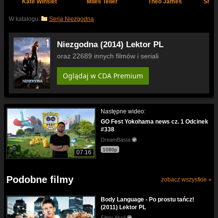
Kate Winslet
Miles Teller
Theo James
Shai
W katalogu:
Seria Niezgodna
Niezgodna (2014) Lektor PL
oraz 22689 innych filmów i seriali
Oglądaj w CDA Premium
Następne wideo:
GO Fest Yokohama news cz. 1 Odcinek
#338
DreamBasta
1080p
07:16
Podobne filmy
zobacz wszystkie »
Body Language - Po prostu tańcz!
(2011) Lektor PL
Filmy Akcji