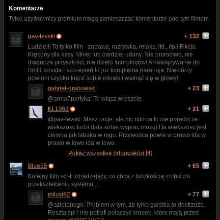
Komentarze
Tylko użytkownicy premium mogą zamieszczać komentarze pod tym filmem
pav-levski
+ 132
Ludzie!!! To tylko film - zabawa, rozrywka, relaks, itd., itp.! Fikcja.
Kręcony dla kasy. Mniej lub bardziej udany. Nie proroctwo, nie
diagnoza przyszłości, nie dzieło futurologów! A nawiązywanie do
Biblii, covida i szczepień to już kompletna paranoja. Niektórzy
powinni szybko kupić sobie młotek i walnąć się w głowę!
gabriel-grabowski
+ 23
@anna7partyka: To włącz wreszcie.
KL1963
+ 21
@pav-levski: Masz racje, ale nic nikt na to nie poradzi ze
wiekszosc ludzi dala sobie wyprac mozgi.I ta wiekszosc jest
ciemna jak tabaka w rogu. Przywodca powie w prawo ida w
prawo w lewo ida w lewo.
Pokaż wszystkie odpowiedzi [4]
Blue55
+ 65
Kolejny film sci-fi zdradzający, co chcą z ludzkością zrobić po
przekształceniu systemu ...
milusi82
+ 77
@azielonego: Problem w tym, że tylko garstka to dostrzeże.
Reszta śpi i nie potrafi połączyć kropek, które mają przed