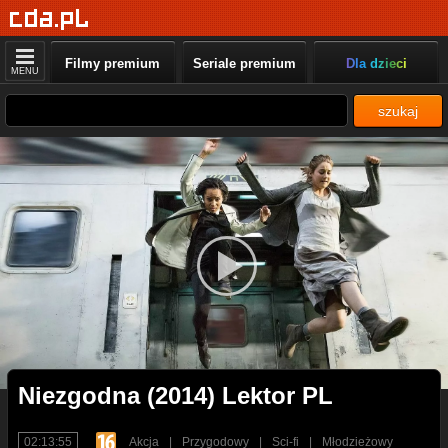
Filmy premium
Seriale premium
Dla dzieci
MENU
szukaj
Niezgodna (2014) Lektor PL
02:13:55
Akcja
|
Przygodowy
|
Sci-fi
|
Młodzieżowy