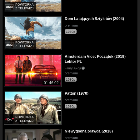
POWTÓRKA
Z TELEWIZJI
Dom Latających Sztyletów (2004)
premium
1080p
POWTÓRKA
Z TELEWIZJI
Amsterdam Vice: Początek (2019)
Lektor PL
Filmy Akcji
premium
1080p
01:46:02
Patton (1970)
premium
1080p
POWTÓRKA
Z TELEWIZJI
Niewygodna prawda (2018)
premium