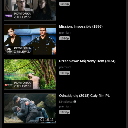
1080p
POWTÓRKA
Z TELEWIZJI
Mission: Impossible (1996)
premium
1080p
POWTÓRKA
Z TELEWIZJI
Przechlewo: Mój Nowy Dom (2024)
premium
1080p
POWTÓRKA
Z TELEWIZJI
Odnajdę cię (2018) Cały film PL
KinoSwiat
premium
1080p
01:19:11