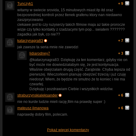
Tunczyk1
+ 9
witamy w swiecie srovida, 15 minutowych miast itp itd oraz
bezposredniej kontroli przez tlenek grafenu ktory nan niedawno
zaszprycowano
ciekawe jest to czy ruzyserzy takich filmow maja az takie prorocze
wizje czy tylko kontakty z rzadzacymi tym pop... swiatem ???????
zagadka jak byk, co nie??
katarzynagra83
+ 7
jak zawsze ta seria mnie nie zawodzi
lidiarodney7
+ 3
@katarzynagra83: Dziękuję za ten komentarz, gdyby nie on
być może nie dowiedziałabym się, że jest kontynuacja.
Właśnie obejrzałam drugą część. Zarąbiste. Chyba lepsza od
pierwszej. Wieczorkiem planuję obejrzeć trzecią i już czuję
niedosyt. Wiem, że będzie mi smutno że to koniec i nie ma
czwartej.
Dziękuję i pozdrawiam Ciebie i wszystkich widzów.
straburzynskialeksander
+ 6
nie no kurde ludzie mieli rację,film na prawdę super :)
mateusz-limanowa
+ 6
naprawdę dobry film, polecam.
Pokaż więcej komentarzy