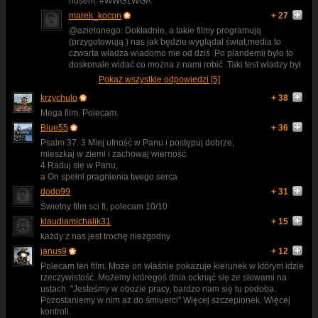
nosem. #WWG1WGA
marek_kocon
+ 27
@azielonego: Dokładnie, a takie filmy programują
(przygotowują ) nas jak będzie wyglądał świat,media to
czwarta władza wiadomo nie od dziś .Po plandemii było to
doskonale widać co można z nami robić .Taki test władzy był
Pokaż wszystkie odpowiedzi [5]
krzychulo
+ 38
Mega film. Polecam.
Blue55
+ 36
Psalm 37. 3 Miej ufność w Panu i postępuj dobrze,
mieszkaj w ziemi i zachowaj wierność.
4 Raduj się w Panu,
a On spełni pragnienia twego serca
dodo99
+ 31
Świetny film sci fi, polecam 10/10
klaudiamichalik31
+ 15
każdy z nas jest trochę niezgodny
janus9
+ 12
Polecam ten film. Może on właśnie pokazuje kierunek w którym idzie
rzeczywistość. Możemy króregoś dnia ocknąć się ze słowami na
ustach. "Jesteśmy w obozie pracy, bardzo nam się tu podoba.
Pozostaniemy w nim aż do śmiuerci" Więcej szczepionek. Więcej
kontroli.