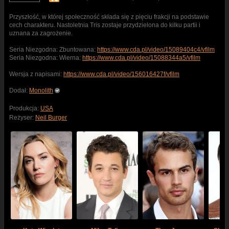
Przyszłość, w której społeczność składa się z pięciu frakcji na podstawie
cech charakteru. Nastoletnia Tris zostaje przydzielona do kilku partii i
uznana za zagrożenie.
Seria Niezgodna: Zbuntowana:
https://www.cda.pl/video/15089404c4/vfilm
Seria Niezgodna: Wierna:
https://www.cda.pl/video/15088344a5/vfilm
Wersja z napisami:
https://www.cda.pl/video/156016427f/vfilm
Dodał:
Monolith
Produkcja:
USA
Reżyser:
Neil Burger