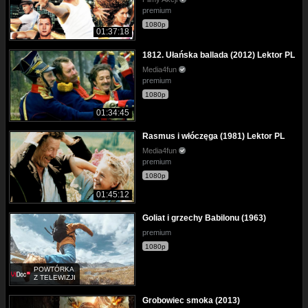
premium
1080p
01:37:18
1812. Ułańska ballada (2012) Lektor PL
Media4fun
premium
1080p
01:34:45
Rasmus i włóczęga (1981) Lektor PL
Media4fun
premium
1080p
01:45:12
Goliat i grzechy Babilonu (1963)
premium
1080p
POWTÓRKA
Z TELEWIZJI
Grobowiec smoka (2013)