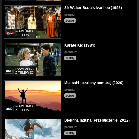
Sir Walter Scott's Ivanhoe (1952)
premium
1080p
POWTÓRKA
Z TELEWIZJI
Karate Kid (1984)
premium
1080p
POWTÓRKA
Z TELEWIZJI
Musashi - szalony samuraj (2020)
premium
1080p
POWTÓRKA
Z TELEWIZJI
Błękitna laguna: Przebudzenie (2012)
premium
1080p