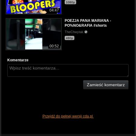
1080p
04:47
POEZJA PANA MARIANA -
PO%NO&RAFIA #shorts
TheChwytak
480p
00:52
Komentarze
Zamieść komentarz
Przejdź do pełnej wersji cda.pl