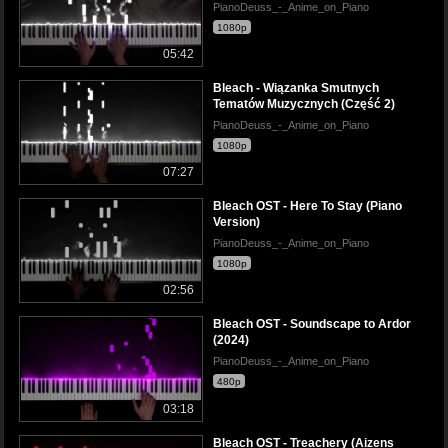
PianoDeuss_-_Anime_on_Piano
1080p
05:42
Bleach - Wiązanka Smutnych
Tematów Muzycznych (Część 2)
PianoDeuss_-_Anime_on_Piano
1080p
07:27
Bleach OST - Here To Stay (Piano
Version)
PianoDeuss_-_Anime_on_Piano
1080p
02:56
Bleach OST - Soundscape to Ardor
(2024)
PianoDeuss_-_Anime_on_Piano
480p
03:18
Bleach OST - Treachery (Aizens