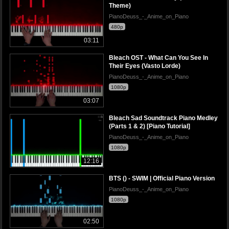
Theme)
PianoDeuss_-_Anime_on_Piano
480p
03:11
Bleach OST - What Can You See In
Their Eyes (Vasto Lorde)
PianoDeuss_-_Anime_on_Piano
1080p
03:07
Bleach Sad Soundtrack Piano Medley
(Parts 1 & 2) [Piano Tutorial]
PianoDeuss_-_Anime_on_Piano
1080p
12:16
BTS () - SWIM | Official Piano Version
PianoDeuss_-_Anime_on_Piano
1080p
02:50