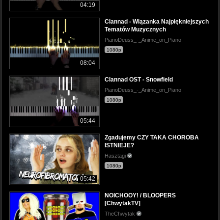
04:19
Clannad - Wiązanka Najpiękniejszych
Tematów Muzycznych
PianoDeuss_-_Anime_on_Piano
1080p
08:04
Clannad OST - Snowfield
PianoDeuss_-_Anime_on_Piano
1080p
05:44
Zgadujemy CZY TAKA CHOROBA
ISTNIEJE?
Hasztagi
1080p
05:42
NOICHOOY! / BLOOPERS
[ChwytakTV]
TheChwytak