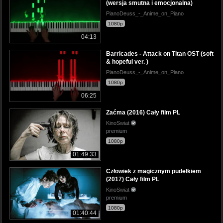
(wersja smutna i emocjonalna)
PianoDeuss_-_Anime_on_Piano
1080p
04:13
Barricades - Attack on Titan OST (soft
& hopeful ver. )
PianoDeuss_-_Anime_on_Piano
1080p
06:25
Zaćma (2016) Cały film PL
KinoSwiat
premium
1080p
01:49:33
Człowiek z magicznym pudełkiem
(2017) Cały film PL
KinoSwiat
premium
1080p
01:40:44