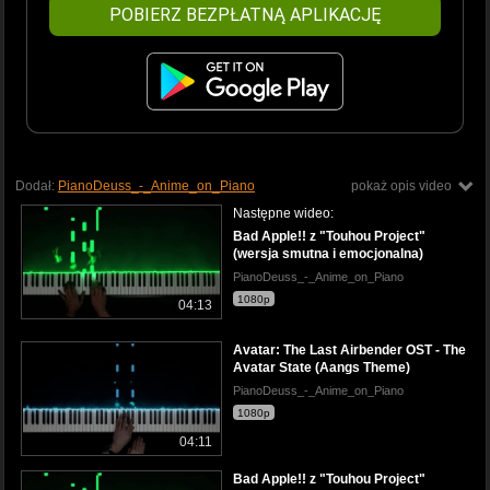
POBIERZ BEZPŁATNĄ APLIKACJĘ
Dodał:
PianoDeuss_-_Anime_on_Piano
pokaż opis video
Następne wideo:
Bad Apple!! z "Touhou Project"
(wersja smutna i emocjonalna)
PianoDeuss_-_Anime_on_Piano
1080p
04:13
Avatar: The Last Airbender OST - The
Avatar State (Aangs Theme)
PianoDeuss_-_Anime_on_Piano
1080p
04:11
Bad Apple!! z "Touhou Project"