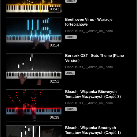
1080p
03:43
Beethoven Virus - Wariacje
fortepianowe
PianoDeuss_-_Anime_on_Piano
1080p
03:14
Berserk OST - Guts Theme (Piano
Version)
PianoDeuss_-_Anime_on_Piano
480p
02:52
Bleach - Wiązanka Bitewnych
Tematów Muzycznych (Część 3)
PianoDeuss_-_Anime_on_Piano
1080p
06:39
Bleach - Wiązanka Smutnych
Tematów Muzycznych (Część 1)