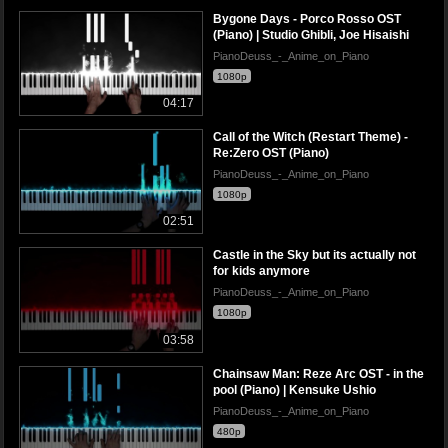
Bygone Days - Porco Rosso OST
(Piano) | Studio Ghibli, Joe Hisaishi
PianoDeuss_-_Anime_on_Piano
1080p
04:17
Call of the Witch (Restart Theme) -
Re:Zero OST (Piano)
PianoDeuss_-_Anime_on_Piano
1080p
02:51
Castle in the Sky but its actually not
for kids anymore
PianoDeuss_-_Anime_on_Piano
1080p
03:58
Chainsaw Man: Reze Arc OST - in the
pool (Piano) | Kensuke Ushio
PianoDeuss_-_Anime_on_Piano
480p