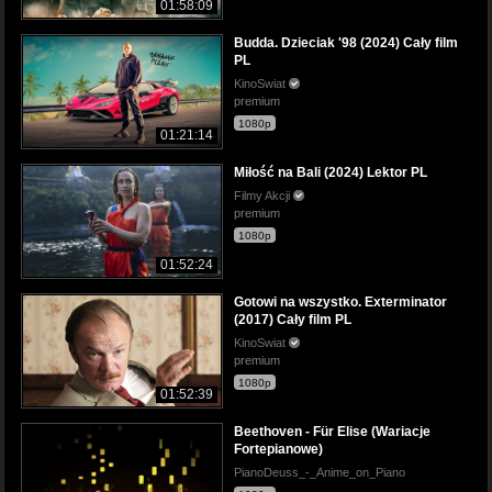
01:58:09
Budda. Dzieciak '98 (2024) Cały film
PL
KinoSwiat
premium
1080p
01:21:14
Miłość na Bali (2024) Lektor PL
Filmy Akcji
premium
1080p
01:52:24
Gotowi na wszystko. Exterminator
(2017) Cały film PL
KinoSwiat
premium
1080p
01:52:39
Beethoven - Für Elise (Wariacje
Fortepianowe)
PianoDeuss_-_Anime_on_Piano