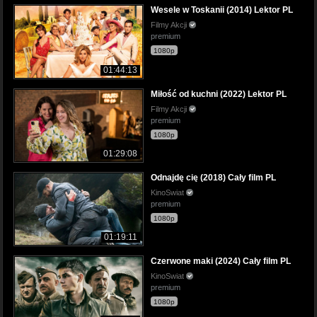
Wesele w Toskanii (2014) Lektor PL
Filmy Akcji
premium
1080p
01:44:13
Miłość od kuchni (2022) Lektor PL
Filmy Akcji
premium
1080p
01:29:08
Odnajdę cię (2018) Cały film PL
KinoSwiat
premium
1080p
01:19:11
Czerwone maki (2024) Cały film PL
KinoSwiat
premium
1080p