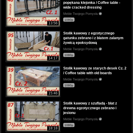
popękana klejonka / Coffee table -
wide cracked dressing
Meble Twojego Pomysłu
1080p
13:56
Stolik kawowy z egzotycznego
gatunku zebrano i z blatem zalanym
żywicą epoksydową
Meble Twojego Pomysłu
1080p
14:17
Stolik kawowy ze starych desek Cz. 2
/ Coffee table with old boards
Meble Twojego Pomysłu
1080p
15:46
Stolik kawowy z szufladą - blat z
drewna egzotycznego zebrano i
jesionu
Meble Twojego Pomysłu
1080p
18:18