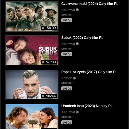
Czerwone maki (2024) Cały film PL
KinoSwiat
premium
1080p
01:58:09
Śubuk (2022) Cały film PL
KinoSwiat
premium
1080p
01:47:00
Popek za życia (2017) Cały film PL
Netlook
premium
1080p
01:06:44
Uśmiech losu (2023) Napisy PL
KinoSwiat
premium
1080p