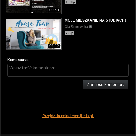
1080p
00:50
MOJE MIESZKANIE NA STUDIACH!
Ola Sidorowska
720p
08:12
Komentarze
Zamieść komentarz
Przejdź do pełnej wersji cda.pl