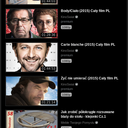
01:44:03
Body/Ciało (2015) Cały film PL
KinoSwiat
premium
1080p
01:28:36
Carte blanche (2015) Cały film PL
KinoSwiat
premium
1080p
01:44:53
Żyć nie umierać (2015) Cały film PL
KinoSwiat
premium
1080p
01:21:14
Jak zrobić półokrągłe rozsuwane
blaty do stołu - klejonki Cz.1
Meble Twojego Pomysłu