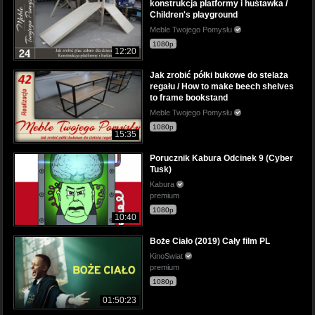
konstrukcja platformy i huśtawka /
Children's playground
Meble Twojego Pomysłu
1080p
12:20
Jak zrobić półki bukowe do stelaża
regału / How to make beech shelves
to frame bookstand
Meble Twojego Pomysłu
1080p
15:35
Porucznik Kabura Odcinek 9 (Cyber
Tusk)
Kabura
premium
1080p
10:40
Boże Ciało (2019) Cały film PL
KinoSwiat
premium
1080p
01:50:23