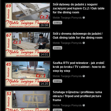
Stół dębowy do jadalni z nogami
zaciętymi pod kątem Cz.2 / Oak table
for the dining room
Meble Twojego Pomysłu
1080p
26:08
Stół z drewna dębowego do jadalni /
Oak dining table for the dining room
Meble Twojego Pomysłu
1080p
14:01
Szafka RTV pod telewizor - jak zrobić
krok po kroku / TV cabinet - how to do
step by step
Meble Twojego Pomysłu
1080p
14:20
Sztaluga trójnożna i profilowa rama
obrazu / Tripod and profiled picture
frame
Meble Twojego Pomysłu
1080p