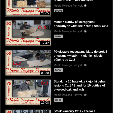
board made of oak and ash
Meble Twojego Pomysłu
1080p
22:05
Montaż blatów półokrągłych i
chowanych wkładek z ramą stołu Cz.3
Meble Twojego Pomysłu
1080p
12:42
Półokrągłe rozsuwane blaty do stołu i
chowane wkładki - klejenie i cięcie
półokręgu Cz.2
Meble Twojego Pomysłu
1080p
09:30
Stojak na 10 butelek z klejonki dębu i
jesionu Cz.1 / Stand for 10 bottles of
plywood oak and ash
Meble Twojego Pomysłu
1080p
15:08
Stolik kawowy Cz.1 - szeroka