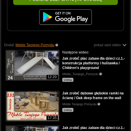
Dodał:
Meble Twojego Pomysłu
pokaż opis video
Następne wideo:
Jak zrobić plac zabaw dla dzieci cz.1.-
konstrukcja platformy i huśtawka /
Children's playground
Meble_Twojego_Pomyslu
12:20
1080p
Jak zrobić dębowe głębokie ramki na
ścianę / Oak deep frame on the wall
Meble Twojego Pomysłu
1080p
17:35
Jak zrobić plac zabaw dla dzieci cz.1.-