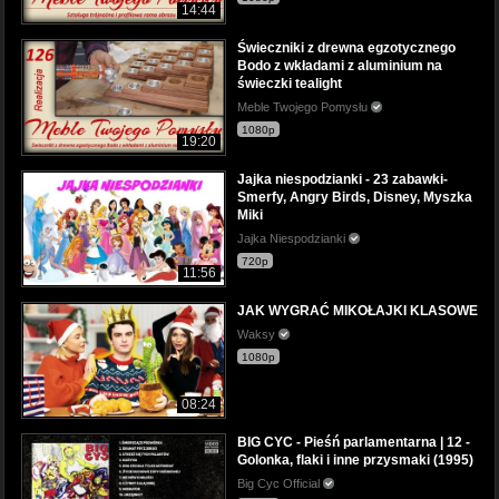
14:44
Świeczniki z drewna egzotycznego
Bodo z wkładami z aluminium na
świeczki tealight
Meble Twojego Pomysłu
1080p
19:20
Jajka niespodzianki - 23 zabawki-
Smerfy, Angry Birds, Disney, Myszka
Miki
Jajka Niespodzianki
720p
11:56
JAK WYGRAĆ MIKOŁAJKI KLASOWE
Waksy
1080p
08:24
BIG CYC - Pieśń parlamentarna | 12 -
Golonka, flaki i inne przysmaki (1995)
Big Cyc Official