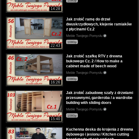
1080p
14:28
Jak zrobić ramę do drzwi
dwuskrzydłowych, klejenie ramiaków
z płycinami Cz.2
Meble Twojego Pomysłu
1080p
22:43
Jak zrobić szafkę RTV z drewna
bukowego Cz. 2 / How to make a
cabinet made of beech wood
Meble Twojego Pomysłu
1080p
16:26
Jak zrobić zabudowę szafy z drzwiami
przesuwnymi, garderoba / a wardrobe
building with sliding doors
Meble Twojego Pomysłu
1080p
15:40
Kuchenna deska do krojenia z drewna
dębowego i jesionu / Kitchen cutting