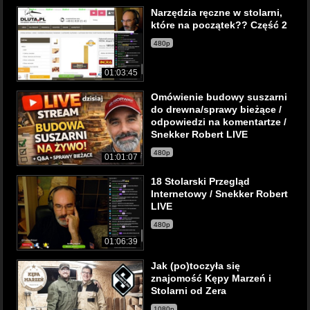
Narzędzia ręczne w stolarni,
które na początek?? Część 2
480p
01:03:45
Omówienie budowy suszarni
do drewna/sprawy bieżące /
odpowiedzi na komentartze /
Snekker Robert LIVE
480p
01:01:07
18 Stolarski Przegląd
Internetowy / Snekker Robert
LIVE
480p
01:06:39
Jak (po)toczyła się
znajomość Kępy Marzeń i
Stolarni od Zera
1080p