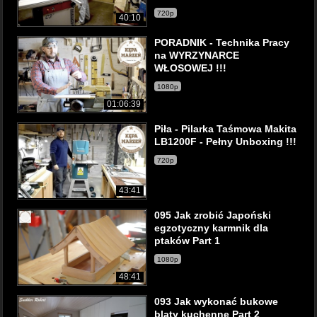
720p
40:10
PORADNIK - Technika Pracy
na WYRZYNARCE
WŁOSOWEJ !!!
1080p
01:06:39
Piła - Pilarka Taśmowa Makita
LB1200F - Pełny Unboxing !!!
720p
43:41
095 Jak zrobić Japoński
egzotyczny karmnik dla
ptaków Part 1
1080p
48:41
093 Jak wykonać bukowe
blaty kuchenne Part 2