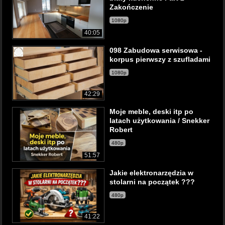
Zakończenie
1080p
40:05
098 Zabudowa serwisowa -
korpus pierwszy z szufladami
1080p
42:29
Moje meble, deski itp po
latach użytkowania / Snekker
Robert
480p
51:57
Jakie elektronarzędzia w
stolarni na początek ???
480p
41:22