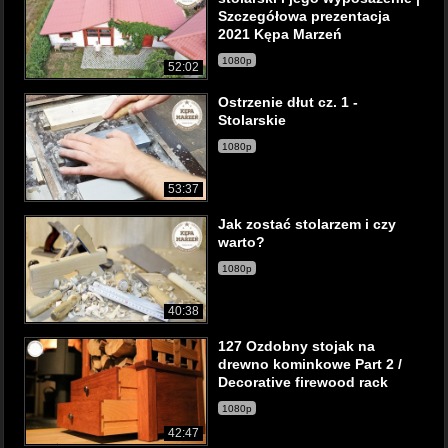
Szczegółowa prezentacja
2021 Kępa Marzeń
1080p
52:02
Ostrzenie dłut cz. 1 -
Stolarskie
1080p
53:37
Jak zostać stolarzem i czy
warto?
1080p
40:38
127 Ozdobny stojak na
drewno kominkowe Part 2 /
Decorative firewood rack
1080p
42:47