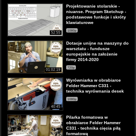
Projektowanie stolarskie -
niuanse. Program Sketchup -
podstawowe funkcje i skróty
klawiaturowe
1080p
52:55
Dotacje unijne na maszyny do
warsztatu - fundusze
europejskie na założenie
firmy 2014-2020
720p
01:02:19
Wyrówniarka w obrabiarce
Felder Hammer C331 -
technika wyrównania desek
1080p
40:45
Pilarka formatowa w
obrabiarce Felder Hammer
C331 - technika cięcia piłą
formatową