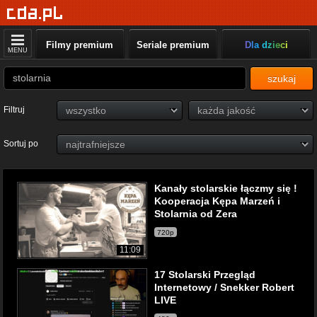
Filmy premium
Seriale premium
Dla dzieci
MENU
szukaj
Filtruj
Sortuj po
Kanały stolarskie łączmy się !
Kooperacja Kępa Marzeń i
Stolarnia od Zera
720p
11:09
17 Stolarski Przegląd
Internetowy / Snekker Robert
LIVE