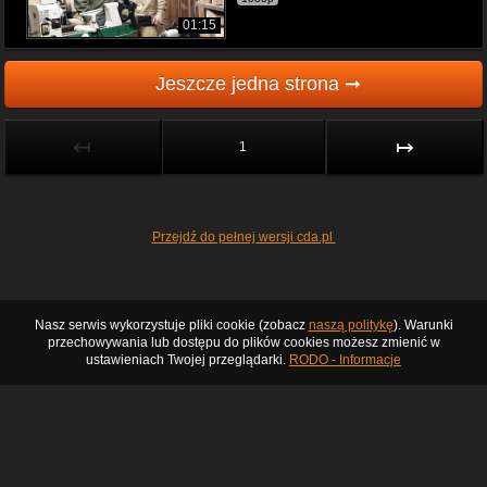
01:15
Jeszcze jedna strona ➞
↤
↦
1
Przejdź do pełnej wersji cda.pl
Nasz serwis wykorzystuje pliki cookie (zobacz
naszą politykę
). Warunki
przechowywania lub dostępu do plików cookies możesz zmienić w
ustawieniach Twojej przeglądarki.
RODO - Informacje