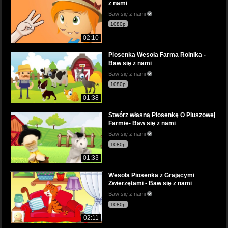
z nami
Baw się z nami
1080p
02:10
Piosenka Wesoła Farma Rolnika -
Baw się z nami
Baw się z nami
1080p
01:38
Stwórz własną Piosenkę O Pluszowej
Farmie- Baw się z nami
Baw się z nami
1080p
01:33
Wesoła Piosenka z Grającymi
Zwierzętami - Baw się z nami
Baw się z nami
1080p
02:11