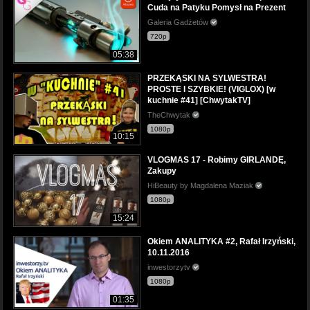
Cuda na Patyku Pomysł na Prezent
Galeria Gadżetów
720p
05:38
PRZEKĄSKI NA SYLWESTRA!
PROSTE I SZYBKIE! (VIGLOX) [w
kuchnie #41] [ChwytakTV]
TheChwytak
1080p
10:15
VLOGMAS 17 - Robimy GIRLANDĘ,
Zakupy
HiBeauty by Magdalena Maziak
1080p
15:24
Okiem ANALITYKA #2, Rafał Irzyński,
10.11.2016
inwestorzytv
1080p
01:35