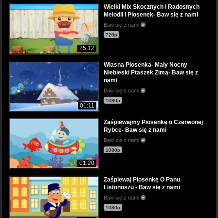
Wielki Mix Skocznych i Radosnych
Melodii i Piosenek- Baw się z nami
Baw się z nami
720p
25:12
Własna Piosenka- Mały Nocny
Niebieski Ptaszek Zimą- Baw się z
nami
Baw się z nami
1080p
01:11
Zaśpiewajmy Piosenkę o Czerwonej
Rybce- Baw się z nami
Baw się z nami
1080p
01:20
Zaśpiewaj Piosenkę O Panu
Listonoszu - Baw się z nami
Baw się z nami
1080p