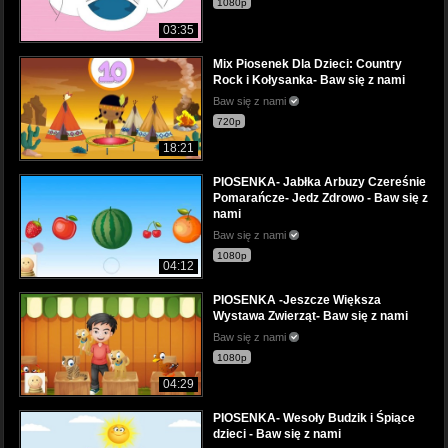
1080p
03:35
Mix Piosenek Dla Dzieci: Country
Rock i Kołysanka- Baw się z nami
Baw się z nami
720p
18:21
PIOSENKA- Jabłka Arbuzy Czereśnie
Pomarańcze- Jedz Zdrowo - Baw się z
nami
Baw się z nami
1080p
04:12
PIOSENKA -Jeszcze Większa
Wystawa Zwierząt- Baw się z nami
Baw się z nami
1080p
04:29
PIOSENKA- Wesoły Budzik i Śpiące
dzieci - Baw się z nami