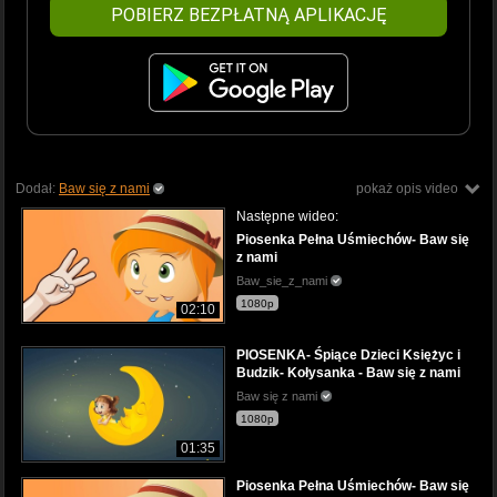
POBIERZ BEZPŁATNĄ APLIKACJĘ
Dodał:
Baw się z nami
pokaż opis video
Następne wideo:
Piosenka Pełna Uśmiechów- Baw się
z nami
Baw_sie_z_nami
1080p
02:10
PIOSENKA- Śpiące Dzieci Księżyc i
Budzik- Kołysanka - Baw się z nami
Baw się z nami
1080p
01:35
Piosenka Pełna Uśmiechów- Baw się