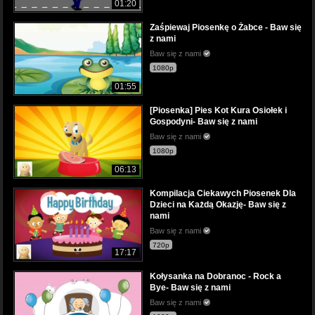
01:20
Zaśpiewaj Piosenkę o Żabce - Baw się
z nami
Baw się z nami
1080p
01:55
[Piosenka] Pies Kot Kura Osiołek i
Gospodyni- Baw się z nami
Baw się z nami
1080p
06:13
Kompilacja Ciekawych Piosenek Dla
Dzieci na Każdą Okazję- Baw się z
nami
Baw się z nami
720p
17:17
Kołysanka na Dobranoc - Rock a
Bye- Baw się z nami
Baw się z nami