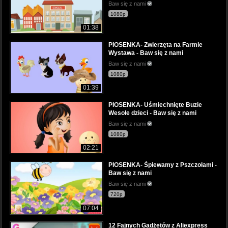
Baw się z nami
1080p
01:38
PIOSENKA- Zwierzęta na Farmie
Wystawa - Baw się z nami
Baw się z nami
1080p
01:39
PIOSENKA- Uśmiechnięte Buzie
Wesołe dzieci - Baw się z nami
Baw się z nami
1080p
02:21
PIOSENKA- Śpiewamy z Pszczołami -
Baw się z nami
Baw się z nami
720p
07:04
12 Fajnych Gadżetów z Aliexpress