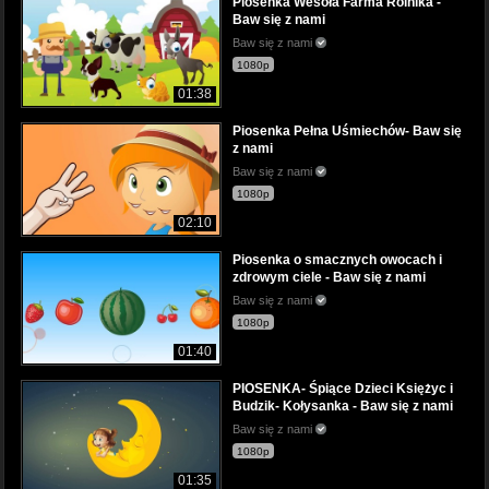
Piosenka Wesoła Farma Rolnika -
Baw się z nami
Baw się z nami
1080p
01:38
Piosenka Pełna Uśmiechów- Baw się
z nami
Baw się z nami
1080p
02:10
Piosenka o smacznych owocach i
zdrowym ciele - Baw się z nami
Baw się z nami
1080p
01:40
PIOSENKA- Śpiące Dzieci Księżyc i
Budzik- Kołysanka - Baw się z nami
Baw się z nami
1080p
01:35