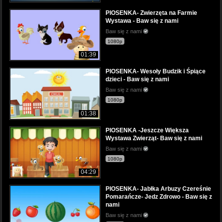
PIOSENKA- Zwierzęta na Farmie
Wystawa - Baw się z nami
Baw się z nami
1080p
01:39
PIOSENKA- Wesoły Budzik i Śpiące
dzieci - Baw się z nami
Baw się z nami
1080p
01:38
PIOSENKA -Jeszcze Większa
Wystawa Zwierząt- Baw się z nami
Baw się z nami
1080p
04:29
PIOSENKA- Jabłka Arbuzy Czereśnie
Pomarańcze- Jedz Zdrowo - Baw się z
nami
Baw się z nami