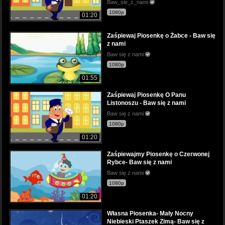
Baw_sie_z_nami
1080p
01:20
Zaśpiewaj Piosenkę o Żabce - Baw się
z nami
Baw się z nami
1080p
01:55
Zaśpiewaj Piosenkę O Panu
Listonoszu - Baw się z nami
Baw się z nami
1080p
01:20
Zaśpiewajmy Piosenkę o Czerwonej
Rybce- Baw się z nami
Baw się z nami
1080p
01:20
Własna Piosenka- Mały Nocny
Niebieski Ptaszek Zimą- Baw się z