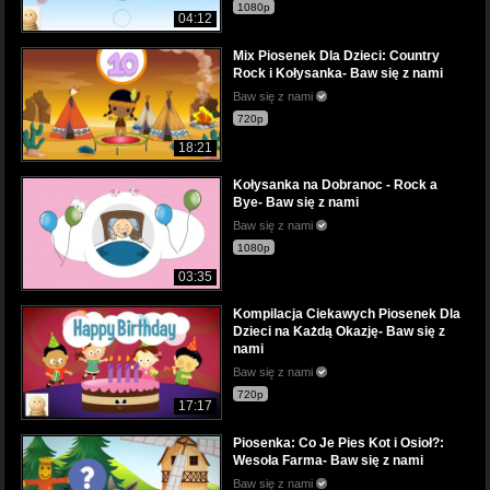
1080p
04:12
Mix Piosenek Dla Dzieci: Country
Rock i Kołysanka- Baw się z nami
Baw się z nami
720p
18:21
Kołysanka na Dobranoc - Rock a
Bye- Baw się z nami
Baw się z nami
1080p
03:35
Kompilacja Ciekawych Piosenek Dla
Dzieci na Każdą Okazję- Baw się z
nami
Baw się z nami
720p
17:17
Piosenka: Co Je Pies Kot i Osioł?:
Wesoła Farma- Baw się z nami
Baw się z nami