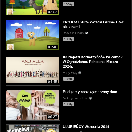
1080p
02:02
Pies Kot I Kura- Wesoła Farma- Baw
się z nami
Baw się z nami
1080p
01:46
XX Najazd Barbarzyńców na Zamek
W Ogrodzieńcu Pokolenie Miecza
2024r.
Early Way
1080p
04:45
Budujemy nasz wymarzony dom!
Maksymalny Tata
1080p
06:27
ULUBIEŃCY Września 2019