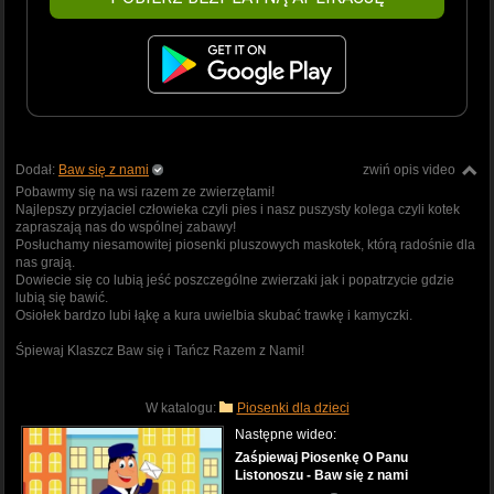
Dodał:
Baw się z nami
zwiń opis video
Pobawmy się na wsi razem ze zwierzętami!
Najlepszy przyjaciel człowieka czyli pies i nasz puszysty kolega czyli kotek
zapraszają nas do wspólnej zabawy!
Posłuchamy niesamowitej piosenki pluszowych maskotek, którą radośnie dla
nas grają.
Dowiecie się co lubią jeść poszczególne zwierzaki jak i popatrzycie gdzie
lubią się bawić.
Osiołek bardzo lubi łąkę a kura uwielbia skubać trawkę i kamyczki.
Śpiewaj Klaszcz Baw się i Tańcz Razem z Nami!
W katalogu:
Piosenki dla dzieci
Następne wideo:
Zaśpiewaj Piosenkę O Panu
Listonoszu - Baw się z nami