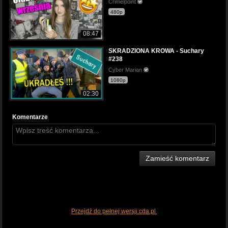
Crimelpoint
480p
08:47
SKRADZIONA KROWA - Suchary
#238
Cyber Marian
1080p
02:30
Komentarze
Zamieść komentarz
Przejdź do pełnej wersji cda.pl