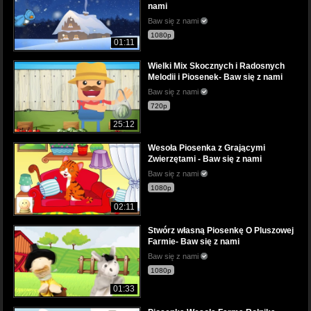
nami
Baw się z nami
1080p
01:11
Wielki Mix Skocznych i Radosnych
Melodii i Piosenek- Baw się z nami
Baw się z nami
720p
25:12
Wesoła Piosenka z Grającymi
Zwierzętami - Baw się z nami
Baw się z nami
1080p
02:11
Stwórz własną Piosenkę O Pluszowej
Farmie- Baw się z nami
Baw się z nami
1080p
01:33