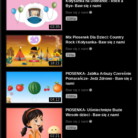
Kołysanka na Dobranoc - Rock a
Bye- Baw się z nami
Baw się z nami
1080p
03:35
Mix Piosenek Dla Dzieci: Country
Rock i Kołysanka- Baw się z nami
Baw się z nami
720p
18:21
PIOSENKA- Jabłka Arbuzy Czereśnie
Pomarańcze- Jedz Zdrowo - Baw się z
nami
Baw się z nami
1080p
04:12
PIOSENKA- Uśmiechnięte Buzie
Wesołe dzieci - Baw się z nami
Baw się z nami
1080p
02:21