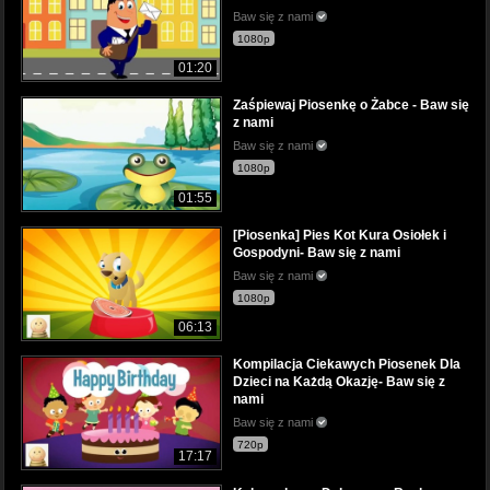
Baw się z nami
1080p
01:20
Zaśpiewaj Piosenkę o Żabce - Baw się
z nami
Baw się z nami
1080p
01:55
[Piosenka] Pies Kot Kura Osiołek i
Gospodyni- Baw się z nami
Baw się z nami
1080p
06:13
Kompilacja Ciekawych Piosenek Dla
Dzieci na Każdą Okazję- Baw się z
nami
Baw się z nami
720p
17:17