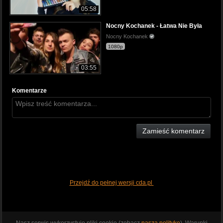
05:58
Nocny Kochanek - Łatwa Nie Była
Nocny Kochanek
1080p
03:55
Komentarze
Zamieść komentarz
Przejdź do pełnej wersji cda.pl
Nasz serwis wykorzystuje pliki cookie (zobacz
naszą politykę
). Warunki