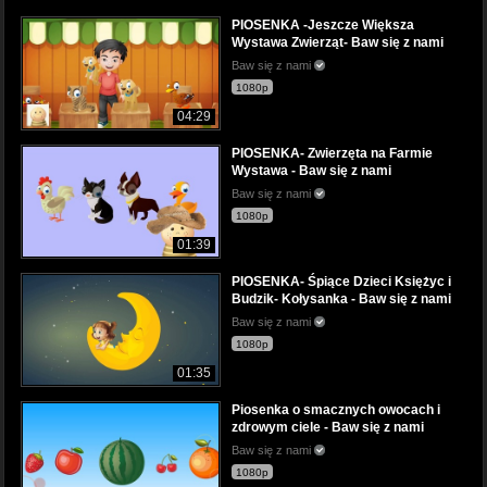
PIOSENKA -Jeszcze Większa
Wystawa Zwierząt- Baw się z nami
Baw się z nami
1080p
04:29
PIOSENKA- Zwierzęta na Farmie
Wystawa - Baw się z nami
Baw się z nami
1080p
01:39
PIOSENKA- Śpiące Dzieci Księżyc i
Budzik- Kołysanka - Baw się z nami
Baw się z nami
1080p
01:35
Piosenka o smacznych owocach i
zdrowym ciele - Baw się z nami
Baw się z nami
1080p