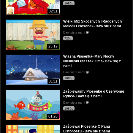
1080p
02:11
Wielki Mix Skocznych i Radosnych
Melodii i Piosenek- Baw się z nami
Baw się z nami
720p
25:12
Własna Piosenka- Mały Nocny
Niebieski Ptaszek Zimą- Baw się z
nami
Baw się z nami
1080p
01:11
Zaśpiewajmy Piosenkę o Czerwonej
Rybce- Baw się z nami
Baw się z nami
1080p
01:20
Zaśpiewaj Piosenkę O Panu
Listonoszu - Baw się z nami