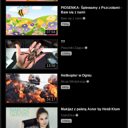
PIOSENKA- Śpiewamy z Pszczołami -
Baw się z nami
Baw się z nami
720p
07:04
??
Ptaszniki Zająca
1080p
13:50
Helikopter w Ogniu
Akcja Windykacja
480p
04:17
Makijaż z paletą Astor by Heidi Klum
GlamDiva
1080p