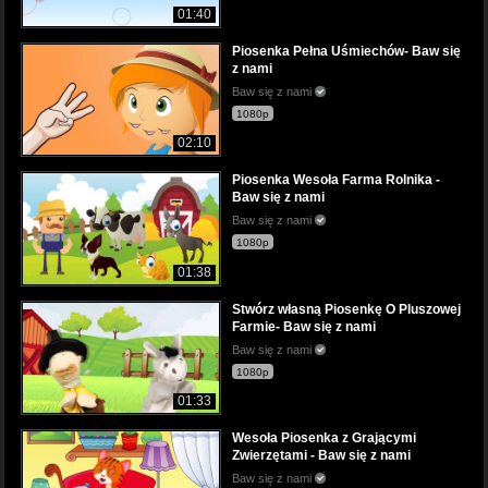
01:40
Piosenka Pełna Uśmiechów- Baw się
z nami
Baw się z nami
1080p
02:10
Piosenka Wesoła Farma Rolnika -
Baw się z nami
Baw się z nami
1080p
01:38
Stwórz własną Piosenkę O Pluszowej
Farmie- Baw się z nami
Baw się z nami
1080p
01:33
Wesoła Piosenka z Grającymi
Zwierzętami - Baw się z nami
Baw się z nami