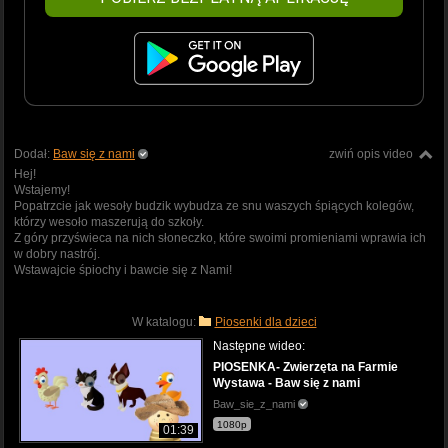
Dodał:
Baw się z nami
zwiń opis video
Hej!
Wstajemy!
Popatrzcie jak wesoły budzik wybudza ze snu waszych śpiących kolegów,
którzy wesoło maszerują do szkoły.
Z góry przyświeca na nich słoneczko, które swoimi promieniami wprawia ich
w dobry nastrój.
Wstawajcie śpiochy i bawcie się z Nami!
W katalogu:
Piosenki dla dzieci
Następne wideo:
PIOSENKA- Zwierzęta na Farmie
Wystawa - Baw się z nami
Baw_sie_z_nami
1080p
01:39