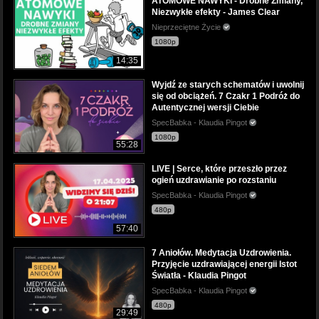
ATOMOWE NAWYKI - Drobne Zmiany,
Niezwykłe efekty - James Clear
Nieprzeciętne Życie
1080p
14:35
Wyjdź ze starych schematów i uwolnij
się od obciążeń. 7 Czakr 1 Podróż do
Autentycznej wersji Ciebie
SpecBabka - Klaudia Pingot
1080p
55:28
LIVE | Serce, które przeszło przez
ogień uzdrawianie po rozstaniu
SpecBabka - Klaudia Pingot
480p
57:40
7 Aniołów. Medytacja Uzdrowienia.
Przyjęcie uzdrawiającej energii Istot
Światła - Klaudia Pingot
SpecBabka - Klaudia Pingot
480p
29:49