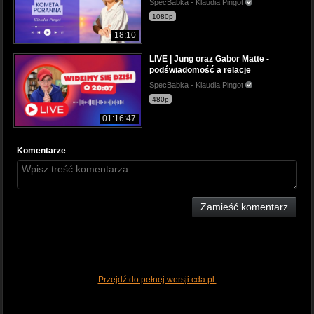
SpecBabka - Klaudia Pingot
1080p
18:10
LIVE | Jung oraz Gabor Matte -
podświadomość a relacje
SpecBabka - Klaudia Pingot
480p
01:16:47
Komentarze
Zamieść komentarz
Przejdź do pełnej wersji cda.pl