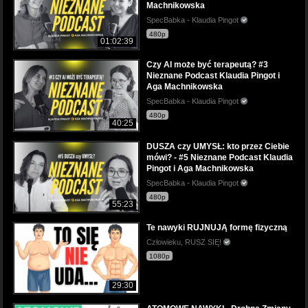
Machnikowska
SpecBabka - Klaudia Pingot
480p
01:02:39
Czy AI może być terapeutą? #3
Nieznane Podcast Klaudia Pingot i
Aga Machnikowska
SpecBabka - Klaudia Pingot
480p
40:25
DUSZA czy UMYSŁ: kto przez Ciebie
mówi? - #5 Nieznane Podcast Klaudia
Pingot i Aga Machnikowska
SpecBabka - Klaudia Pingot
480p
55:23
Te nawyki RUJNUJĄ formę fizyczną
Człowieku, RUSZ SIĘ!
1080p
29:30