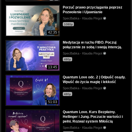
Porzuć prawo przyciągania poprzez
Pozwolenie i Ujawnianie
SpecBabka - Klaudia Pingot
1080p
42:35
Medytacja w ruchu FIBO. Poczuj
połączenie ze sobą i swoją intencją.
SpecBabka - Klaudia Pingot
480p
13:45
Quantum Love odc. 2 | Odpuść osądy.
Wpuść do życia magię i lekkość
SpecBabka - Klaudia Pingot
480p
51:03
Quantum Love. Kurs Bezpłatny.
Hellinger i Jung. Poczucie wartości i
pełni. Rozwal system Miłością
SpecBabka - Klaudia Pingot