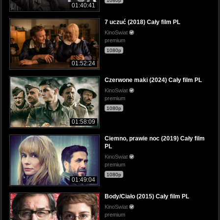
1080p
01:40:41
7 uczuć (2018) Cały film PL
KinoSwiat
premium
1080p
01:52:24
Czerwone maki (2024) Cały film PL
KinoSwiat
premium
1080p
01:58:09
Ciemno, prawie noc (2019) Cały film
PL
KinoSwiat
premium
1080p
01:49:04
Body/Ciało (2015) Cały film PL
KinoSwiat
premium