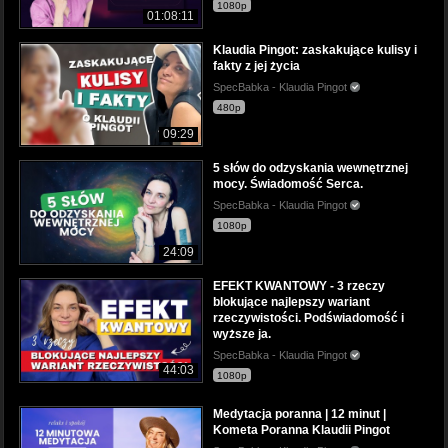
1080p
01:08:11
Klaudia Pingot: zaskakujące kulisy i
fakty z jej życia
SpecBabka - Klaudia Pingot
480p
09:29
5 słów do odzyskania wewnętrznej
mocy. Świadomość Serca.
SpecBabka - Klaudia Pingot
1080p
24:09
EFEKT KWANTOWY - 3 rzeczy
blokujące najlepszy wariant
rzeczywistości. Podświadomość i
wyższe ja.
SpecBabka - Klaudia Pingot
44:03
1080p
Medytacja poranna | 12 minut |
Kometa Poranna Klaudii Pingot