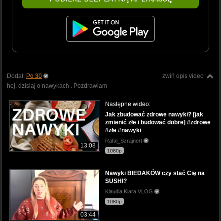
Dodał:
Po 30
zwiń opis video
hej, dzisiaj o nawykach . Pozdrawiam
Następne wideo:
Jak zbudować zdrowe nawyki? [jak
zmienić złe i budować dobre] #zdrowe
#złe #nawyki
Rafal_Szrajnert
13:08
1080p
Nawyki BIEDAKÓW czy stać Cię na
SUSHI?
Klaudia Klara VLOG
1080p
03:44