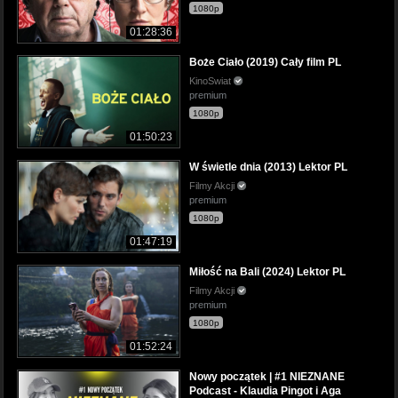
1080p
01:28:36
Boże Ciało (2019) Cały film PL
KinoSwiat
premium
1080p
01:50:23
W świetle dnia (2013) Lektor PL
Filmy Akcji
premium
1080p
01:47:19
Miłość na Bali (2024) Lektor PL
Filmy Akcji
premium
1080p
01:52:24
Nowy początek | #1 NIEZNANE
Podcast - Klaudia Pingot i Aga