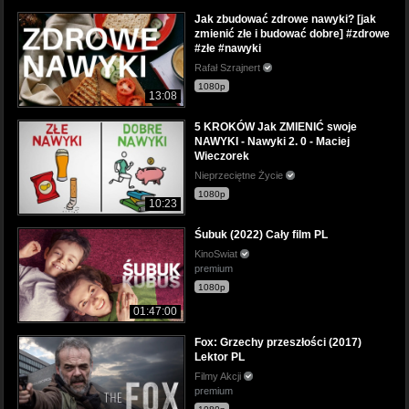
Jak zbudować zdrowe nawyki? [jak
zmienić złe i budować dobre] #zdrowe
#złe #nawyki
Rafał Szrajnert
1080p
13:08
5 KROKÓW Jak ZMIENIĆ swoje
NAWYKI - Nawyki 2. 0 - Maciej
Wieczorek
Nieprzeciętne Życie
1080p
10:23
Śubuk (2022) Cały film PL
KinoSwiat
premium
1080p
01:47:00
Fox: Grzechy przeszłości (2017)
Lektor PL
Filmy Akcji
premium