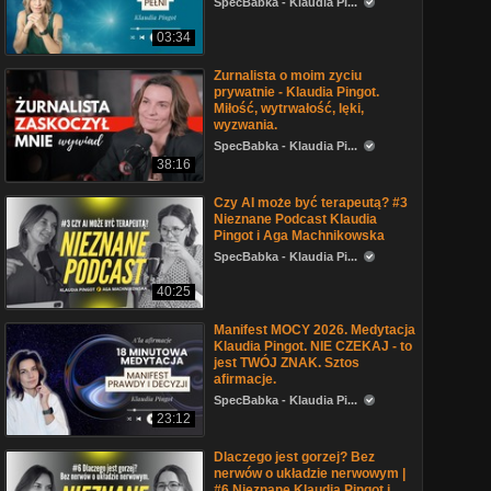
SpecBabka - Klaudia Pi...
03:34
Zurnalista o moim zyciu
prywatnie - Klaudia Pingot.
Miłość, wytrwałość, lęki,
wyzwania.
SpecBabka - Klaudia Pi...
38:16
Czy AI może być terapeutą? #3
Nieznane Podcast Klaudia
Pingot i Aga Machnikowska
SpecBabka - Klaudia Pi...
40:25
Manifest MOCY 2026. Medytacja
Klaudia Pingot. NIE CZEKAJ - to
jest TWÓJ ZNAK. Sztos
afirmacje.
SpecBabka - Klaudia Pi...
23:12
Dlaczego jest gorzej? Bez
nerwów o układzie nerwowym |
#6 Nieznane Klaudia Pingot i