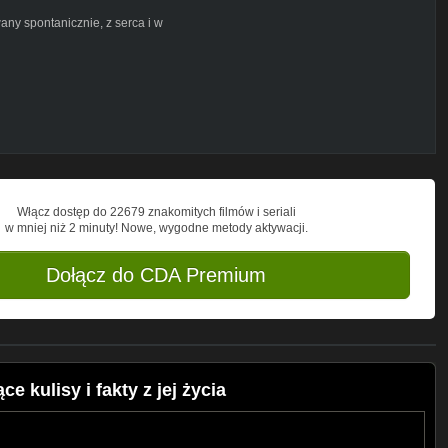
ny spontanicznie, z serca i w
odnie i dajcie się zabrać w lekką podróż
 trochę jak list miłosny z przymrużeniem
Włącz dostęp do 22679 znakomitych filmów i seriali
w mniej niż 2 minuty! Nowe, wygodne metody aktywacji.
Dołącz do CDA Premium
 kulisy i fakty z jej życia