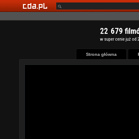
2
2
6
7
9
film
w super cenie już od 2
Strona główna