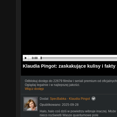
0:00
Klaudia Pingot: zaskakujące kulisy i fakty z
Odblokuj dostęp do 22679 filmów i seriali premium od oficjalnych
Oglądaj legalnie i w najlepszej jakości.
Włącz dostęp
Dodał:
SpecBabka - Klaudia Pingot
Opublikowano: 2025-09-28
Halo, halo coś dziś w powietrzu wibruje inaczej. Może t
nieco rozświetli Wasze quantumowe pole