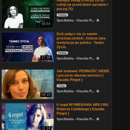
Odnajdź swoją ścieżkę życia -
cofnij się przed dzień narodzin i
poczuj TO.
1080p
SpecBabka - Klaudia Pi...
58:54
Dziś połącz się ze swoim
przeznaczeniem. Jedyna taka
medytacja po polsku - Taniec
Życia.
1080p
37:38
SpecBabka - Klaudia Pi...
Jak budować PEWNOŚĆ SIEBIE
i poczucie własnej wartości [
Klaudia Pingot ]
720p
SpecBabka - Klaudia Pi...
08:10
6 reguł WYWIERANIA WPŁYWU
Roberta Cialdiniego [ Klaudia
Pingot ]
SpecBabka - Klaudia Pi...
11:18