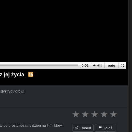
0:00
auto
 jej życia
 dystrybutorów!
o po prostu idealny dzień na film, który
Embed
Zgłoś