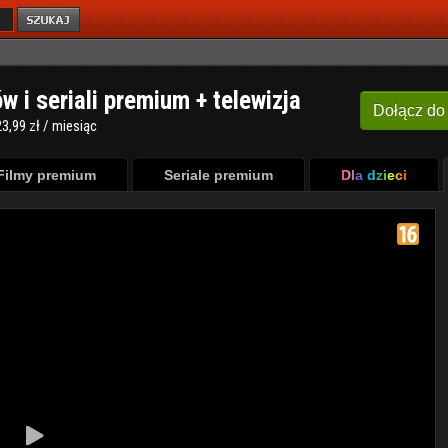
ów i seriali premium + telewizja
Dołącz
do
3,99 zł / miesiąc
Filmy premium
Seriale premium
Dla dzieci