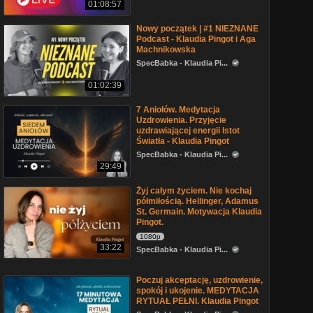
01:08:57
Nowy początek | #1 NIEZNANE
Podcast - Klaudia Pingot i Aga
Machnikowska
SpecBabka - Klaudia Pi...
01:02:39
7 Aniołów. Medytacja
Uzdrowienia. Przyjęcie
uzdrawiającej energii Istot
Światła - Klaudia Pingot
SpecBabka - Klaudia Pi...
29:49
Żyj całym życiem. Nie kochaj
półmiłością. Hellinger, Adamus
St. Germain. Motywacja Klaudia
Pingot.
1080p
33:22
SpecBabka - Klaudia Pi...
Poczuj akceptację, uzdrowienie,
spokój i ukojenie. MEDYTACJA
RYTUAŁ PEŁNI. Klaudia Pingot