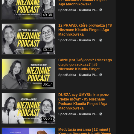
Aga Machnikowska
SpecBabka - Klaudia Pi...
49:38
12 PRAWD, które prowadzą | #8
Nieznane Klaudia Pingot i Aga
Machnikowska
SpecBabka - Klaudia Pi...
35:13
Gdzie jest Twój dom? I dlaczego
ciągle go szukasz? | #9
Nieznane Klaudia Pingot
SpecBabka - Klaudia Pi...
36:17
DUSZA czy UMYSŁ: kto przez
Ciebie mówi? - #5 Nieznane
Podcast Klaudia Pingot i Aga
Machnikowska
SpecBabka - Klaudia Pi...
55:23
Medytacja poranna | 12 minut |