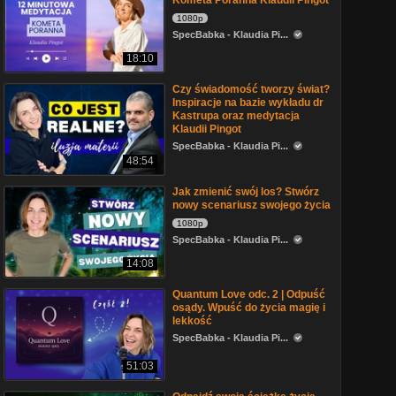
Kometa Poranna Klaudii Pingot
1080p
SpecBabka - Klaudia Pi...
18:10
Czy świadomość tworzy świat?
Inspiracje na bazie wykładu dr
Kastrupa oraz medytacja
Klaudii Pingot
SpecBabka - Klaudia Pi...
48:54
Jak zmienić swój los? Stwórz
nowy scenariusz swojego życia
1080p
SpecBabka - Klaudia Pi...
14:08
Quantum Love odc. 2 | Odpuść
osądy. Wpuść do życia magię i
lekkość
SpecBabka - Klaudia Pi...
51:03