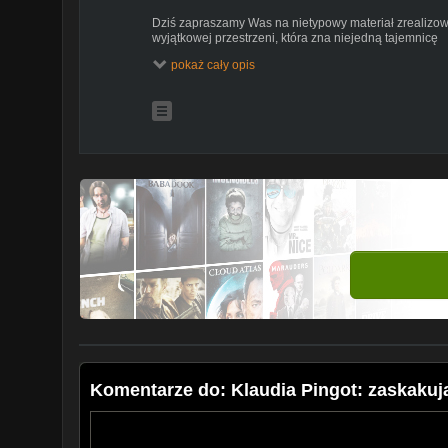
Dziś zapraszamy Was na nietypowy materiał zrealizowa
wyjątkowej przestrzeni, która zna niejedną tajemnicę
pokaż cały opis
Zróbcie sobie kawę, herbatę albo kakao, usiądźcie wyg
przez kilka (nie)znanych faktów o Klaudii
Ten film to trochę jak spotkanie przy kuchennym stole,
oka - tak, jak lubicie najbardziej.
Czy będzie coś, czego jeszcze o Klaudii nie wiecie?
Zobaczymy.
Widzimy się w filmie!
Komentarze do: Klaudia Pingot: zaskakujące