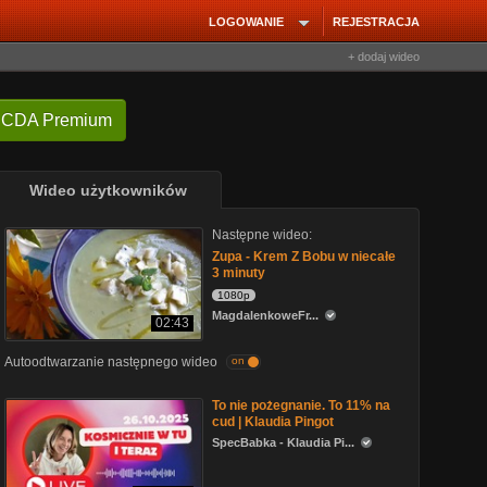
LOGOWANIE
REJESTRACJA
+ dodaj wideo
 CDA Premium
Wideo użytkowników
Następne wideo:
Zupa - Krem Z Bobu w niecałe
3 minuty
1080p
MagdalenkoweFr...
02:43
Autoodtwarzanie następnego wideo
on
To nie pożegnanie. To 11% na
cud | Klaudia Pingot
SpecBabka - Klaudia Pi...