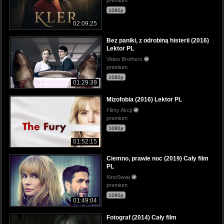
1080p
02:09:25
Bez paniki, z odrobiną histerii (2016)
Lektor PL
Video Brothers
premium
1080p
01:29:39
Mizofobia (2016) Lektor PL
Filmy Akcji
premium
1080p
01:52:15
Ciemno, prawie noc (2019) Cały film
PL
KinoSwiat
premium
1080p
01:49:04
Fotograf (2014) Cały film