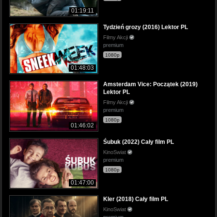
01:19:11
Tydzień grozy (2016) Lektor PL
Filmy Akcji
premium
1080p
01:48:03
Amsterdam Vice: Początek (2019)
Lektor PL
Filmy Akcji
premium
1080p
01:46:02
Śubuk (2022) Cały film PL
KinoSwiat
premium
1080p
01:47:00
Kler (2018) Cały film PL
KinoSwiat
premium