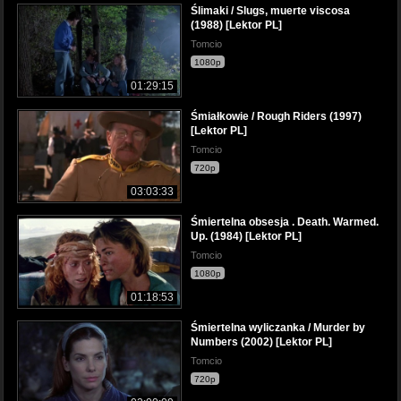
Ślimaki / Slugs, muerte viscosa
(1988) [Lektor PL]
Tomcio
1080p
01:29:15
Śmiałkowie / Rough Riders (1997)
[Lektor PL]
Tomcio
720p
03:03:33
Śmiertelna obsesja . Death. Warmed.
Up. (1984) [Lektor PL]
Tomcio
1080p
01:18:53
Śmiertelna wyliczanka / Murder by
Numbers (2002) [Lektor PL]
Tomcio
720p