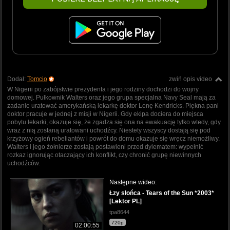
Dodał:
Tomcio
zwiń opis video
W Nigerii po zabójstwie prezydenta i jego rodziny dochodzi do wojny
domowej. Pułkownik Walters oraz jego grupa specjalna Navy Seal mają za
zadanie uratować amerykańską lekarkę doktor Lenę Kendricks. Piękna pani
doktor pracuje w jednej z misji w Nigerii. Gdy ekipa dociera do miejsca
pobytu lekarki, okazuje się, że zgadza się ona na ewakuację tylko wtedy, gdy
wraz z nią zostaną uratowani uchodźcy. Niestety wszyscy dostają się pod
krzyżowy ogień rebeliantów i powrót do domu okazuje się wręcz niemożliwy.
Walters i jego żołnierze zostają postawieni przed dylematem: wypełnić
rozkaz ignorując otaczający ich konflikt, czy chronić grupę niewinnych
uchodźców.
Następne wideo:
Łzy słońca - Tears of the Sun *2003*
[Lektor PL]
tpa8644
720p
02:00:55