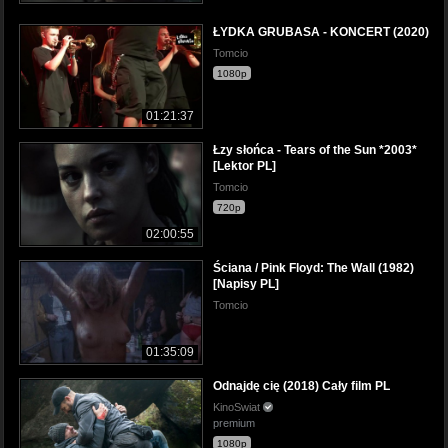
ŁYDKA GRUBASA - KONCERT (2020)
Tomcio
1080p
01:21:37
Łzy słońca - Tears of the Sun *2003*
[Lektor PL]
Tomcio
720p
02:00:55
Ściana / Pink Floyd: The Wall (1982)
[Napisy PL]
Tomcio
01:35:09
Odnajdę cię (2018) Cały film PL
KinoSwiat
premium
1080p