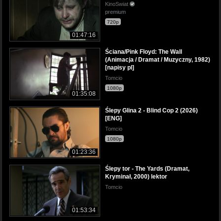
KinoSwiat
premium
720p
01:47:16
Ściana/Pink Floyd: The Wall
(Animacja / Dramat / Muzyczny, 1982)
[napisy pl]
Tomcio
1080p
01:35:08
Ślepy Glina 2 - Blind Cop 2 (2026)
[ENG]
Tomcio
1080p
01:23:36
Ślepy tor - The Yards (Dramat,
Kryminał, 2000) lektor
Tomcio
01:53:34