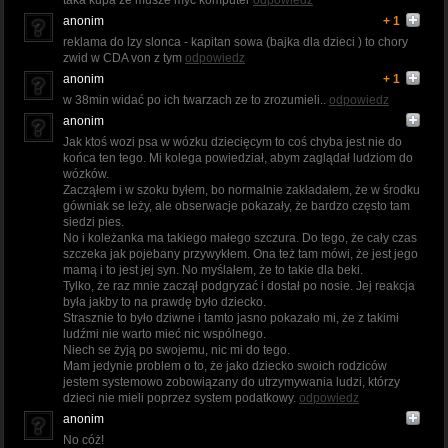
anonim
+ 1
reklama do lzy slonca - kapitan sowa (bajka dla dzieci ) to chory
zwid w CDA von z tym
odpowiedz
anonim
+ 1
w 38min widać po ich twarzach ze to zrozumieli..
odpowiedz
anonim
Jak ktoś wozi psa w wózku dziecięcym to coś chyba jest nie do
końca ten tego. Mi kolega powiedział, abym zaglądał ludziom do
wózków.
Zacząłem i w szoku byłem, bo normalnie zakładałem, że w środku
gówniak se leży, ale obserwacje pokazały, że bardzo często tam
siedzi pies.
No i koleżanka ma takiego małego szczura. Do tego, że cały czas
szczeka jak pojebany przywykłem. Ona też tam mówi, że jest jego
mamą i to jest jej syn. No myślałem, że to takie dla beki.
Tylko, że raz mnie zaczął podgryzać i dostał po nosie. Jej reakcja
była jakby to na prawdę było dziecko.
Strasznie to było dziwne i tamto jasno pokazało mi, że z takimi
ludźmi nie warto mieć nic wspólnego.
Niech se żyją po swojemu, nic mi do tego.
Mam jedynie problem o to, że jako dziecko swoich rodziców
jestem systemowo zobowiązany do utrzymywania ludzi, którzy
dzieci nie mieli poprzez system podatkowy.
odpowiedz
anonim
No cóż!