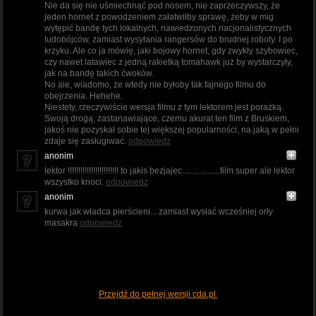
Nie da się nie uśmiechnąć pod nosem, nie zaprzeczywszy, że
jeden hornet z powodzeniem załatwiłby sprawę, żeby w mig
wytępić bandę tych lokalnych, nawiedzonych nacjonalistycznych
ludobójców, zamiast wysyłania rangersów do brudnej roboty. I po
krzyku. Ale co ja mówię, jaki bojowy hornet, gdy zwykły szybowiec,
czy nawet latawiec z jedną rakietką tomahawk już by wystarczyły,
jak na bandę takich ćwoków.
No ale, wiadomo, że wtedy nie byłoby tak fajnego filmu do
obejrzenia. Hehehe.
Niestety, rzeczywiście wersja filmu z tym lektorem jest porażką.
Swoją drogą, zastanawiające, czemu akurat ten film z Bruskiem,
jakoś nie pozyskał sobie tej większej popularności, na jaką w pełni
zdaje się zasługiwać.
odpowiedz
anonim
lektor !!!!!!!!!!!!!!!!!!!!!!!! to jakis bezjajec..................film super ale lektor
wszystko knoci.
odpowiedz
anonim
kurwa jak władca pierścieni... zamiast wysłać wcześniej orły
masakra
odpowiedz
Przejdź do pełnej wersji cda.pl