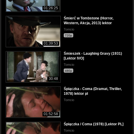
01:26:25
Śmierć w Tombstone (Horror,
Western, Akcja, 2013) lektor
Tomcio
720p
01:39:53
Śmieszek - Laughing Gravy (1931)
[Lektor IVO]
Tomcio
480p
30:48
Śpiączka - Coma (Dramat, Thriller,
1978) lektor pl
Tomcio
01:52:58
Śpiączka / Coma (1978) [Lektor PL]
Tomcio