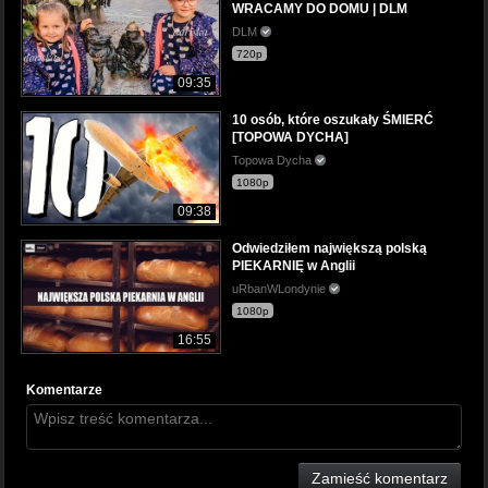
WRACAMY DO DOMU | DLM
DLM
720p
09:35
10 osób, które oszukały ŚMIERĆ
[TOPOWA DYCHA]
Topowa Dycha
1080p
09:38
Odwiedziłem największą polską
PIEKARNIĘ w Anglii
uRbanWLondynie
1080p
16:55
Komentarze
Zamieść komentarz