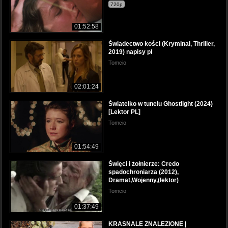
720p
01:52:58
Świadectwo kości (Kryminał, Thriller,
2019) napisy pl
Tomcio
02:01:24
Światełko w tunelu Ghostlight (2024)
[Lektor PL]
Tomcio
01:54:49
Święci i żołnierze: Credo
spadochroniarza (2012),
Dramat,Wojenny,(lektor)
Tomcio
01:37:49
KRASNALE ZNALEZIONE |