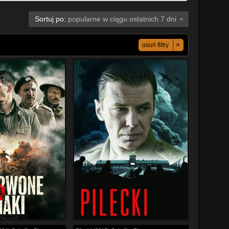
Sortuj po:
popularne w ciągu ostatnich 7 dni
×
usuń filtry