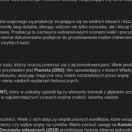
a wojennego są produkcje skupiające się na wielkich bitwach i kluc
niły bieg dziejów, oferując widzom nie tylko rozrywkę, ale i lekcję h
iatowej. Produkcja ta zachwyca widowiskowymi scenami walki i pre
niemal dokumentalne podejście do przedstawienia trudów żołnierskiego
 zwykłych ludzi.
orie ludzi, którzy muszą zmierzyć się z jej konsekwencjami. Wiele pro
m przykładem jest
Pianista (2002)
, film opowiadający o losach Wład
kaustu, ukazując tragiczne losy rodzin rozdzielonych przez wojnę.
w cieniu wielkich wydarzeń historycznych.
997)
, który w unikalny sposób łączy elementy komedii z głębokim prze
t w najciemniejszych czasach można znaleźć iskierkę nadziei.
szłości. Wiele z nich dotyczy współczesnych konfliktów, które wcią
ołnierzy czy wpływ wojny na cywilów. Warto zwrócić uwagę na
Kamdes
Dwunastu odważnych (2018)
przedstawia historię elitarnej jednost