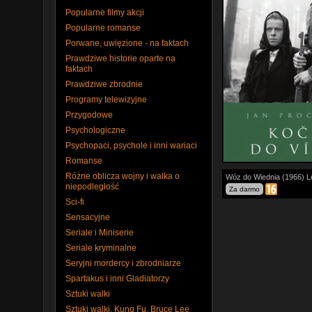
Popularne filmy akcji
Popularne romanse
Porwane, uwięzione - na faktach
Prawdziwe historie oparte na
faktach
Prawdziwe zbrodnie
Programy telewizyjne
Przygodowe
Psychologiczne
Psychopaci, psychole i inni wariaci
Romanse
Dramat, Wojenny
Różne oblicza wojny i walka o
Wóz do Wiednia (1966) L
niepodległość
Za darmo
Koniec II Wojny Św
Sci-fi
Niemieccy żołnier
Sensacyjne
egzekucji na mężu 
Seriale i Miniserie
którą wkrótce zmu
zaprzęgania koni.
(
Seriale kryminalne
Seryjni mordercy i zbrodniarze
Spartakus i inni Gladiatorzy
Sztuki walki
Sztuki walki, Kung Fu, Bruce Lee