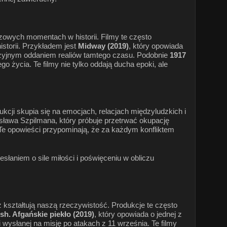
zowych momentach w historii. Filmy te często
istorii. Przykładem jest
Midway (2019)
, który opowiada
cyzyjnym oddaniem realiów tamtego czasu. Podobnie
1917
 życia. Te filmy nie tylko oddają ducha epoki, ale
dukcji skupia się na emocjach, relacjach międzyludzkich i
ysława Szpilmana, który próbuje przetrwać okupację
 Te opowieści przypominają, że za każdym konfliktem
słaniem o sile miłości i poświęceniu w obliczu
ż kształtują naszą rzeczywistość. Produkcje te często
h. Afgańskie piekło (2019)
, który opowiada o jednej z
ki wysłanej na misję po atakach z 11 września. Te filmy