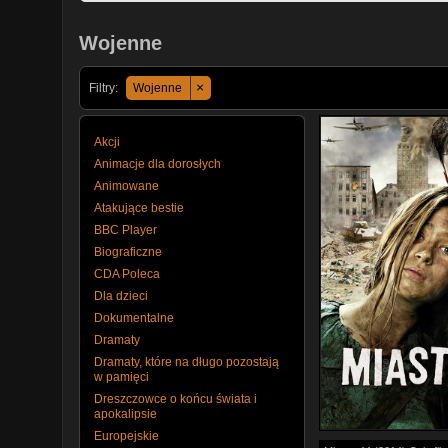
Wojenne
×
Filtry:
Wojenne
Akcji
Animacje dla dorosłych
Animowane
Atakujące bestie
BBC Player
Biograficzne
CDA Poleca
Dla dzieci
Dokumentalne
Dramaty
Dramaty, które na długo pozostają
w pamięci
Dreszczowce o końcu świata i
apokalipsie
Europejskie