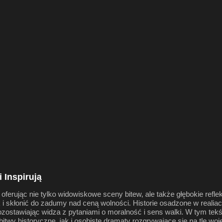
i Inspirują
oferując nie tylko widowiskowe sceny bitew, ale także głębokie refle
k i skłonić do zadumy nad ceną wolności. Historie osadzone w realia
pozostawiając widza z pytaniami o moralność i sens walki. W tym te
itwy historyczne, jak i osobiste dramaty rozgrywające się na tle woj