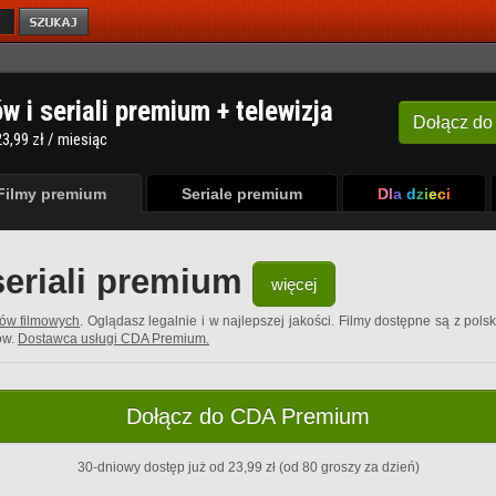
ów i seriali premium + telewizja
Dołącz
do
3,99 zł / miesiąc
Filmy premium
Seriale premium
Dla dzieci
seriali premium
więcej
rów filmowych
. Oglądasz legalnie i w najlepszej jakości. Filmy dostępne są z pols
ów.
Dostawca usługi CDA Premium.
Dołącz do CDA Premium
30-dniowy dostęp już od 23,99 zł (od 80 groszy za dzień)