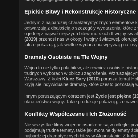
Epickie Bitwy i Rekonstrukcje Historyczne
Jednym z najbardziej charakterystycznych elementów kin
odtwarzają z dbałością o szczegóły wydarzenia, które zmie
o jednej z najważniejszych bitew morskich II wojny św
(2019)
przenosi nas w okopy I wojny światowej, oferując 
także pokazują, jak wielkie wydarzenia wpływają na losy
Dramaty Osobiste na Tle Wojny
Wojna to nie tylko pola bitew, ale również osobiste hist
trudnych wyborach w obliczu zagrożenia. Wzruszający
Warszawy. Z kolei
Klucz Sary (2010)
porusza temat Holo
kryją się indywidualne dramaty, które często pozostają 
Innym poruszającym obrazem jest
Życie jest piękne (1
okrucieństwa wojny. Takie produkcje pokazują, że nawe
Konflikty Współczesne i Ich Złożoność
Nie wszystkie filmy wojenne osadzone są w odległej prze
podejmują trudne tematy, takie jak moralne dylematy ż
najbardziej dramatycznych bitew w Afganistanie. Z kolei