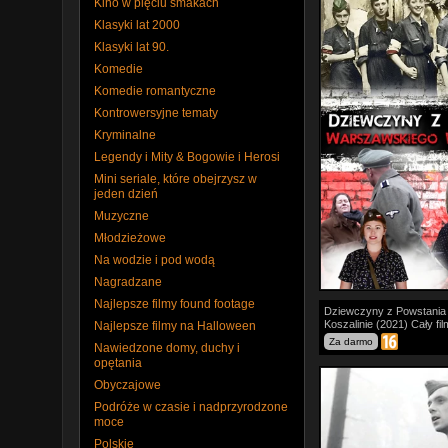
Kino w pięciu smakach
Światowej.
Klasyki lat 2000
Klasyki lat 90.
Jest rok 1945.
(...)
Komedie
Komedie romantyczne
Kontrowersyjne tematy
Kryminalne
Legendy i Mity & Bogowie i Herosi
Mini seriale, które obejrzysz w
jeden dzień
Muzyczne
Młodzieżowe
Na wodzie i pod wodą
Nagradzane
Najlepsze filmy found footage
Dokumentalny, Wo
Dziewczyny z Powstania
Polskie
Koszalinie (2021) Cały fi
Najlepsze filmy na Halloween
Za darmo
Nawiedzone domy, duchy i
Fabularyzowany 
opętania
przedstawiający hi
Obyczajowe
uczestniczek Pows
Podróże w czasie i nadprzyrodzone
Warszawskiego, któ
moce
1944 r. Niemcy prz
Koszalina.
(...)
Polskie