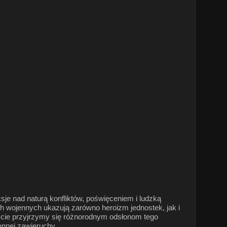
ksje nad naturą konfliktów, poświęceniem i ludzką
ch wojennych ukazują zarówno heroizm jednostek, jak i
kście przyjrzymy się różnorodnym odsłonom tego
ennej zawieruchy.