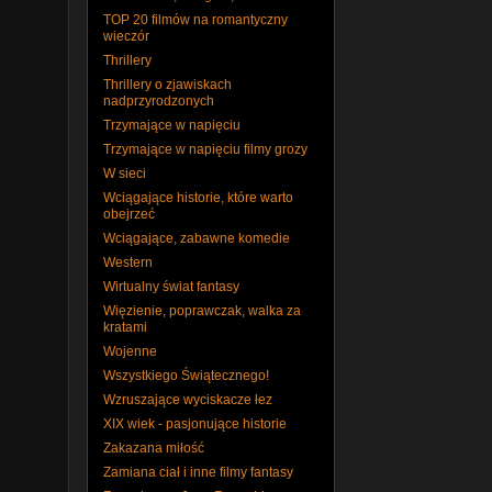
TOP 20 filmów na romantyczny
wieczór
Thrillery
Thrillery o zjawiskach
nadprzyrodzonych
Trzymające w napięciu
Trzymające w napięciu filmy grozy
W sieci
Wciągające historie, które warto
obejrzeć
Wciągające, zabawne komedie
Western
Wirtualny świat fantasy
Więzienie, poprawczak, walka za
kratami
Wojenne
Wszystkiego Świątecznego!
Wzruszające wyciskacze łez
XIX wiek - pasjonujące historie
Zakazana miłość
Zamiana ciał i inne filmy fantasy