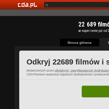
2
2
6
8
9
film
w super cenie już od 2
Strona główna
Odkryj 22689 filmów i 
dostarczonych przez
oficjalnych, zweryfikowanych dystrybuto
CDA Premium wspierasz legalnych dystrybutorów i producent