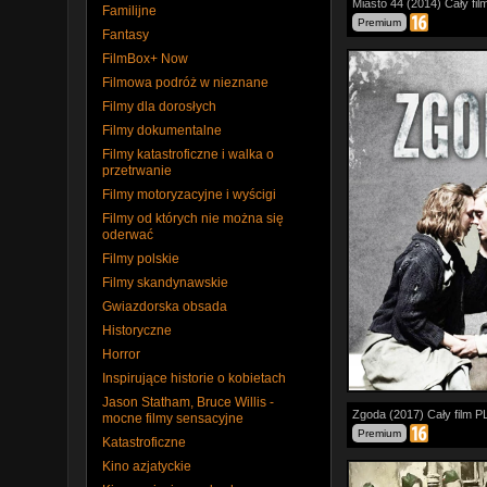
Dramat, Wojenny, 
Miasto 44 (2014) Cały fil
Familijne
Poleca
Premium
Fantasy
Przejmująca, wzru
FilmBox+ Now
zarazem brutalnie
Filmowa podróż w nieznane
historia!
Filmy dla dorosłych
Warszawa, rok 19
Filmy dokumentalne
Filmy katastroficzne i walka o
przetrwanie
Filmy motoryzacyjne i wyścigi
Filmy od których nie można się
oderwać
Filmy polskie
Filmy skandynawskie
Gwiazdorska obsada
Historyczne
Horror
Inspirujące historie o kobietach
Jason Statham, Bruce Willis -
Dramat, Wojenny, 
Zgoda (2017) Cały film P
mocne filmy sensacyjne
Premium
Katastroficzne
Poruszająca histor
rozgrywająca się 
Kino azjatyckie
czasach schyłku I