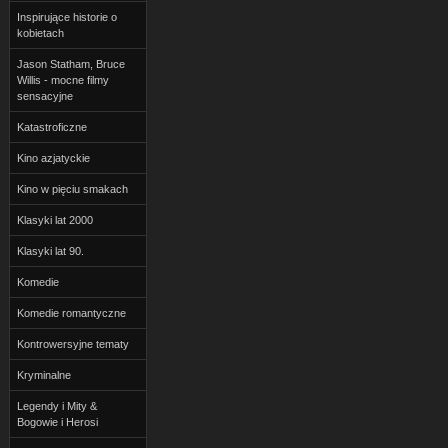
Inspirujące historie o
kobietach
Jason Statham, Bruce
Willis - mocne filmy
sensacyjne
Katastroficzne
Kino azjatyckie
Kino w pięciu smakach
Klasyki lat 2000
Klasyki lat 90.
Komedie
Komedie romantyczne
Kontrowersyjne tematy
Kryminalne
Legendy i Mity &
Bogowie i Herosi