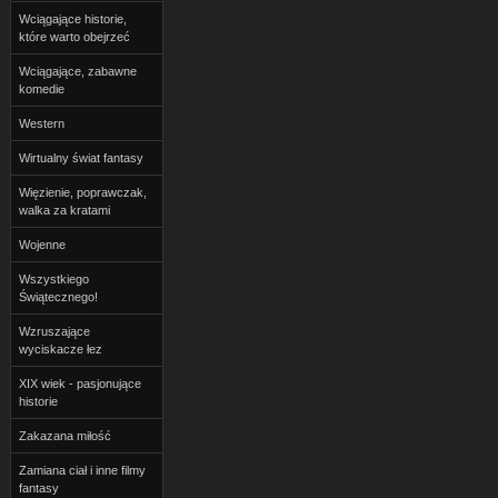
Wciągające historie,
które warto obejrzeć
Wciągające, zabawne
komedie
Western
Wirtualny świat fantasy
Więzienie, poprawczak,
walka za kratami
Wojenne
Wszystkiego
Świątecznego!
Wzruszające
wyciskacze łez
XIX wiek - pasjonujące
historie
Zakazana miłość
Zamiana ciał i inne filmy
fantasy