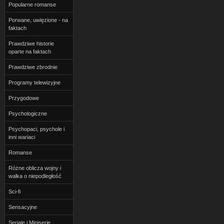
Popularne romanse
Porwane, uwięzione - na
faktach
Prawdziwe historie
oparte na faktach
Prawdziwe zbrodnie
Programy telewizyjne
Przygodowe
Psychologiczne
Psychopaci, psychole i
inni wariaci
Romanse
Różne oblicza wojny i
walka o niepodległość
Sci-fi
Sensacyjne
Seriale i Miniserie