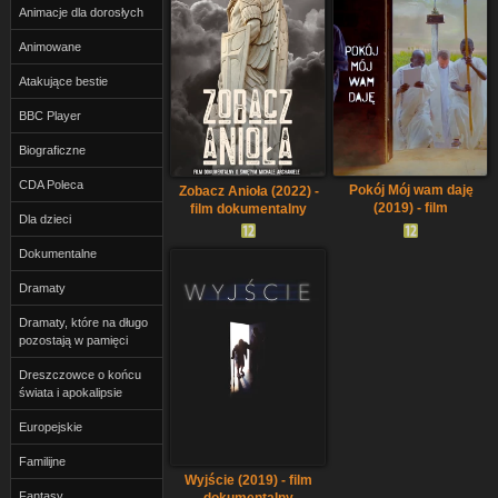
Animacje dla dorosłych
Animowane
Atakujące bestie
BBC Player
Biograficzne
CDA Poleca
Pokój Mój wam daję
Zobacz Anioła (2022) -
(2019) - film
film dokumentalny
Dla dzieci
dokumentalny
Dokumentalne
Dramaty
Dramaty, które na długo
pozostają w pamięci
Dreszczowce o końcu
świata i apokalipsie
Europejskie
Familijne
Wyjście (2019) - film
Fantasy
dokumentalny