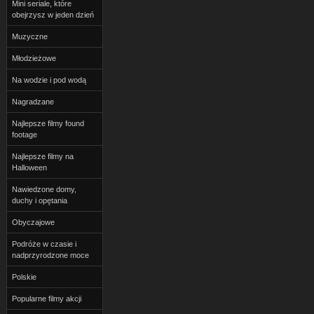
Mini seriale, które
obejrzysz w jeden dzień
Muzyczne
Młodzieżowe
Na wodzie i pod wodą
Nagradzane
Najlepsze filmy found
footage
Najlepsze filmy na
Halloween
Nawiedzone domy,
duchy i opętania
Obyczajowe
Podróże w czasie i
nadprzyrodzone moce
Polskie
Popularne filmy akcji