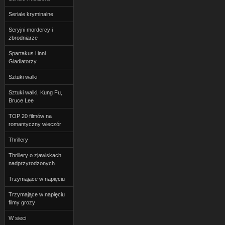
Seriale kryminalne
Seryjni mordercy i
zbrodniarze
Spartakus i inni
Gladiatorzy
Sztuki walki
Sztuki walki, Kung Fu,
Bruce Lee
TOP 20 filmów na
romantyczny wieczór
Thrillery
Thrillery o zjawiskach
nadprzyrodzonych
Trzymające w napięciu
Trzymające w napięciu
filmy grozy
W sieci