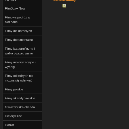
FilmBox+ Now
Filmowa podróż w
nieznane
Filmy dla dorosłych
Filmy dokumentalne
Filmy katastroficzne i
walka o przetrwanie
Filmy motoryzacyjne i
wyścigi
Filmy od których nie
można się oderwać
Filmy polskie
Filmy skandynawskie
Gwiazdorska obsada
Historyczne
Horror