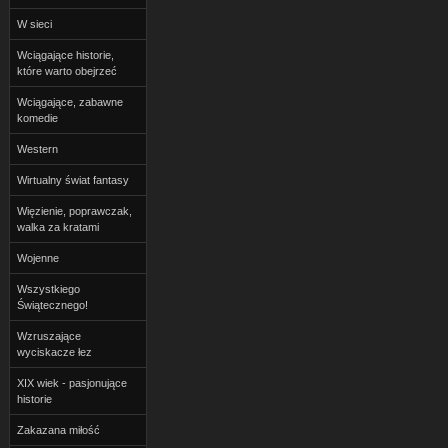
W sieci
Wciągające historie,
które warto obejrzeć
Wciągające, zabawne
komedie
Western
Wirtualny świat fantasy
Więzienie, poprawczak,
walka za kratami
Wojenne
Wszystkiego
Świątecznego!
Wzruszające
wyciskacze łez
XIX wiek - pasjonujące
historie
Zakazana miłość