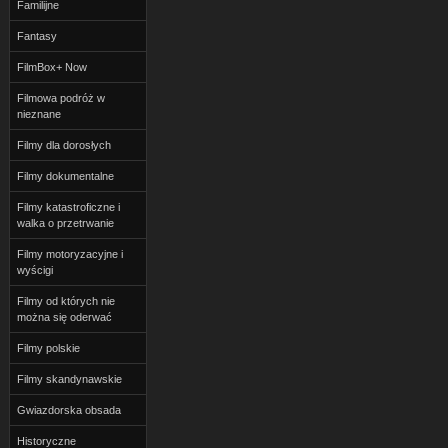
Familijne
Fantasy
FilmBox+ Now
Filmowa podróż w
nieznane
Filmy dla dorosłych
Filmy dokumentalne
Filmy katastroficzne i
walka o przetrwanie
Filmy motoryzacyjne i
wyścigi
Filmy od których nie
można się oderwać
Filmy polskie
Filmy skandynawskie
Gwiazdorska obsada
Historyczne