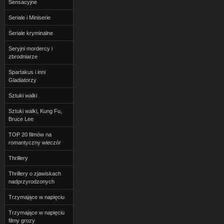
Sensacyjne
Seriale i Miniserie
Seriale kryminalne
Seryjni mordercy i
zbrodniarze
Spartakus i inni
Gladiatorzy
Sztuki walki
Sztuki walki, Kung Fu,
Bruce Lee
TOP 20 filmów na
romantyczny wieczór
Thrillery
Thrillery o zjawiskach
nadprzyrodzonych
Trzymające w napięciu
Trzymające w napięciu
filmy grozy