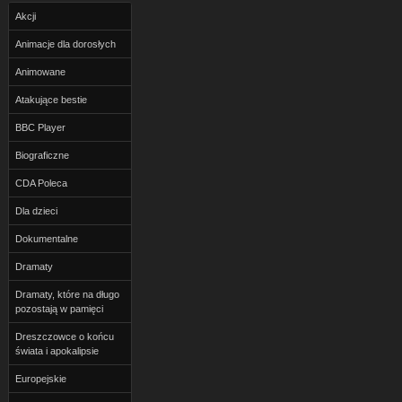
Akcji
Animacje dla dorosłych
Animowane
Atakujące bestie
BBC Player
Biograficzne
CDA Poleca
Dla dzieci
Dokumentalne
Dramaty
Dramaty, które na długo
pozostają w pamięci
Dreszczowce o końcu
świata i apokalipsie
Europejskie