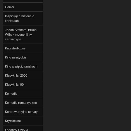
Horror
Inspirujące historie o
kobietach
Jason Statham, Bruce
Willis - mocne filmy
sensacyjne
Katastroficzne
Kino azjatyckie
Kino w pięciu smakach
Klasyki lat 2000
Klasyki lat 90.
Komedie
Komedie romantyczne
Kontrowersyjne tematy
Kryminalne
Legendy i Mity &