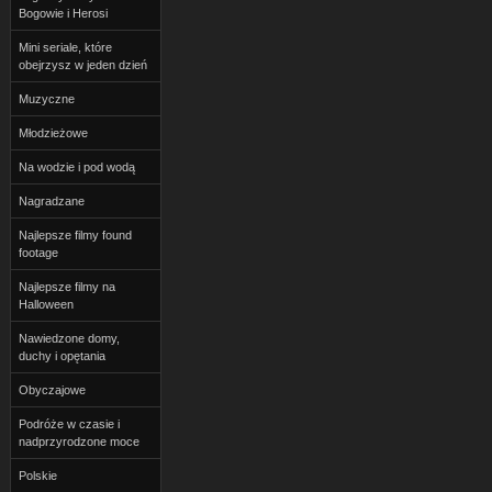
Bogowie i Herosi
Mini seriale, które
obejrzysz w jeden dzień
Muzyczne
Młodzieżowe
Na wodzie i pod wodą
Nagradzane
Najlepsze filmy found
footage
Najlepsze filmy na
Halloween
Nawiedzone domy,
duchy i opętania
Obyczajowe
Podróże w czasie i
nadprzyrodzone moce
Polskie