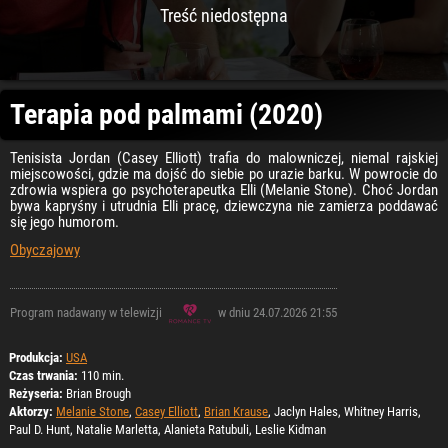
Treść niedostępna
Terapia pod palmami (2020)
Tenisista Jordan (Casey Elliott) trafia do malowniczej, niemal rajskiej
miejscowości, gdzie ma dojść do siebie po urazie barku. W powrocie do
zdrowia wspiera go psychoterapeutka Elli (Melanie Stone). Choć Jordan
bywa kapryśny i utrudnia Elli pracę, dziewczyna nie zamierza poddawać
się jego humorom.
Obyczajowy
Program nadawany w telewizji
w dniu 24.07.2026 21:55
Produkcja:
USA
Czas trwania:
110 min.
Reżyseria:
Brian Brough
Aktorzy:
Melanie Stone
,
Casey Elliott
,
Brian Krause
, Jaclyn Hales, Whitney Harris,
Paul D. Hunt, Natalie Marletta, Alanieta Ratubuli, Leslie Kidman