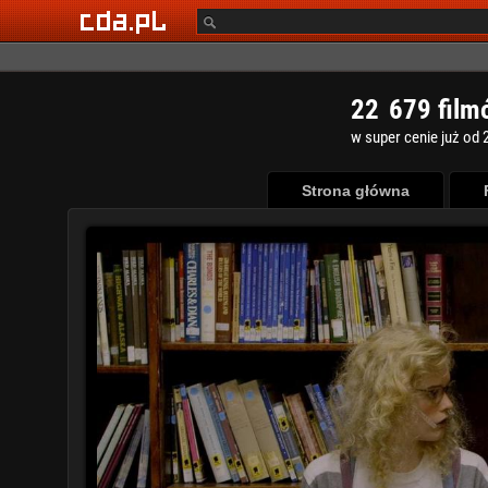
2
2
6
7
9
film
w super cenie już od 2
Strona główna