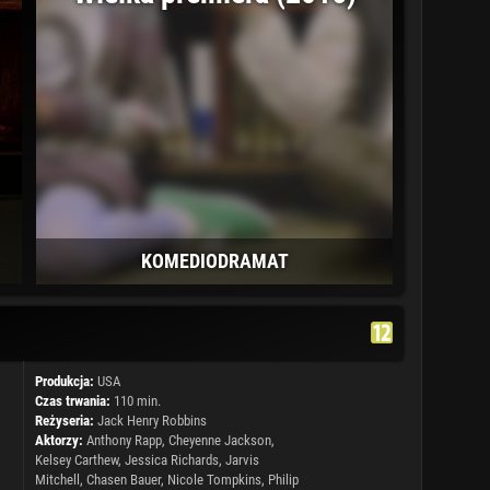
KOMEDIODRAMAT
Produkcja:
USA
Czas trwania:
110 min.
Reżyseria:
Jack Henry Robbins
Aktorzy:
Anthony Rapp
,
Cheyenne Jackson
,
Kelsey Carthew, Jessica Richards, Jarvis
Mitchell, Chasen Bauer,
Nicole Tompkins
,
Philip