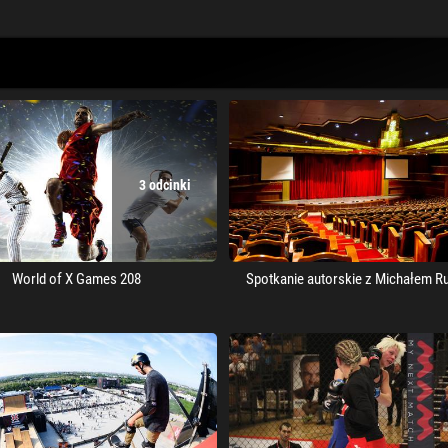
3 odcinki
World of X Games 208
Spotkanie autorskie z Michałem R