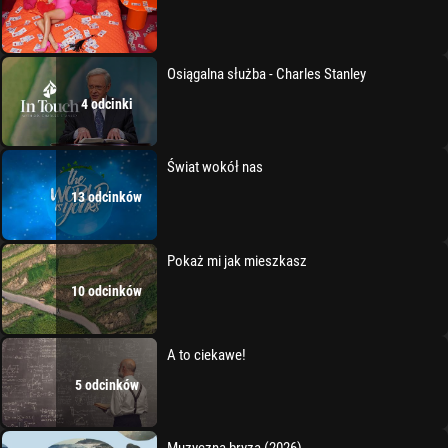
Osiągalna służba - Charles Stanley
4 odcinki
Świat wokół nas
13 odcinków
Pokaż mi jak mieszkasz
10 odcinków
A to ciekawe!
5 odcinków