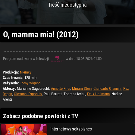
Treść niedostępna
O, mamma mia! (2012)
Program nadawany w telewizji
w dniu 18.08.2026 01:50
Produkcja:
Niemcy
Czas trwania:
125 min.
Reżyseria:
Tomy Wigand
Aktorzy:
Marianne Sägebrecht,
Annette Frier
,
Miriam Stein
,
Giancarlo Giannini
,
Raz
Degan
,
Giovanni Esposito
, Paul Barrett, Thomas Kylau,
Felix Hellmann
, Nadine
Arents
Zobacz podobne powtórki z TV
Internetowy seksbiznes