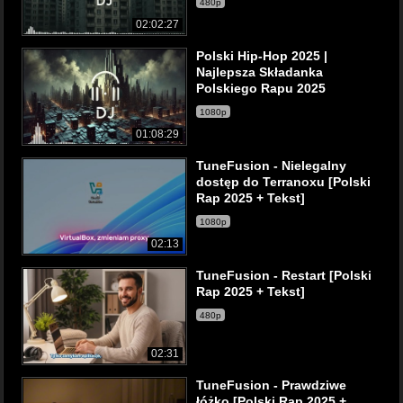
480p
02:02:27
Polski Hip-Hop 2025 |
Najlepsza Składanka
Polskiego Rapu 2025
1080p
01:08:29
TuneFusion - Nielegalny
dostęp do Terranoxu [Polski
Rap 2025 + Tekst]
1080p
02:13
TuneFusion - Restart [Polski
Rap 2025 + Tekst]
480p
02:31
TuneFusion - Prawdziwe
łóżko [Polski Rap 2025 +