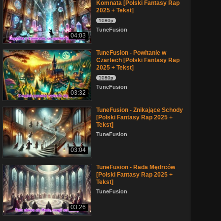
Komnata [Polski Fantasy Rap
2025 + Tekst]
1080p
TuneFusion
04:03
TuneFusion - Powitanie w
Czartech [Polski Fantasy Rap
2025 + Tekst]
1080p
TuneFusion
03:32
TuneFusion - Znikające Schody
[Polski Fantasy Rap 2025 +
Tekst]
TuneFusion
03:04
TuneFusion - Rada Mędrców
[Polski Fantasy Rap 2025 +
Tekst]
TuneFusion
03:26