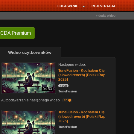
LOGOWANIE
REJESTRACJA
+ dodaj wideo
 CDA Premium
Wideo użytkowników
Następne wideo:
TuneFusion - Kochałem Cię
(slowed reverb) [Polski Rap
2025]
480p
04:53
TuneFusion
Autoodtwarzanie następnego wideo
on
TuneFusion - Kochałem Cię
(slowed reverb) [Polski Rap
2025]
TuneFusion