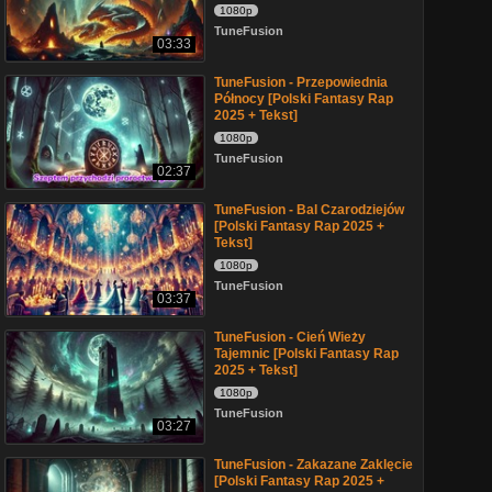
1080p
TuneFusion
03:33
TuneFusion - Przepowiednia
Północy [Polski Fantasy Rap
2025 + Tekst]
1080p
TuneFusion
02:37
TuneFusion - Bal Czarodziejów
[Polski Fantasy Rap 2025 +
Tekst]
1080p
TuneFusion
03:37
TuneFusion - Cień Wieży
Tajemnic [Polski Fantasy Rap
2025 + Tekst]
1080p
TuneFusion
03:27
TuneFusion - Zakazane Zaklęcie
[Polski Fantasy Rap 2025 +