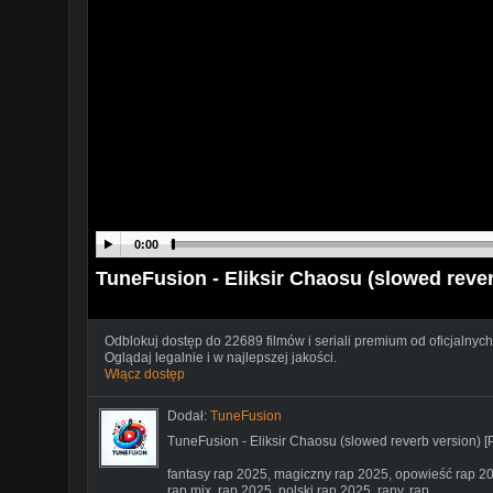
0:00
TuneFusion - Eliksir Chaosu (slowed reve
Odblokuj dostęp do 22689 filmów i seriali premium od oficjalnych
Oglądaj legalnie i w najlepszej jakości.
Włącz dostęp
Dodał:
TuneFusion
TuneFusion - Eliksir Chaosu (slowed reverb version) [
fantasy rap 2025, magiczny rap 2025, opowieść rap 20
rap mix, rap 2025, polski rap 2025, rapy, rap