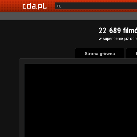
2
2
6
8
9
film
w super cenie już od 2
Strona główna