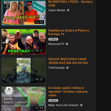
BLONDYNKA i PIZZA - Suchary
#266
Cyber Marian
01:34
Największa Dziura w Polsce |
Pal Hajs TV
1080p
WuwunioTV
01:08:17
RZUCIĆ WSZYSTKO CHOĆ
JEDEN RAZ (NA NA NA NA)
TheChwytak
00:31
Do kiedy sadzić rośliny w
ogrodzie? Terminy sadzenia
roślin
1080p
Make Your Life Greener
02:59