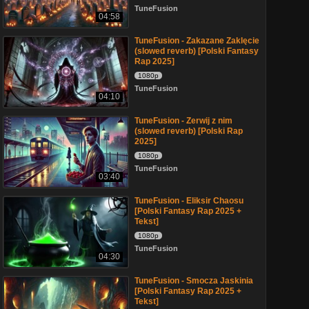
TuneFusion
04:58
TuneFusion - Zakazane Zaklęcie
(slowed reverb) [Polski Fantasy
Rap 2025]
1080p
TuneFusion
04:10
TuneFusion - Zerwij z nim
(slowed reverb) [Polski Rap
2025]
1080p
TuneFusion
03:40
TuneFusion - Eliksir Chaosu
[Polski Fantasy Rap 2025 +
Tekst]
1080p
TuneFusion
04:30
TuneFusion - Smocza Jaskinia
[Polski Fantasy Rap 2025 +
Tekst]