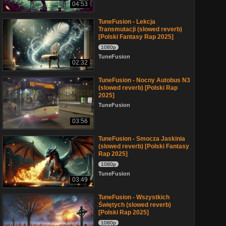
04:53
TuneFusion - Lekcja
Transmutacji (slowed reverb)
[Polski Fantasy Rap 2025]
1080p
TuneFusion
02:32
TuneFusion - Nocny Autobus N3
(slowed reverb) [Polski Rap
2025]
TuneFusion
03:56
TuneFusion - Smocza Jaskinia
(slowed reverb) [Polski Fantasy
Rap 2025]
1080p
TuneFusion
03:49
TuneFusion - Wszystkich
Świętych (slowed reverb)
[Polski Rap 2025]
1080p