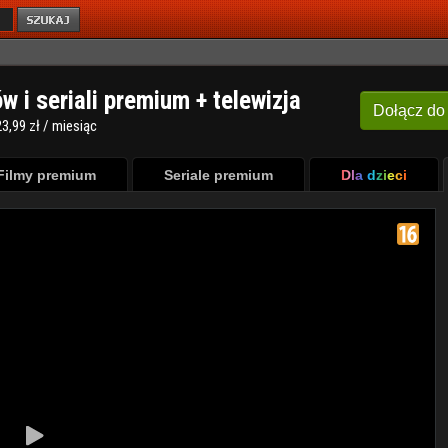
ów i seriali premium + telewizja
Dołącz
do
3,99 zł / miesiąc
Filmy premium
Seriale premium
Dla dzieci