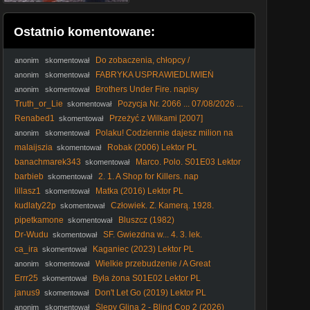
Ostatnio komentowane:
Do zobaczenia, chłopcy /
anonim
skomentował
Au.Revoir.Les.Enfants.1987.PL.720p.BDRip.XviD.AC3
FABRYKA USPRAWIEDLIWIEŃ
anonim
skomentował
TUSKA?!
Brothers Under Fire. napisy
anonim
skomentował
Truth_or_Lie
Pozycja Nr. 2066 ... 07/08/2026 ...
skomentował
Renabed1
Przeżyć z Wilkami [2007]
skomentował
Polaku! Codziennie dajesz milion na
anonim
skomentował
KUL #Lublin #KUL #podatki #pieniądze #kradzież
malaijszia
Robak (2006) Lektor PL
skomentował
banachmarek343
Marco. Polo. S01E03 Lektor
skomentował
PL BRRip. XviD
barbieb
2. 1. A Shop for Killers. nap
skomentował
lillasz1
Matka (2016) Lektor PL
skomentował
kudlaty22p
Człowiek. Z. Kamerą. 1928.
skomentował
Lektor.pl
pipetkamone
Bluszcz (1982)
skomentował
Dr-Wudu
SF. Gwiezdna w... 4. 3. lek.
skomentował
ca_ira
Kaganiec (2023) Lektor PL
skomentował
Wielkie przebudzenie / A Great
anonim
skomentował
Awakening (2026) (Lektor PL)
Errr25
Była żona S01E02 Lektor PL
skomentował
janus9
Don't Let Go (2019) Lektor PL
skomentował
Ślepy Glina 2 - Blind Cop 2 (2026)
anonim
skomentował