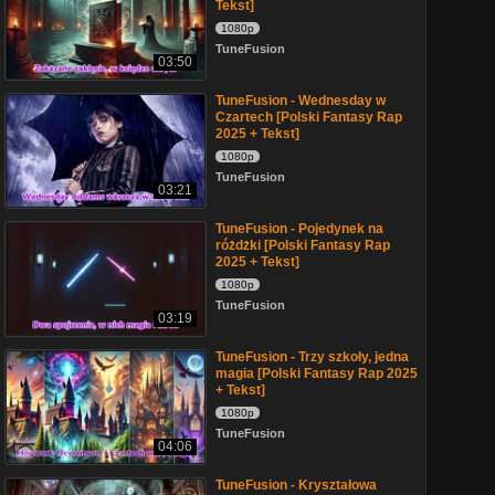
Tekst]
1080p
TuneFusion
03:50
TuneFusion - Wednesday w
Czartech [Polski Fantasy Rap
2025 + Tekst]
1080p
TuneFusion
03:21
TuneFusion - Pojedynek na
różdżki [Polski Fantasy Rap
2025 + Tekst]
1080p
TuneFusion
03:19
TuneFusion - Trzy szkoły, jedna
magia [Polski Fantasy Rap 2025
+ Tekst]
1080p
TuneFusion
04:06
TuneFusion - Kryształowa