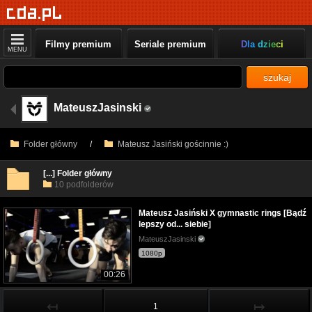
Filmy premium
Seriale premium
Dla dzieci
MENU
szukaj
MateuszJasinski
Folder główny
/
Mateusz Jasiński gościnnie :)
[...] Folder główny
10 podfolderów
Mateusz Jasiński X gymnastic rings [Bądź
lepszy od... siebie]
MateuszJasinski
1080p
00:26
↤
↦
1