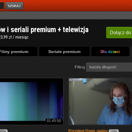
ów i seriali premium + telewizja
Dołącz
do
3,99 zł / miesiąc
Filmy premium
Seriale premium
Dla dzieci
Filtruj
każda długość
01:45:50
President Down. napisy
080p
720p