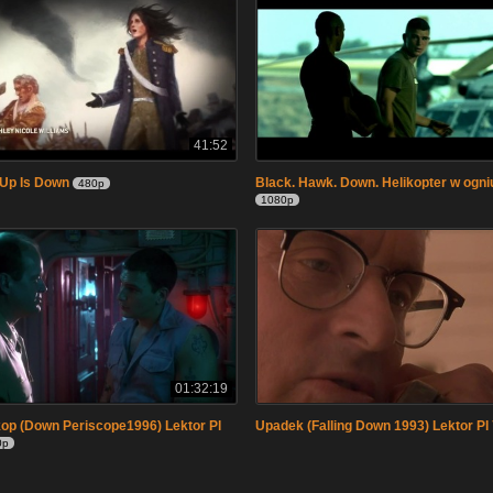
41:52
 Up Is Down
Black. Hawk. Down. Helikopter w ogniu
480p
1080p
01:32:19
op (Down Periscope1996) Lektor Pl
Upadek (Falling Down 1993) Lektor Pl
0p