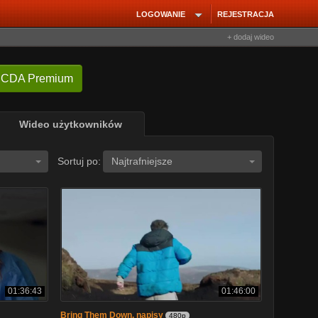
LOGOWANIE
REJESTRACJA
+ dodaj wideo
 CDA Premium
Wideo użytkowników
Sortuj po:
Najtrafniejsze
01:36:43
01:46:00
Bring Them Down. napisy
480p