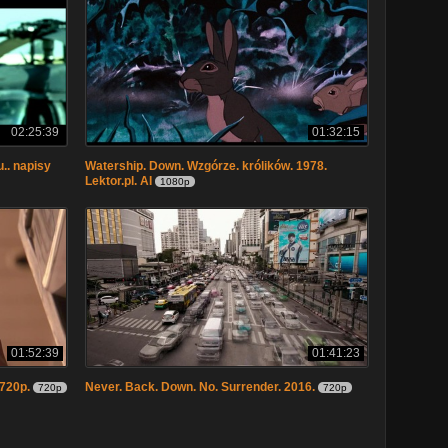
02:25:39
01:32:15
.. napisy
Watership. Down. Wzgórze. królików. 1978.
Lektor.pl. AI
1080p
01:52:39
01:41:23
 720p.
Never. Back. Down. No. Surrender. 2016.
720p
720p