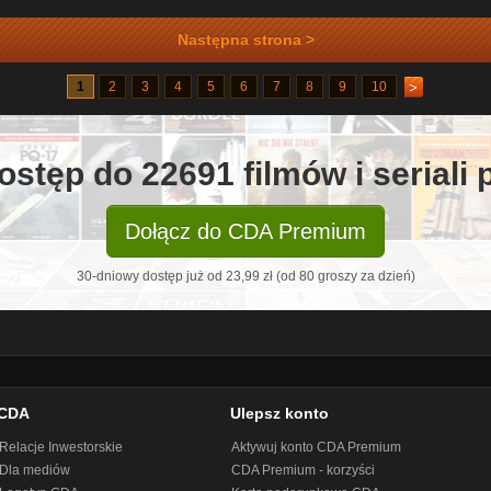
Następna strona >
1
2
3
4
5
6
7
8
9
10
ostęp do 22691 filmów i seriali
Dołącz do CDA Premium
30-dniowy dostęp już od 23,99 zł (od 80 groszy za dzień)
CDA
Ulepsz konto
Relacje Inwestorskie
Aktywuj konto CDA Premium
Dla mediów
CDA Premium - korzyści