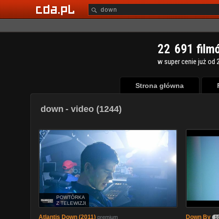
2
2
6
9
1
film
w super cenie już od 2
Strona główna
down
- video (1244)
POWTÓRKA
Z TELEWIZJI
Atlantis Down (2011)
Down By
premium
1