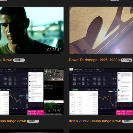
02:23:42
k. Down
Down. Periscope. 1996. 1080p
1080p
1080p
10:27:50
#luna tango down
dzien 21cz2 - #luna tango down
1080p
1080p