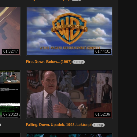
01:32:47
01:44:31
Fire. Down. Below... (1997)
1080p
07:20:23
01:52:36
Falling. Down. Upadek. 1993. Lektor.pl
1080p